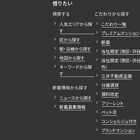
借りたい
検索する
こだわりから探す
人気エリアから探
こだわり一覧
す
プレミアムマンション
区から探す
新築
駅・沿線から探す
当社限定（港区・渋谷
地図から探す
当社限定（港区・渋
キーワードから探
外）
す
三井不動産企画
分譲賃貸
新着情報から探す
賃料改定
ニュースから探す
フリーレント
新着募集情報
ペット可
コンシェルジュ付き
ブランドマンション