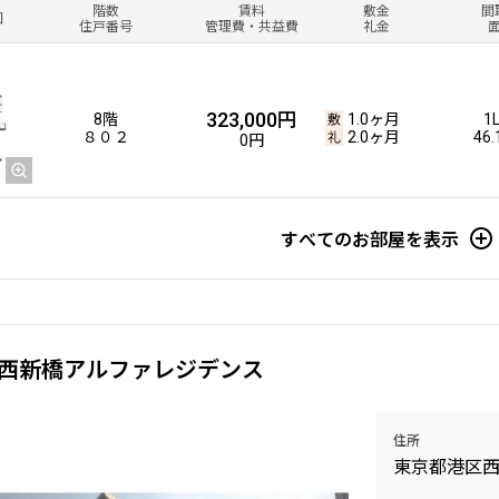
階数
賃料
敷金
間
図
住戸番号
管理費・共益費
礼金
323,000円
8階
1.0ヶ月
1
８０２
2.0ヶ月
46
0円
すべてのお部屋を表示
西新橋アルファレジデンス
住所
東京都港区