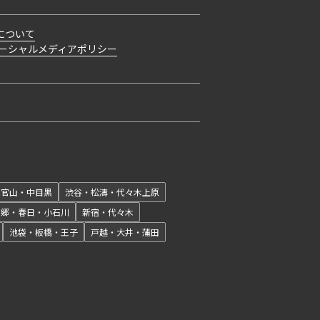
について
ーシャルメディアポリシー
開閉
代官山・中目黒
渋谷・松濤・代々木上原
本郷・春日・小石川
新宿・代々木
池袋・板橋・王子
戸越・大井・蒲田
開閉