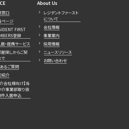
開閉
開閉
ICE
About Us
業窓口
レジデントファースト
について
員ページ
会社情報
SIDENT FIRST
MBERS登録
事業案内
入居・提携サービス
採用情報
部屋探しからご契
ニュースリリース
まで
お問い合わせ
くあるご質問
宅紹介
仲介会社様向け】当
仲介事業部取り扱
物件入居申込