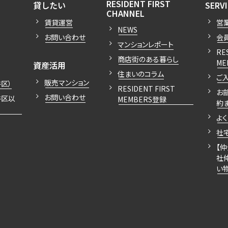
開閉
開閉
RESIDENT FIRST
貸したい
SERV
開閉
CHANNEL
賃貸運営
営
NEWS
お問い合わせ
会
マンションレポート
RE
商店街のある暮らし
開閉
ME
資産活用
住まいのコラム
ご
販売マンション
区）
RESIDENT FIRST
お
お問い合わせ
谷区以
MEMBERS登録
約
よ
社
【
社
い