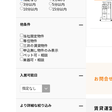
3分以内
5分以内
10分以内
15分以内
他条件
当社限定物件
専任物件
三井の賃貸物件
申込無し物件のみ表示
ペット可・相談
楽器可・相談
入居可能日
お問合
より詳細な絞り込み
賃貸運