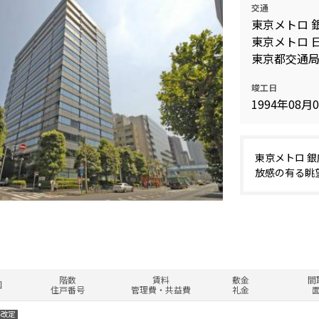
交通
東京メトロ 
東京メトロ 
東京都交通局
竣工日
1994年08月
東京メトロ 
放感の有る眺
階数
賃料
敷金
間
図
住戸番号
管理費・共益費
礼金
料改定