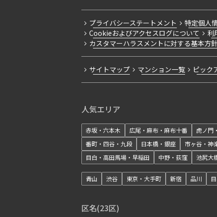
プライバシーステートメント
特定個人
Cookieおよびアクセスログについて
利
カスタマーハラスメントに対する基本方
サイトマップ
マンション一覧
ピック
人気エリア
赤坂・六本木
広尾・麻布・麻布十番
虎ノ門
番町・四谷・九段
日本橋・銀座
市ヶ谷・神
目白・高田馬場・早稲田
中野・荻窪
池尻大
青山
渋谷
東京・大手町
新宿
品川
目
区名(23区)