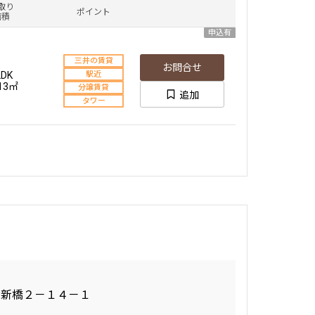
取り
ポイント
面積
申込有
三井の賃貸
お問合せ
LDK
駅近
.13㎡
分譲賃貸
追加
タワー
西新橋２－１４－１