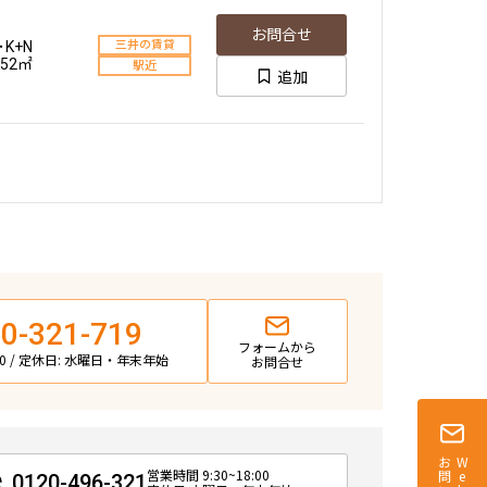
お問合せ
･K+N
三井の賃貸
.52㎡
駅近
追加
0-321-719
フォームから
:00 / 定休日: 水曜日・年末年始
お問合せ
Webで
営業時間 9:30~18:00
0120-496-321