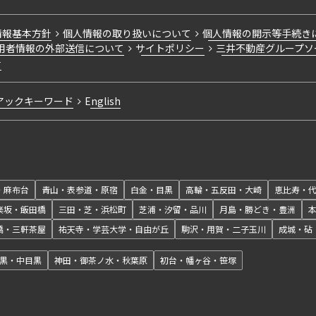
情報基本方針
個人情報の取り扱いについて
個人情報の開示等手続き
用者情報の外部送信について
サイトポリシー
三井不動産グループソ
針
アックキーワード
English
・麻布台
青山・表参道・原宿
白金・目黒
高輪・五反田・大崎
恵比寿・
楽坂・飯田橋
三田・芝・浜松町
芝浦・汐留・品川
月島・勝どき・豊洲
橋・三軒茶屋
祐天寺・学芸大学・自由が丘
駒沢・用賀・二子玉川
成城・砧
黒・中目黒
神田・御茶ノ水・秋葉原
初台・幡ヶ谷・笹塚