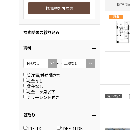
間取り
お部屋を再検索
新着
検索結果の絞り込み
賃料
〜
管理費/共益費含む
礼金なし
敷金なし
礼金１ヶ月以下
賃料改定
フリーレント付き
間取り
1R〜1K
1DK〜1LDK