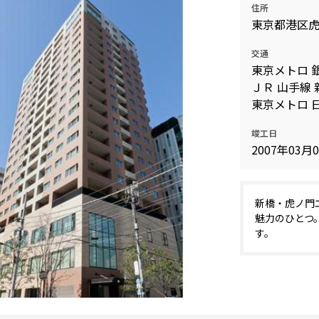
住所
込
新着募集情報
東京都港区
フリーレント
ペット可
交通
東京メトロ 
コンシェルジュ付き
ＪＲ 山手線 
ブランドマンション
東京メトロ 
竣工日
2007年03月
新橋・虎ノ門
魅力のひとつ
す。