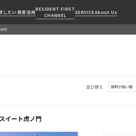
RESIDENT FIRST
貸したい
資産活用
SERVICE
About Us
CHANNEL
内幸町
検索する
こだわりから探す
レジデントファーストについて
賃貸運営
販売マンション
NEWS
営業窓口
会社情報
お問い合わせ
お問い合わせ
マンションレポート
会員ページ
人気エリアから探す
こだわり一覧
事業案内
商店街のある暮らし
RESIDENT FIRST
区から探す
プレミアムマンション
MEMBERS登録
採用情報
住まいのコラム
駅・沿線から探す
新築
ご入居・提携サービス
並び替え
ニュースリリース
RESIDENT FIRST
地図から探す
当社限定(港区・渋谷区)
MEMBERS登録
お部屋探しからご契約まで
お問い合わせ
キーワードから探す
当社限定(港区・渋谷区以外)
よくあるご質問
三井不動産企画
スイート虎ノ門
社宅紹介
新着情報から探す
分譲賃貸
【仲介会社様向け】当社仲介
ニュースから探す
賃料改定
事業部取り扱い物件入居申