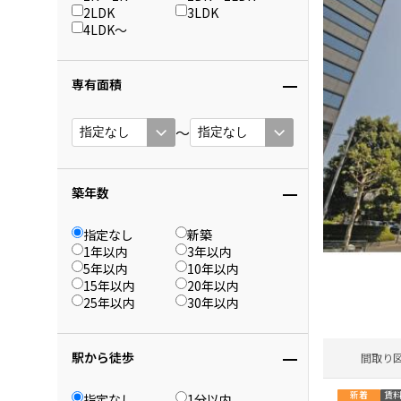
2LDK
3LDK
4LDK〜
専有面積
〜
築年数
指定なし
新築
1年以内
3年以内
5年以内
10年以内
15年以内
20年以内
25年以内
30年以内
駅から徒歩
間取り
指定なし
1分以内
新着
賃