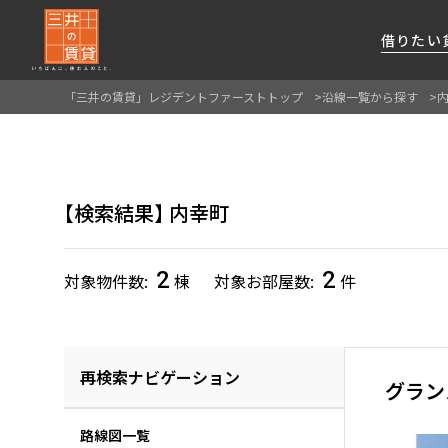
借りたい
「三井の賃貸」レジデントファーストトップ
沿線一覧から探す
About Us
借りたい
貸したい
資産活用
RESIDENT
SERVICE
FIRST CHANNEL
私たちレジデントファーストの思いや
厳選した都心の上質な賃貸マンションを数多
賃貸運営をお考えのオーナー様に
分譲マンションのご購入、売却の
レジデントファーストが提供する
検索結果
内幸町
ご提供するサービスをご紹介します
くご提案します
最適なプランをご提案します
ご相談も承ります
各種サービスをご紹介します
新しい住まいと暮らしの探しに関わる
様々な情報を発信します
2
2
対象物件数
棟
対象お部屋数
件
再検索ナビゲーション
グラン
路線図一覧