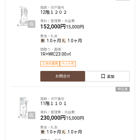
12階
１２０２
駅から徒歩
152,000円
15,000円
指定なし
1分以内
3分以内
5分以内
1.0ヶ月
1.0ヶ月
10分以内
15分以内
1R+WIC
23.00㎡
他条件
三井の賃貸
ペット可
当社限定物件
追加
お問合せ
専任物件
三井の賃貸物件
申込有
申込無し物件のみ表示
ペット可・相談
11階
１１０１
楽器可・相談
230,000円
15,000円
入居可能日
1.0ヶ月
1.0ヶ月