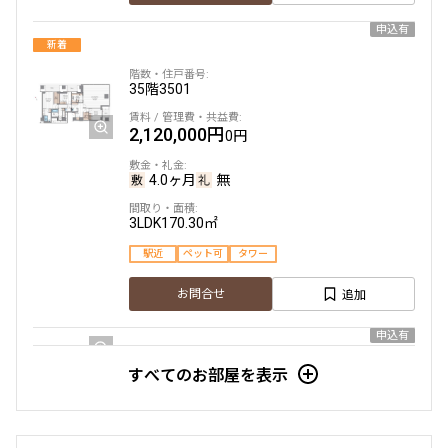
申込有
新着
35階
3501
2,120,000円
0円
4.0ヶ月
無
3LDK
170.30㎡
駅近
ペット可
タワー
追加
お問合せ
申込有
すべてのお部屋を表示
40階
4008
2,160,000円
0円