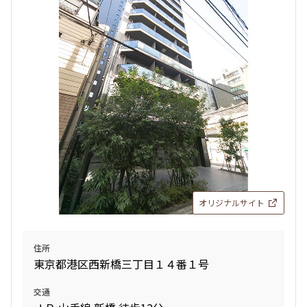
検索対象お部屋数
18
件
お部屋を再検索
検索結果の絞り込み
賃料
オリジナルサイト
〜
管理費/共益費含む
住所
礼金なし
東京都港区西新橋三丁目１４番１号
敷金なし
礼金１ヶ月以下
交通
フリーレント付き