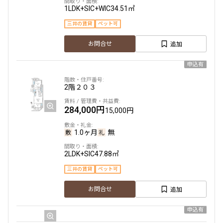
1LDK+SIC+WIC
34.51㎡
三井の賃貸
ペット可
より詳細な絞り込み
追加
お問合せ
建物施設やお部屋の設備、方位、階数などの絞り込みが
申込有
できます
2階
２０３
設定する
284,000円
15,000円
1.0ヶ月
無
検索対象お部屋数
2LDK+SIC
47.88㎡
18
件
三井の賃貸
ペット可
お部屋を再検索
追加
お問合せ
申込有