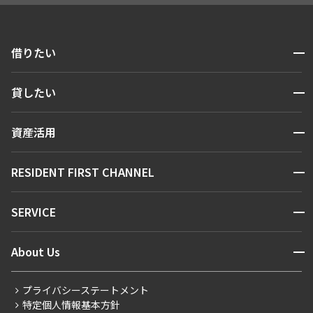
開閉
借りたい
検索する
開閉
貸したい
人気エリアから探す
賃貸運営
区から探す
開閉
資産活用
お問い合わせ
駅・沿線から探す
販売マンション
地図から探す
開閉
RESIDENT FIRST CHANNEL
お問い合わせ
キーワードから探す
NEWS
開閉
SERVICE
新着情報から探す
マンションレポート
ニュースから探す
営業窓口
商店街のある暮らし
開閉
About Us
新着募集情報
会員ページ
住まいのコラム
レジデントファーストについて
RESIDENT FIRST MEMBERS登録
RESIDENT FIRST MEMBERS登録
こだわりから探す
プライバシーステートメント
会社情報
ご入居・提携サービス
特定個人情報基本方針
こだわり一覧