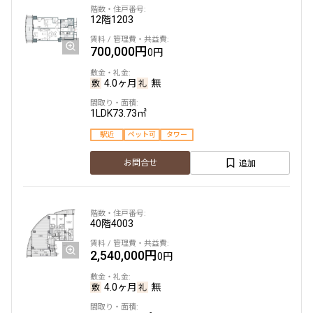
12階
1203
700,000円
0円
4.0ヶ月
無
1LDK
73.73㎡
駅近
ペット可
タワー
追加
お問合せ
40階
4003
2,540,000円
0円
4.0ヶ月
無