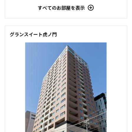
7階
７０３
すべてのお部屋を表示
295,000円
15,000円
1.0ヶ月
無
グランスイート虎ノ門
2LDK+SIC
47.88㎡
三井の賃貸
ペット可
追加
お問合せ