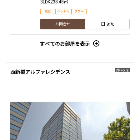
3LDK
238.48㎡
駅近
ペット可
タワー
追加
お問合せ
すべてのお部屋を表示
賃料改定
西新橋アルファレジデンス