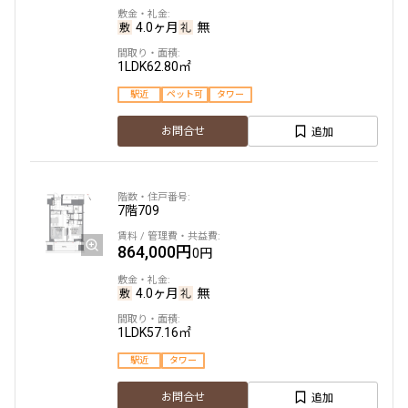
4.0ヶ月
無
1LDK
62.80㎡
駅近
ペット可
タワー
追加
お問合せ
7階
709
864,000円
0円
4.0ヶ月
無
1LDK
57.16㎡
駅近
タワー
追加
お問合せ