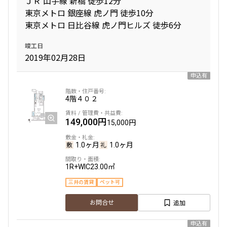
ＪＲ 山手線 新橋 徒歩12分
東京メトロ 銀座線 虎ノ門 徒歩10分
東京メトロ 日比谷線 虎ノ門ヒルズ 徒歩6分
間取り
竣工日
1R〜1K
1DK〜1LDK
2019年02月28日
2LDK
3LDK
4LDK〜
申込有
専有面積
4階
４０２
149,000円
15,000円
〜
1.0ヶ月
1.0ヶ月
築年数
1R+WIC
23.00㎡
指定なし
新築
三井の賃貸
ペット可
1年以内
3年以内
5年以内
10年以内
追加
お問合せ
15年以内
20年以内
25年以内
30年以内
申込有