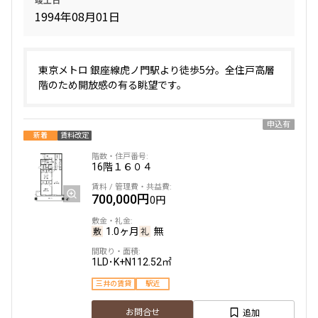
1994年08月01日
東京メトロ 銀座線虎ノ門駅より徒歩5分。全住戸高層
階のため開放感の有る眺望です。
申込有
新着
賃料改定
16階
１６０４
700,000円
0円
1.0ヶ月
無
1LD･K+N
112.52㎡
三井の賃貸
駅近
追加
お問合せ