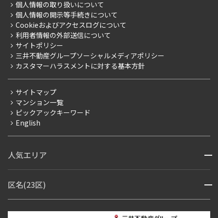
事業案内
個人情報の取り扱いについて
お部屋探しからご契約まで
プレミアムマンション
個人情報の開示等手続きについて
採用情報
よくあるご質問
Cookieおよびアクセスログについて
新築
ニュースリリース
社宅紹介
利用者情報の外部送信について
当社限定（港区・渋谷区）
サイトポリシー
お問い合わせ
【仲介会社様向け】当社仲介事業部取り扱い物件入居申込
三井不動産グループソーシャルメディアポリシー
当社限定（港区・渋谷区以外）
カスタマーハラスメントに対する基本方針
三井不動産企画
分譲賃貸
サイトマップ
賃料改定
マンション一覧
ピックアックキーワード
フリーレント
English
ペット可
コンシェルジュ付き
人気エリア
開閉
ブランドマンション
赤坂・六本木
広尾・麻布・麻布十番
虎ノ門・麻布台
区名(23区)
開閉
青山・表参道・原宿
白金・目黒
高輪・五反田・大崎
恵比寿・代官山・中目黒
渋谷・松濤・代々木上原
番町・四谷・九段
港区
渋谷区
中央区
新宿区
文京区
千代田区
目黒区
日本橋・銀座
市ヶ谷・神楽坂・飯田橋
三田・芝・浜松町