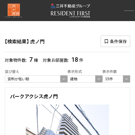
再検索ナビゲーション
路線図一覧
検索結果
虎ノ門
条件保存
選択中の路線
銀座線
(494)
7
18
対象物件数
棟
対象お部屋数
件
一覧から選び直す
並び替え
表示形式
表示件数
選択中の駅
パークアクシス虎ノ門
虎ノ門
(18)
一覧から選び直す
選び方を変更する