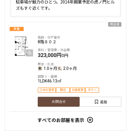
駐車場が魅力のひとつ。2014年開業予定の虎ノ門ヒル
ズもすぐ近くです。
申込有
新着
8階
８０２
323,000円
0円
1.0ヶ月
2.0ヶ月
1LDK
46.13㎡
三井の賃貸
駅近
分譲賃貸
タワー
追加
お問合せ
すべてのお部屋を表示