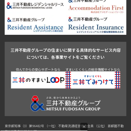
品川区
世田谷区
大田区
江東区
台東区
墨田区
中野区
芝浦・汐留・品川
月島・勝どき・豊洲
本郷・春日・小石川
豊島区
杉並区
板橋区
北区
練馬区
荒川区
足立区
新宿・代々木
目白・高田馬場・早稲田
中野・荻窪
葛飾区
江戸川区
池尻大橋・三軒茶屋
祐天寺・学芸大学・自由が丘
駒沢・用賀・二子玉川
成城・砧
池袋・板橋・王子
戸越・大井・蒲田
三井不動産グループの住まいに関する具体的なサービス内容
青山
渋谷
東京・大手町
新宿
品川
目黒・中目黒
については、各事業サイトをご覧ください
神田・御茶ノ水・秋葉原
初台・幡ヶ谷・笹塚
住んでからの安心サポートなら
すまいとくらしの総合情報サイトなら
東京都知事（3）第96482号 （一社） 不動産流通経営協会会員 （公社） 首都圏不動
×