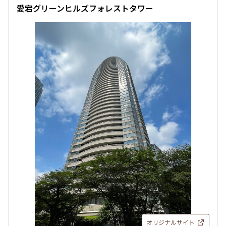
愛宕グリーンヒルズフォレストタワー
4.0ヶ月
無
2LDK
170.97㎡
駅近
ペット可
タワー
追加
お問合せ
オリジナルサイト