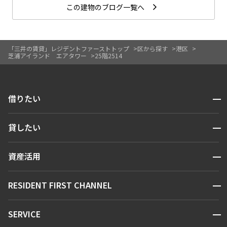
この建物のブログ一覧へ
「三井の賃貸」レジデントファーストトップ
区から探す
港区
芝浦アイランド エアタワー
25階2514
開閉
借りたい
検索する
開閉
貸したい
人気エリアから探す
賃貸運営
区から探す
開閉
資産活用
お問い合わせ
駅・沿線から探す
販売マンション
地図から探す
開閉
RESIDENT FIRST CHANNEL
お問い合わせ
キーワードから探す
NEWS
開閉
SERVICE
新着情報から探す
マンションレポート