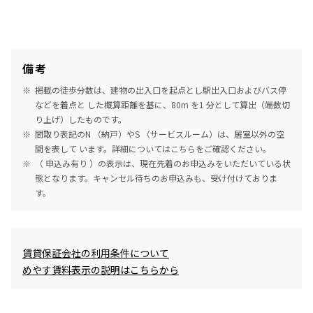
備考
掲載の徒歩分数は、建物の出入口を起点とし駅出入口およびバス停
などを着点と した概算距離を基に、80m を1 分として算出（端数切
り上げ）したものです。
間取り表記のN （納戸）やS （サービスルーム）は、居室以外の空
間を表して います。詳細については
こちら
をご確認ください。
（ 申込み有り ）の表示は、現在先着のお申込みをいただいている状
態となります。キャンセル待ちのお申込みも、受け付けておりま
す。
めやす賃料表示
賃貸保証会社の利用条件について
めやす賃料表示の説明はこちらから