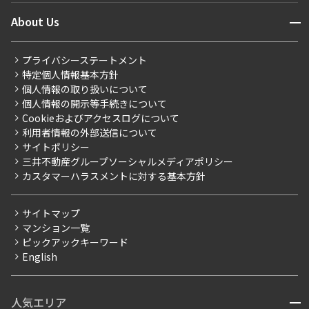
ニュースから探す
営業窓口
商店街のある暮らし
開閉
About Us
新着募集情報
会員ページ
住まいのコラム
レジデントファーストについて
RESIDENT FIRST MEMBERS登録
RESIDENT FIRST MEMBERS登録
こだわりから探す
プライバシーステートメント
会社情報
ご入居・提携サービス
特定個人情報基本方針
こだわり一覧
事業案内
個人情報の取り扱いについて
お部屋探しからご契約まで
プレミアムマンション
個人情報の開示等手続きについて
採用情報
よくあるご質問
Cookieおよびアクセスログについて
新築
ニュースリリース
社宅紹介
利用者情報の外部送信について
当社限定（港区・渋谷区）
サイトポリシー
お問い合わせ
【仲介会社様向け】当社仲介事業部取り扱い物件入居申込
三井不動産グループソーシャルメディアポリシー
当社限定（港区・渋谷区以外）
カスタマーハラスメントに対する基本方針
三井不動産企画
分譲賃貸
サイトマップ
賃料改定
マンション一覧
ピックアックキーワード
フリーレント
English
ペット可
コンシェルジュ付き
人気エリア
開閉
ブランドマンション