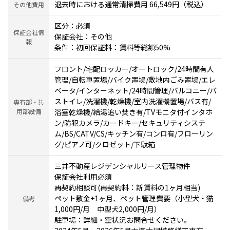
退去時における通常清掃費用 66,549円（税込）
その他費用
区分：必須
保証会社情
保証会社：その他
報
条件：初回保証料：賃料等総額50%
フロント/宅配ロッカー/オートロック/24時間有人
管理/自転車置場/バイク置場/敷地内ごみ置場/エレ
ベータ/インターネット/24時間管理/バルコニー/バ
ストイレ/洗濯機/乾燥機/室内洗濯機置場/バス有/
専有部・共
用部設備
浴室乾燥機/給湯追い焚き有/TVモニタ付インタホ
ン/防犯カメラ/カードキー/セキュリティシステ
ム/BS/CATV/CS/キッチン有/コンロ有/フローリン
グ/ピアノ可/クロゼット/下駄箱
三井不動産レジデンシャルリース管理物件
保証会社利用必須
再契約相談可(再契約料：新賃料の1ヶ月相当)
ペット敷金+1ヶ月、ペット管理費要（小型犬・猫
備考
1,000円/月 中型犬2,000円/月）
駐車場：詳細・空状況お問合せください。