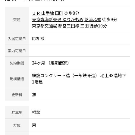
ＪＲ 山手線
田町
徒歩8分
東京臨海新交通 ゆりかもめ
芝浦ふ頭
徒歩9分
交通
東京都交通局 都営三田線
三田
徒歩10分
応相談
入居可能日
案内可能日
24ヶ月 （定期借家）
契約期間
鉄筋コンクリート造（一部鉄骨造） 地上48階地下
規模構造
1階建
無
更新料
相談
駐車場
東
方位