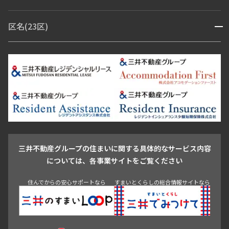
赤坂・六本木
広尾・麻布・麻布十番
虎ノ門・麻布台
区名(23区)
開閉
青山・表参道・原宿
白金・目黒
高輪・五反田・大崎
恵比寿・代官山・中目黒
渋谷・松濤・代々木上原
番町・四谷・九段
港区
渋谷区
中央区
新宿区
文京区
千代田区
目黒区
日本橋・銀座
市ヶ谷・神楽坂・飯田橋
三田・芝・浜松町
品川区
世田谷区
大田区
江東区
台東区
墨田区
中野区
芝浦・汐留・品川
月島・勝どき・豊洲
本郷・春日・小石川
豊島区
杉並区
板橋区
北区
練馬区
荒川区
足立区
新宿・代々木
目白・高田馬場・早稲田
中野・荻窪
葛飾区
江戸川区
池尻大橋・三軒茶屋
祐天寺・学芸大学・自由が丘
駒沢・用賀・二子玉川
成城・砧
池袋・板橋・王子
戸越・大井・蒲田
三井不動産グループの住まいに関する具体的なサービス内容
青山
渋谷
東京・大手町
新宿
品川
目黒・中目黒
については、各事業サイトをご覧ください
神田・御茶ノ水・秋葉原
初台・幡ヶ谷・笹塚
住んでからの安心サポートなら
すまいとくらしの総合情報サイトなら