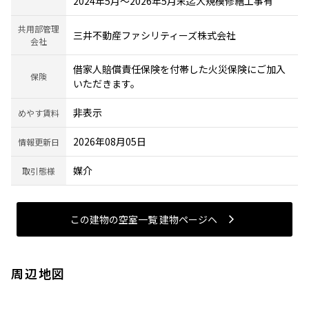
2024年5月～2026年5月末迄大規模修繕工事有
共用部管理
三井不動産ファシリティーズ株式会社
会社
借家人賠償責任保険を付帯した火災保険にご加入
保険
いただきます。
非表示
めやす賃料
2026年08月05日
情報更新日
媒介
取引態様
この建物の空室一覧 建物ページヘ
周辺地図