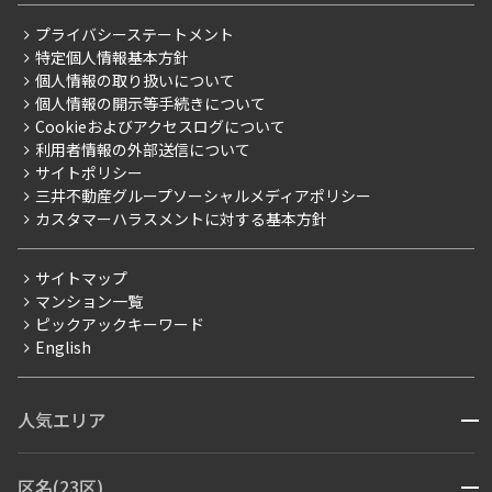
レジデントファーストについて
RESIDENT FIRST MEMBERS登録
RESIDENT FIRST MEMBERS登録
こだわりから探す
プライバシーステートメント
会社情報
ご入居・提携サービス
特定個人情報基本方針
こだわり一覧
事業案内
個人情報の取り扱いについて
お部屋探しからご契約まで
プレミアムマンション
個人情報の開示等手続きについて
採用情報
よくあるご質問
Cookieおよびアクセスログについて
新築
ニュースリリース
社宅紹介
利用者情報の外部送信について
当社限定（港区・渋谷区）
サイトポリシー
お問い合わせ
【仲介会社様向け】当社仲介事業部取り扱い物件入居申込
三井不動産グループソーシャルメディアポリシー
当社限定（港区・渋谷区以外）
カスタマーハラスメントに対する基本方針
三井不動産企画
分譲賃貸
サイトマップ
賃料改定
マンション一覧
ピックアックキーワード
フリーレント
English
ペット可
コンシェルジュ付き
人気エリア
開閉
ブランドマンション
赤坂・六本木
広尾・麻布・麻布十番
虎ノ門・麻布台
区名(23区)
開閉