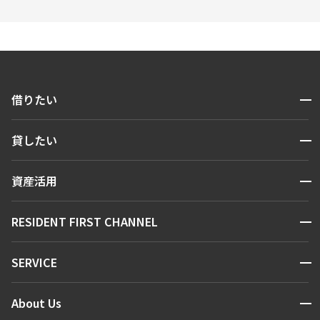
開閉
借りたい
検索する
開閉
貸したい
人気エリアから探す
賃貸運営
区から探す
開閉
資産活用
お問い合わせ
駅・沿線から探す
販売マンション
地図から探す
開閉
RESIDENT FIRST CHANNEL
お問い合わせ
キーワードから探す
NEWS
開閉
SERVICE
新着情報から探す
マンションレポート
ニュースから探す
営業窓口
商店街のある暮らし
開閉
About Us
新着募集情報
会員ページ
住まいのコラム