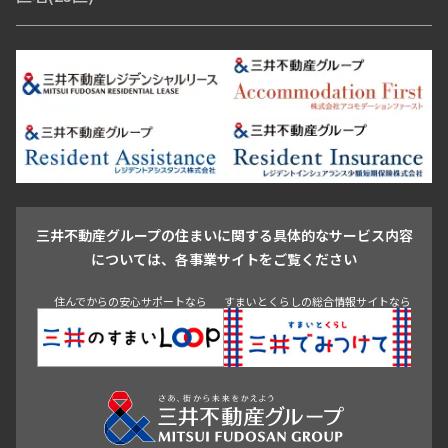
青山・表参道・原宿
白金・目黒
高輪・五反田・大崎
恵比寿・代官山・中目黒
渋谷・松濤・代々木上原
番町・四谷・九段
港区
渋谷区
中央区
新宿区
文京区
千代田区
目黒区
日本橋・銀座
市ヶ谷・神楽坂・飯田橋
三田・芝・浜松町
品川区
世田谷区
大田区
江東区
台東区
墨田区
中野区
芝浦・汐留・品川
月島・勝どき・豊洲
本郷・春日・小石川
豊島区
杉並区
板橋区
北区
練馬区
荒川区
足立区
新宿・代々木
目白・高田馬場・早稲田
中野・荻窪
葛飾区
江戸川区
池尻大橋・三軒茶屋
祐天寺・学芸大学・自由が丘
駒沢・用賀・二子玉川
成城・砧
池袋・板橋・王子
戸越・大井・蒲田
三井不動産グループの住まいに関する具体的なサービス内容
青山
渋谷
東京・大手町
新宿
品川
目黒・中目黒
については、各事業サイトをご覧ください
神田・御茶ノ水・秋葉原
初台・幡ヶ谷・笹塚
住んでからの安心サポートなら
すまいとくらしの総合情報サイトなら