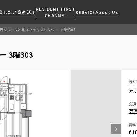
RESIDENT FIRST
貸したい
資産活用
SERVICE
About Us
CHANNEL
宕グリーンヒルズフォレストタワー
3階303
検索する
こだわりから探す
レジデントファーストについて
賃貸運営
販売マンション
NEWS
営業窓口
 3階303
会社情報
お問い合わせ
お問い合わせ
マンションレポート
会員ページ
人気エリアから探す
こだわり一覧
事業案内
商店街のある暮らし
RESIDENT FIRST
区から探す
プレミアムマンション
MEMBERS登録
採用情報
住まいのコラム
駅・沿線から探す
新築
所在
ご入居・提携サービス
東
ニュースリリース
RESIDENT FIRST
地図から探す
当社限定(港区・渋谷区)
MEMBERS登録
お部屋探しからご契約まで
お問い合わせ
キーワードから探す
当社限定(港区・渋谷区以外)
交通
よくあるご質問
東
三井不動産企画
社宅紹介
新着情報から探す
分譲賃貸
賃料
【仲介会社様向け】当社仲介
61
ニュースから探す
賃料改定
事業部取り扱い物件入居申