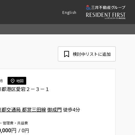
English
検討中リストに追加
地
地図
京都港区愛宕２－３－１
京都交通局 都営三田線
御成門
徒歩4分
・管理費・共益費
0,000円
/ 0円