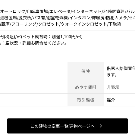
オートロック/自転車置場/エレベータ/インターネット/24時間管理/バル
洗濯機置場/脱衣所/バス有/浴室乾燥機/インタホン/床暖房/防犯カメラ/
/冷蔵庫/フローリング/クロゼット/ウォークインクロゼット/下駄箱
円(税込)/㎡(ペット飼育時：別途1,100円/㎡）
ム：空状況・詳細お問合せください。
借家人賠償責
保険
ます。
めやす賃料
非表示
取引態様
媒介
この建物の空室一覧 建物ページヘ