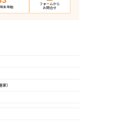
83
フォームから
日・年末年始
お問合せ
期借家）