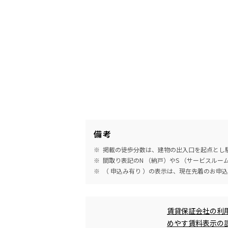
備考
掲載の徒歩分数は、建物の出入口を起点とし駅
間取り表記のN （納戸）やS （サービスル
（ 申込み有り ）の表示は、現在先着のお申
めやす賃料表示
賃貸保証会社の利
めやす賃料表示の