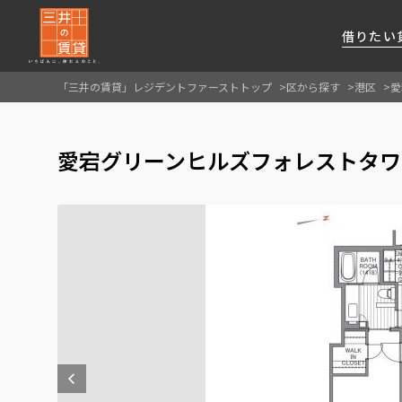
借りたい
「三井の賃貸」レジデントファーストトップ
区から探す
港区
愛
About Us
借りたい
貸したい
資産活用
RESIDENT
SERVICE
愛宕グリーンヒルズフォレストタワー
FIRST CHANNEL
私たちレジデントファーストの思いや
厳選した都心の上質な賃貸マンションを数多
賃貸運営をお考えのオーナー様に
分譲マンションのご購入、売却の
レジデントファーストが提供する
ご提供するサービスをご紹介します
くご提案します
最適なプランをご提案します
ご相談も承ります
各種サービスをご紹介します
新しい住まいと暮らしの探しに関わる
様々な情報を発信します