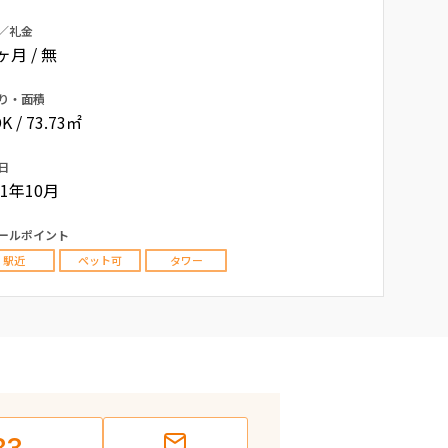
／礼金
0ヶ月 / 無
り・面積
K / 73.73㎡
日
01年10月
ールポイント
駅近
ペット可
タワー