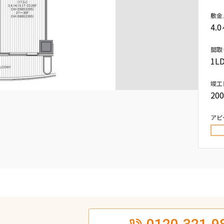
込
新着募集情報
敷金
フリーレント
4.
ペット可
間取
コンシェルジュ付き
1LD
ブランドマンション
竣工
20
アピ