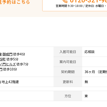
0120-321-9
見予約はこちら
営業時間 9:30~18:00 / 定休日: 水曜
入居可能日
応相談
線
御成門
徒歩4分
谷町
徒歩5分
案内可能日
ノ門ヒルズ
徒歩7分
門
徒歩10分
契約期間
36ヶ月 （定
 地上42階建
更新料
無
方位
東
。