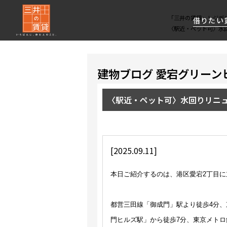
「三井の賃貸」レジデ
借りたい
〈駅近・ペット可〉水
About Us
借りたい
貸したい
資産活用
RESIDENT
SERVICE
建物ブログ 愛宕グリーン
FIRST CHANNEL
私たちレジデントファーストの思いや
厳選した都心の上質な賃貸マンションを数多
賃貸運営をお考えのオーナー様に
分譲マンションのご購入、売却の
レジデントファーストが提供する
〈駅近・ペット可〉水回りリニュ
ご提供するサービスをご紹介します
くご提案します
最適なプランをご提案します
ご相談も承ります
各種サービスをご紹介します
新しい住まいと暮らしの探しに関わる
様々な情報を発信します
[2025.09.11]
本日ご紹介するのは、港区愛宕2丁目に
都営三田線「御成門」駅より徒歩4分
門ヒルズ駅」から徒歩7分、東京メトロ