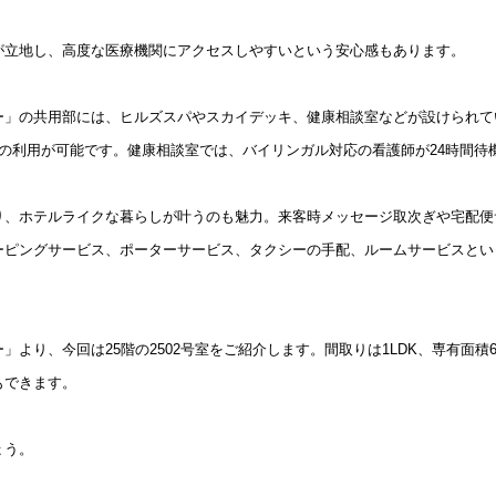
込
新着募集情報
フリーレント
が立地し、高度な医療機関にアクセスしやすいという安心感もあります。
ペット可
コンシェルジュ付き
ー」の共用部には、ヒルズスパやスカイデッキ、健康相談室などが設けられて
の利用が可能です。健康相談室では、バイリンガル対応の看護師が24時間待
ブランドマンション
り、ホテルライクな暮らしが叶うのも魅力。来客時メッセージ取次ぎや宅配便
ーピングサービス、ポーターサービス、タクシーの手配、ルームサービスとい
より、今回は25階の2502号室をご紹介します。間取りは1LDK、専有面積6
もできます。
ょう。