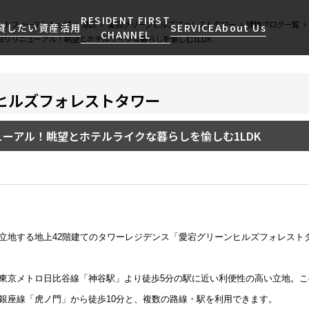
RESIDENT FIRST
ントファーストトップ
港区
愛宕グリーンヒルズフォレストタワー
建物ブログ一覧
貸したい
資産活用
SERVICE
About Us
CHANNEL
回りリニューアル！眺望とホテルライクな暮らしを愉しむ1LDK
ヒルズフォレストタワー
検索する
こだわりから探す
レジデントファーストについて
賃貸運営
販売マンション
NEWS
営業窓口
会社情報
お問い合わせ
お問い合わせ
マンションレポート
会員ページ
人気エリアから探す
こだわり一覧
ーアル！眺望とホテルライクな暮らしを愉しむ1LDK
事業案内
商店街のある暮らし
RESIDENT FIRST
区から探す
プレミアムマンション
MEMBERS登録
採用情報
住まいのコラム
駅・沿線から探す
新築
ご入居・提携サービス
ニュースリリース
RESIDENT FIRST
地図から探す
当社限定(港区・渋谷区)
MEMBERS登録
お部屋探しからご契約まで
お問い合わせ
キーワードから探す
当社限定(港区・渋谷区以外)
立地する地上42階建てのタワーレジデンス「愛宕グリーンヒルズフォレスト
よくあるご質問
三井不動産企画
社宅紹介
新着情報から探す
、東京メトロ日比谷線「神谷駅」より徒歩5分の駅に近い利便性の高い立地。
分譲賃貸
【仲介会社様向け】当社仲介
銀座線「虎ノ門」から徒歩10分と、複数の路線・駅を利用できます。
ニュースから探す
賃料改定
事業部取り扱い物件入居申