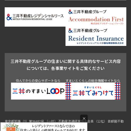
恵比寿・代官山・中目黒
渋谷・松濤・代々木上原
番町・四谷・九段
港区
渋谷区
中央区
新宿区
文京区
千代田区
目黒区
日本橋・銀座
市ヶ谷・神楽坂・飯田橋
三田・芝・浜松町
品川区
世田谷区
大田区
江東区
台東区
墨田区
中野区
芝浦・汐留・品川
月島・勝どき・豊洲
本郷・春日・小石川
豊島区
杉並区
板橋区
北区
練馬区
荒川区
足立区
新宿・代々木
目白・高田馬場・早稲田
中野・荻窪
葛飾区
江戸川区
池尻大橋・三軒茶屋
祐天寺・学芸大学・自由が丘
駒沢・用賀・二子玉川
成城・砧
池袋・板橋・王子
戸越・大井・蒲田
三井不動産グループの住まいに関する具体的なサービス内容
青山
渋谷
東京・大手町
新宿
品川
目黒・中目黒
については、各事業サイトをご覧ください
神田・御茶ノ水・秋葉原
初台・幡ヶ谷・笹塚
住んでからの安心サポートなら
すまいとくらしの総合情報サイトなら
×