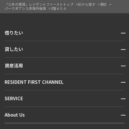
「三井の賃貸」レジデントファーストトップ
区から探す
港区
パークオアシス赤坂丹後坂
3階４０４
開閉
借りたい
検索する
開閉
貸したい
人気エリアから探す
賃貸運営
区から探す
開閉
資産活用
お問い合わせ
駅・沿線から探す
販売マンション
地図から探す
開閉
RESIDENT FIRST CHANNEL
お問い合わせ
キーワードから探す
NEWS
開閉
SERVICE
新着情報から探す
マンションレポート
ニュースから探す
営業窓口
商店街のある暮らし
開閉
About Us
新着募集情報
会員ページ
住まいのコラム
レジデントファーストについて
RESIDENT FIRST MEMBERS登録
RESIDENT FIRST MEMBERS登録