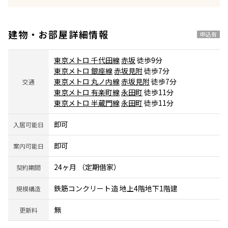
建物・お部屋詳細情報
申込有
東京メトロ 千代田線
赤坂
徒歩9分
東京メトロ 銀座線
赤坂見附
徒歩7分
東京メトロ 丸ノ内線
赤坂見附
徒歩7分
交通
東京メトロ 有楽町線
永田町
徒歩11分
東京メトロ 半蔵門線
永田町
徒歩11分
即可
入居可能日
即可
案内可能日
24ヶ月 （定期借家）
契約期間
鉄筋コンクリート造 地上4階地下1階建
規模構造
無
更新料