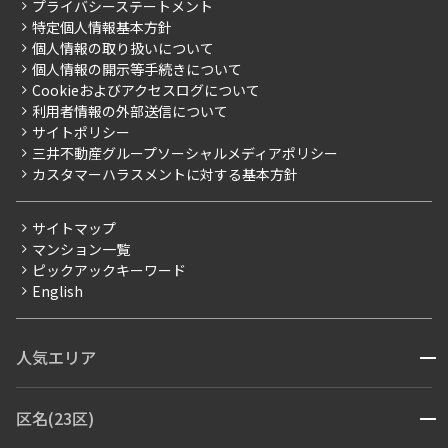
こだわりから探す
プライバシーステートメント
会社情報
ご入居・提携サービス
特定個人情報基本方針
こだわり一覧
事業案内
個人情報の取り扱いについて
お部屋探しからご契約まで
プレミアムマンション
個人情報の開示等手続きについて
採用情報
よくあるご質問
Cookieおよびアクセスログについて
新築
ニュースリリース
社宅紹介
利用者情報の外部送信について
当社限定（港区・渋谷区）
サイトポリシー
お問い合わせ
【仲介会社様向け】当社仲介事業部取り扱い物件入居申込
三井不動産グループソーシャルメディアポリシー
当社限定（港区・渋谷区以外）
カスタマーハラスメントに対する基本方針
三井不動産企画
分譲賃貸
サイトマップ
賃料改定
マンション一覧
ピックアックキーワード
フリーレント
English
ペット可
コンシェルジュ付き
人気エリア
開閉
ブランドマンション
赤坂・六本木
広尾・麻布・麻布十番
虎ノ門・麻布台
区名(23区)
開閉
青山・表参道・原宿
白金・目黒
高輪・五反田・大崎