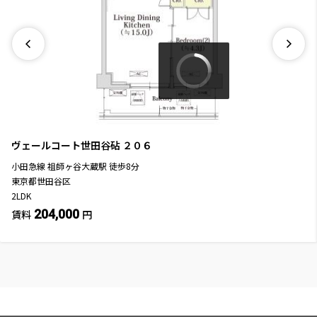
ヴェールコート世田谷砧
２０６
小田急線
祖師ヶ谷大蔵駅
徒歩
8
分
東京都世田谷区
2LDK
204,000
賃料
円