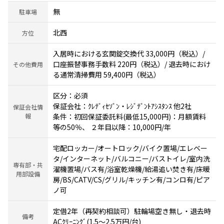
無
駐車場
北西
方位
入居時における玄関錠交換代 33,000円（税込）/
口座振替事務手数料 220円（税込）/ 退去時におけ
その他費用
る通常清掃費用 59,400円（税込）
区分：必須
保証会社：ｸﾚﾃﾞｨｾｿﾞﾝ・ﾚｼﾞﾃﾞﾝﾄｱｼｽﾀﾝｽ 他2社
保証会社情
報
条件：初回保証委託料(最低15,000円)：月額賃料
等の50％、 ２年目以降：10,000円/年
宅配ロッカー/オートロック/バイク置場/エレベー
タ/インターネット/バルコニー/バストイレ/室内洗
専有部・共
濯機置場/バス有/浴室乾燥機/給湯追い焚き有/床暖
用部設備
房/BS/CATV/CS/グリル/キッチン有/コンロ有/ピア
ノ可
定借2年（再契約相談可）駐輪場空き無し・退去時
備考
ACｸﾘｰﾆﾝｸﾞ(1.5～2.5万円/台)