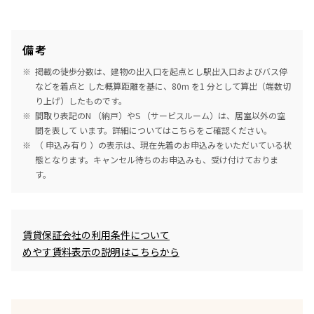
備考
掲載の徒歩分数は、建物の出入口を起点とし駅出入口およびバス停
などを着点と した概算距離を基に、80m を1 分として算出（端数切
り上げ）したものです。
間取り表記のN （納戸）やS （サービスルーム）は、居室以外の空
間を表して います。詳細については
こちら
をご確認ください。
（ 申込み有り ）の表示は、現在先着のお申込みをいただいている状
態となります。キャンセル待ちのお申込みも、受け付けておりま
す。
めやす賃料表示
賃貸保証会社の利用条件について
めやす賃料表示の説明はこちらから