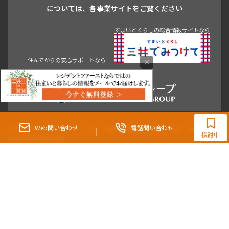
青山
渋谷
東京・大手町
新宿
品川
目黒・中目黒
については、各事業サイトをご覧ください
神田・御茶ノ水・秋葉原
初台・幡ヶ谷・笹塚
すまいとくらしの総合情報サイトなら
住んでからの安心サポートなら
×
0120-321-364
9:30~18:00（水曜定休）
Web問い合わせ
電話問い合わせ
東京都知事（3）第96482号 （一社） 不動産流通経営協会会員 （公社） 首都圏不動
検討中
産公正取引協議会加盟
〒107-0052 東京都港区赤坂八丁目4番14号 青山タワープレイス4階
三井の賃貸「いちばんに、住む人のこと。」 東京都心を中心とした豊富な賃貸マン
ションのご紹介。
理想の高級賃貸物件は見つかりましたか？エリアや駅などの条件面を変えて検索す
ればきっと理想の物件に巡り合えます。
都心の高級賃貸物件探しは[三井の賃貸]レジデントファーストで！
Copyright © RESIDENT FIRST Co.,Ltd. All Rights Reserved.