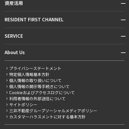
開閉
資産活用
お問い合わせ
駅・沿線から探す
販売マンション
地図から探す
開閉
RESIDENT FIRST CHANNEL
お問い合わせ
キーワードから探す
NEWS
開閉
SERVICE
新着情報から探す
マンションレポート
ニュースから探す
営業窓口
商店街のある暮らし
開閉
About Us
新着募集情報
会員ページ
住まいのコラム
レジデントファーストについて
RESIDENT FIRST MEMBERS登録
RESIDENT FIRST MEMBERS登録
こだわりから探す
プライバシーステートメント
会社情報
ご入居・提携サービス
特定個人情報基本方針
こだわり一覧
事業案内
個人情報の取り扱いについて
お部屋探しからご契約まで
プレミアムマンション
個人情報の開示等手続きについて
採用情報
よくあるご質問
Cookieおよびアクセスログについて
新築
ニュースリリース
社宅紹介
利用者情報の外部送信について
当社限定（港区・渋谷区）
サイトポリシー
お問い合わせ
【仲介会社様向け】当社仲介事業部取り扱い物件入居申込
三井不動産グループソーシャルメディアポリシー
当社限定（港区・渋谷区以外）
カスタマーハラスメントに対する基本方針
三井不動産企画
分譲賃貸