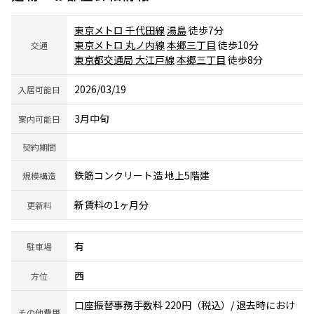
東京メトロ 千代田線
湯島
徒歩7分
東京メトロ 丸ノ内線
本郷三丁目
徒歩10分
交通
東京都交通局 大江戸線
本郷三丁目
徒歩8分
2026/03/19
入居可能日
3月中旬
案内可能日
契約期間
鉄筋コンクリート造 地上5階建
規模構造
新賃料の1ヶ月分
更新料
有
駐車場
西
方位
口座振替事務手数料 220円（税込）/ 退去時におけ
その他費用