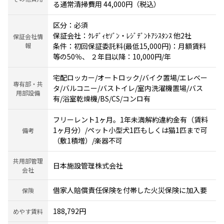
る通常清掃費用 44,000円（税込）
区分：必須
保証会社：ｸﾚﾃﾞｨｾｿﾞﾝ・ﾚｼﾞﾃﾞﾝﾄｱｼｽﾀﾝｽ 他2社
保証会社情
報
条件：初回保証委託料(最低15,000円)：月額賃料
等の50％、 ２年目以降：10,000円/年
宅配ロッカー/オートロック/バイク置場/エレベー
専有部・共
タ/バルコニー/バストイレ/室内洗濯機置場/バス
用部設備
有/浴室乾燥機/BS/CS/コンロ有
フリーレント1ヶ月。1年未満解約違約金有（賃料
1ヶ月分）/ペット小型犬1匹もしくは猫1匹まで可
備考
（敷1積増）/楽器不可
共用部管理
日本施設管理株式会社
会社
借家人賠償責任保険を付帯した火災保険に加入要
保険
188,792円
めやす賃料