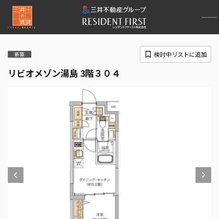
検討中リストに追加
新築
リビオメゾン湯島 3階３０４