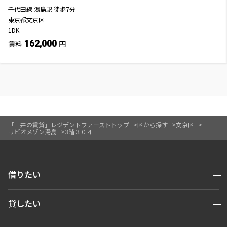
千代田線
湯島駅
徒歩
7
分
東京都文京区
1DK
162,000
賃料
円
「三井の賃貸」レジデントファーストトップ
区から探す
文京区
リビオメゾン湯島
3階３０４
開閉
借りたい
検索する
開閉
貸したい
人気エリアから探す
賃貸運営
区から探す