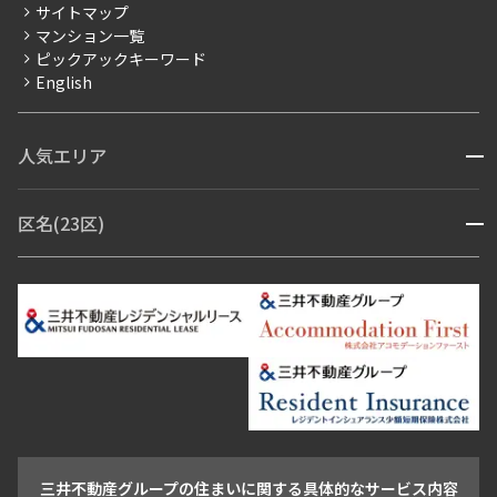
サイトマップ
賃料改定
マンション一覧
ピックアックキーワード
フリーレント
English
ペット可
コンシェルジュ付き
人気エリア
開閉
ブランドマンション
赤坂・六本木
広尾・麻布・麻布十番
虎ノ門・麻布台
区名(23区)
開閉
青山・表参道・原宿
白金・目黒
高輪・五反田・大崎
恵比寿・代官山・中目黒
渋谷・松濤・代々木上原
番町・四谷・九段
港区
渋谷区
中央区
新宿区
文京区
千代田区
目黒区
日本橋・銀座
市ヶ谷・神楽坂・飯田橋
三田・芝・浜松町
品川区
世田谷区
大田区
江東区
台東区
墨田区
中野区
芝浦・汐留・品川
月島・勝どき・豊洲
本郷・春日・小石川
豊島区
杉並区
板橋区
北区
練馬区
荒川区
足立区
新宿・代々木
目白・高田馬場・早稲田
中野・荻窪
葛飾区
江戸川区
池尻大橋・三軒茶屋
祐天寺・学芸大学・自由が丘
駒沢・用賀・二子玉川
成城・砧
池袋・板橋・王子
戸越・大井・蒲田
三井不動産グループの住まいに関する具体的なサービス内容