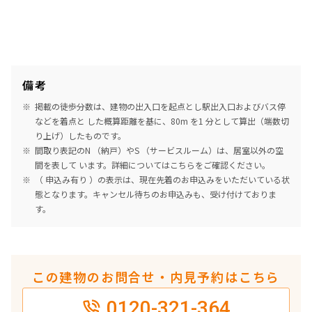
2階
２１０
168,000円
10,000円
備考
1.0ヶ月
無
掲載の徒歩分数は、建物の出入口を起点とし駅出入口およびバス停
1DK
25.47㎡
などを着点と した概算距離を基に、80m を1 分として算出（端数切
り上げ）したものです。
新築
三井の賃貸
ペット可
フリーレント
間取り表記のN （納戸）やS （サービスルーム）は、居室以外の空
間を表して います。詳細については
こちら
をご確認ください。
追加
お問合せ
（ 申込み有り ）の表示は、現在先着のお申込みをいただいている状
態となります。キャンセル待ちのお申込みも、受け付けておりま
す。
2階
２１２
169,000円
10,000円
この建物のお問合せ・内見予約はこちら
1.0ヶ月
無
0120-321-364