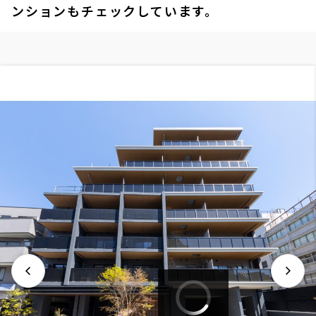
ンションもチェックしています。
3階
３０７
179,000円
10,000円
1.0ヶ月
無
1DK
25.47㎡
新築
三井の賃貸
ペット可
フリーレント
追加
お問合せ
3階
３０８
182,000円
10,000円
1.0ヶ月
無
1DK
25.47㎡