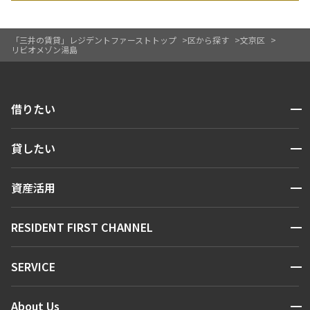
269,000円
15,000円
「三井の賃貸」レジデントファーストトップ
区から探す
文京区
リビオメゾン湯島
1.0ヶ月
無
2LDK+SIC
43.29㎡
開閉
借りたい
新築
三井の賃貸
ペット可
フリーレント
検索する
追加
お問合せ
開閉
貸したい
人気エリアから探す
賃貸運営
区から探す
開閉
資産活用
お問い合わせ
駅・沿線から探す
1階
１０５
販売マンション
地図から探す
開閉
RESIDENT FIRST CHANNEL
269,000円
15,000円
お問い合わせ
キーワードから探す
NEWS
開閉
1.0ヶ月
無
SERVICE
新着情報から探す
マンションレポート
ニュースから探す
営業窓口
2LDK
42.50㎡
商店街のある暮らし
開閉
About Us