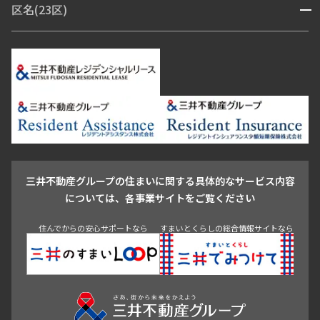
区名(23区)
開閉
297,000円
15,000円
青山・表参道・原宿
白金・目黒
高輪・五反田・大崎
恵比寿・代官山・中目黒
渋谷・松濤・代々木上原
番町・四谷・九段
港区
渋谷区
中央区
新宿区
文京区
千代田区
目黒区
1.0ヶ月
無
日本橋・銀座
市ヶ谷・神楽坂・飯田橋
三田・芝・浜松町
品川区
世田谷区
大田区
江東区
台東区
墨田区
中野区
芝浦・汐留・品川
月島・勝どき・豊洲
本郷・春日・小石川
2LDK
42.41㎡
豊島区
杉並区
板橋区
北区
練馬区
荒川区
足立区
新宿・代々木
目白・高田馬場・早稲田
中野・荻窪
葛飾区
江戸川区
新築
三井の賃貸
ペット可
フリーレント
池尻大橋・三軒茶屋
祐天寺・学芸大学・自由が丘
追加
お問合せ
駒沢・用賀・二子玉川
成城・砧
池袋・板橋・王子
戸越・大井・蒲田
三井不動産グループの住まいに関する具体的なサービス内容
青山
渋谷
東京・大手町
新宿
品川
目黒・中目黒
3階
３０５
については、各事業サイトをご覧ください
神田・御茶ノ水・秋葉原
初台・幡ヶ谷・笹塚
299,000円
15,000円
住んでからの安心サポートなら
すまいとくらしの総合情報サイトなら
1.0ヶ月
無
2LDK
42.50㎡
新築
三井の賃貸
ペット可
フリーレント