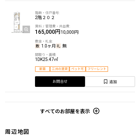
2階
２０２
165,000円
10,000円
1.0ヶ月
無
1DK
25.47㎡
新築
三井の賃貸
ペット可
フリーレント
追加
お問合せ
2階
２０１
すべてのお部屋を表示
166,000円
10,000円
周辺地図
1.0ヶ月
無