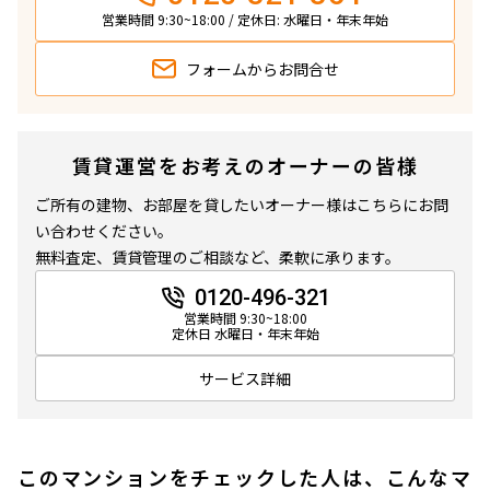
1DK
25.59㎡
営業時間 9:30~18:00 / 定休日: 水曜日・年末年始
新築
三井の賃貸
ペット可
フリーレント
フォームから
お問合せ
追加
お問合せ
賃貸運営をお考えのオーナーの皆様
3階
３０４
ご所有の建物、お部屋を貸したいオーナー様はこちらにお問
い合わせください。
179,000円
10,000円
無料査定、賃貸管理のご相談など、柔軟に承ります。
1.0ヶ月
無
0120-496-321
営業時間 9:30~18:00
定休日 水曜日・年末年始
1DK
25.47㎡
新築
三井の賃貸
ペット可
フリーレント
サービス詳細
追加
お問合せ
このマンションをチェックした人は、こんなマ