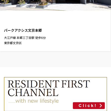
新築
三井の賃貸
ペット可
フリーレント
追加
お問合せ
パークアクシス文京本郷
大江戸線
本郷三丁目駅
徒歩
6
分
1階
１０６
東京都文京区
259,000円
15,000円
1.0ヶ月
無
2LDK
42.41㎡
新築
三井の賃貸
ペット可
フリーレント
追加
お問合せ
4階
４０１