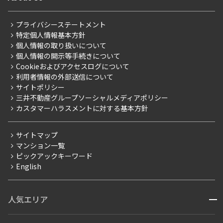
新着募集情報
会員ページ
住まいのコラム
新築
三井の賃貸
ペット可
フリーレント
レジデントファーストについて
RESIDENT FIRST MEMBERS登録
RESIDENT FIRST MEMBERS登録
追加
お問合せ
こだわりから探す
プライバシーステートメント
会社情報
ご入居・提携サービス
特定個人情報基本方針
こだわり一覧
事業案内
個人情報の取り扱いについて
お部屋探しからご契約まで
プレミアムマンション
個人情報の開示等手続きについて
採用情報
よくあるご質問
Cookieおよびアクセスログについて
5階
５０１
新築
ニュースリリース
社宅紹介
利用者情報の外部送信について
当社限定（港区・渋谷区）
サイトポリシー
285,000円
お問い合わせ
【仲介会社様向け】当社仲介事業部取り扱い物件入居申込
15,000円
三井不動産グループソーシャルメディアポリシー
当社限定（港区・渋谷区以外）
カスタマーハラスメントに対する基本方針
1.0ヶ月
無
三井不動産企画
分譲賃貸
2LDK
42.50㎡
サイトマップ
賃料改定
マンション一覧
新築
三井の賃貸
ペット可
フリーレント
ピックアックキーワード
フリーレント
English
追加
お問合せ
ペット可
コンシェルジュ付き
人気エリア
開閉
ブランドマンション
3階
３０６
赤坂・六本木
広尾・麻布・麻布十番
虎ノ門・麻布台