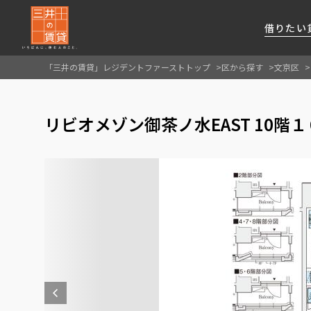
借りたい
「三井の賃貸」レジデントファーストトップ
区から探す
文京区
About Us
借りたい
貸したい
資産活用
RESIDENT
SERVICE
リビオメゾン御茶ノ水EAST 10階
FIRST CHANNEL
私たちレジデントファーストの思いや
厳選した都心の上質な賃貸マンションを数多
賃貸運営をお考えのオーナー様に
分譲マンションのご購入、売却の
レジデントファーストが提供する
ご提供するサービスをご紹介します
くご提案します
最適なプランをご提案します
ご相談も承ります
各種サービスをご紹介します
新しい住まいと暮らしの探しに関わる
様々な情報を発信します