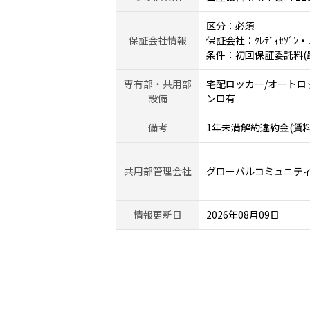
区分：必須
保証会社情報
保証会社：ｸﾚﾃﾞｨｾｿﾞﾝ・ﾚｼ
条件：初回保証委託料(最低
専有部・共用部
宅配ロッカー/オートロッ
設備
ンロ有
備考
1年未満解約違約金(賃料
共用部管理会社
グローバルコミュニテ
情報更新日
2026年08月09日