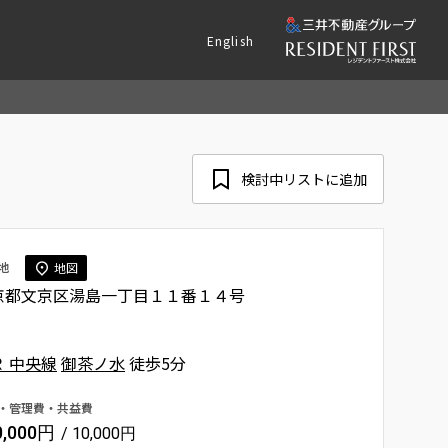
English
検討中リストに追加
地
地図
京都文京区湯島一丁目１１番１４号
Ｒ 中央線
御茶ノ水
徒歩5分
・管理費・共益費
0,000円
/ 10,000円