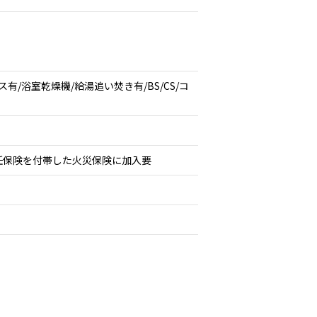
/浴室乾燥機/給湯追い焚き有/BS/CS/コ
任保険を付帯した火災保険に加入要