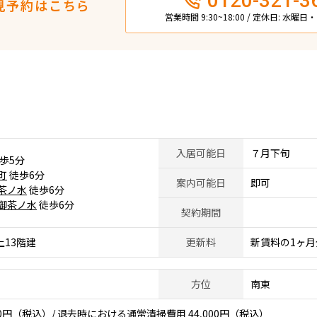
0120-321-3
見予約はこちら
営業時間 9:30~18:00 / 定休日: 水曜
入居可能日
７月下旬
歩5分
町
徒歩6分
案内可能日
即可
茶ノ水
徒歩6分
御茶ノ水
徒歩6分
契約期間
上13階建
更新料
新賃料の1ヶ月
方位
南東
0円（税込）/ 退去時における通常清掃費用 44,000円（税込）