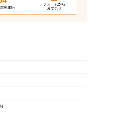
64
フォームから
日・年末年始
お問合せ
分