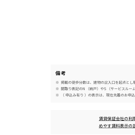
備考
掲載の徒歩分数は、建物の出入口を起点とし駅
間取り表記のN （納戸）やS （サービスル
（ 申込み有り ）の表示は、現在先着のお申
めやす賃料表示
賃貸保証会社の利
めやす賃料表示の