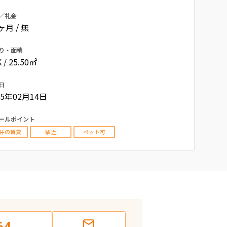
／礼金
0ヶ月 / 無
り・面積
 / 25.50㎡
日
25年02月14日
ールポイント
井の賃貸
駅近
ペット可