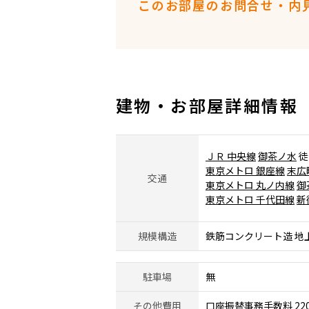
このお部屋のお問合せ・内
建物・お部屋詳細情報
ＪＲ 中央線
御茶ノ水
徒
東京メトロ 銀座線
末広
交通
東京メトロ 丸ノ内線
御
東京メトロ 千代田線
新
規模構造
鉄筋コンクリート造 地
駐車場
無
その他費用
口座振替事務手数料 22