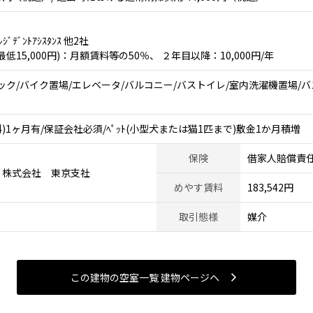
ﾞﾃﾞﾝﾄｱｼｽﾀﾝｽ 他2社
15,000円)：月額賃料等の50％、 ２年目以降：10,000円/年
ク/バイク置場/エレベータ/バルコニー/バストイレ/室内洗濯機置場/バス有
)1ヶ月有/保証会社必須/ﾍﾟｯﾄ(小型犬または猫1匹まで)敷金1か月積増
保険
借家人賠償責
ィ株式会社 東京支社
めやす賃料
183,542円
取引態様
媒介
この建物の空室一覧 建物ページヘ