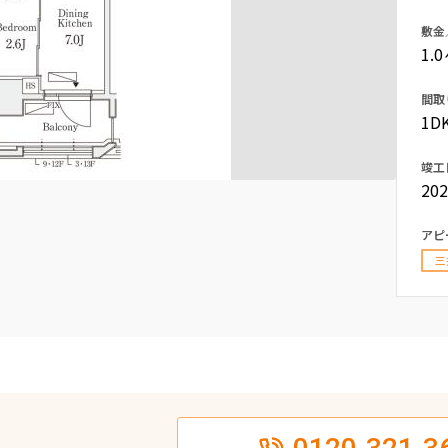
込
新着募集情報
敷金
フリーレント
1.
ペット可
間取
コンシェルジュ付き
1DK
ブランドマンション
竣工
20
アピ
三