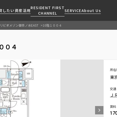
RESIDENT FIRST
貸したい
資産活用
SERVICE
About Us
CHANNEL
リビオメゾン御茶ノ水EAST
10階１００４
検索する
こだわりから探す
レジデントファーストについて
賃貸運営
販売マンション
NEWS
営業窓口
１００４
会社情報
お問い合わせ
お問い合わせ
マンションレポート
会員ページ
人気エリアから探す
こだわり一覧
事業案内
商店街のある暮らし
RESIDENT FIRST
区から探す
プレミアムマンション
MEMBERS登録
採用情報
住まいのコラム
駅・沿線から探す
新築
所在
ご入居・提携サービス
東
ニュースリリース
RESIDENT FIRST
地図から探す
当社限定(港区・渋谷区)
MEMBERS登録
お部屋探しからご契約まで
お問い合わせ
キーワードから探す
当社限定(港区・渋谷区以外)
交通
よくあるご質問
Ｊ
三井不動産企画
社宅紹介
新着情報から探す
分譲賃貸
賃料
【仲介会社様向け】当社仲介
17
ニュースから探す
賃料改定
事業部取り扱い物件入居申