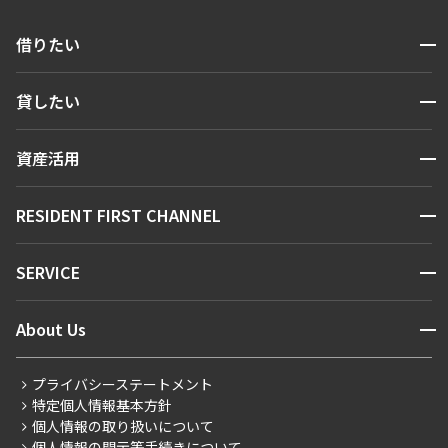
開閉
借りたい
検索する
開閉
貸したい
人気エリアから探す
賃貸運営
区から探す
開閉
資産活用
お問い合わせ
駅・沿線から探す
販売マンション
地図から探す
開閉
RESIDENT FIRST CHANNEL
お問い合わせ
キーワードから探す
NEWS
開閉
SERVICE
新着情報から探す
マンションレポート
ニュースから探す
営業窓口
商店街のある暮らし
開閉
About Us
新着募集情報
会員ページ
住まいのコラム
レジデントファーストについて
RESIDENT FIRST MEMBERS登録
RESIDENT FIRST MEMBERS登録
こだわりから探す
プライバシーステートメント
会社情報
ご入居・提携サービス
特定個人情報基本方針
こだわり一覧
事業案内
個人情報の取り扱いについて
お部屋探しからご契約まで
プレミアムマンション
個人情報の開示等手続きについて