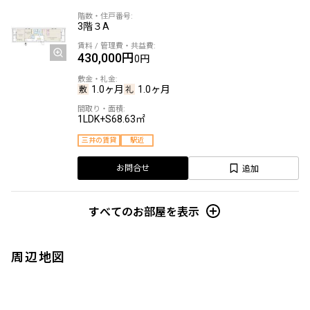
3階
３A
430,000円
0円
1.0ヶ月
1.0ヶ月
1LDK+S
68.63㎡
三井の賃貸
駅近
追加
お問合せ
すべてのお部屋を表示
周辺地図