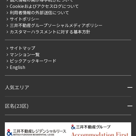
採用情報
よくあるご質問
Cookieおよびアクセスログについて
新築
ニュースリリース
社宅紹介
利用者情報の外部送信について
当社限定（港区・渋谷区）
サイトポリシー
お問い合わせ
【仲介会社様向け】当社仲介事業部取り扱い物件入居申込
三井不動産グループソーシャルメディアポリシー
当社限定（港区・渋谷区以外）
カスタマーハラスメントに対する基本方針
三井不動産企画
分譲賃貸
サイトマップ
賃料改定
マンション一覧
ピックアックキーワード
フリーレント
English
ペット可
コンシェルジュ付き
人気エリア
開閉
ブランドマンション
赤坂・六本木
広尾・麻布・麻布十番
虎ノ門・麻布台
区名(23区)
開閉
青山・表参道・原宿
白金・目黒
高輪・五反田・大崎
恵比寿・代官山・中目黒
渋谷・松濤・代々木上原
番町・四谷・九段
港区
渋谷区
中央区
新宿区
文京区
千代田区
目黒区
日本橋・銀座
市ヶ谷・神楽坂・飯田橋
三田・芝・浜松町
品川区
世田谷区
大田区
江東区
台東区
墨田区
中野区
芝浦・汐留・品川
月島・勝どき・豊洲
本郷・春日・小石川
豊島区
杉並区
板橋区
北区
練馬区
荒川区
足立区