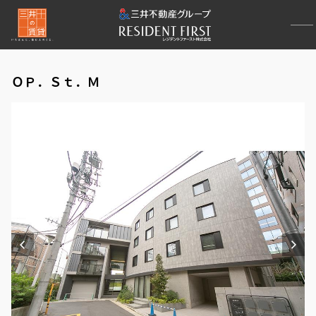
ＯＰ．Ｓｔ．Ｍ