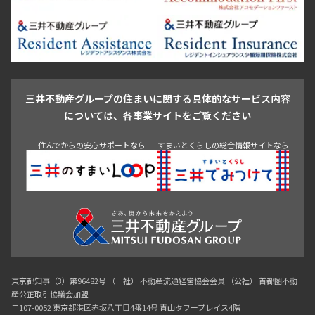
新宿・代々木
目白・高田馬場・早稲田
中野・荻窪
葛飾区
江戸川区
池尻大橋・三軒茶屋
祐天寺・学芸大学・自由が丘
駒沢・用賀・二子玉川
成城・砧
池袋・板橋・王子
戸越・大井・蒲田
三井不動産グループの住まいに関する具体的なサービス内容
青山
渋谷
東京・大手町
新宿
品川
目黒・中目黒
については、各事業サイトをご覧ください
神田・御茶ノ水・秋葉原
初台・幡ヶ谷・笹塚
住んでからの安心サポートなら
すまいとくらしの総合情報サイトなら
東京都知事（3）第96482号 （一社） 不動産流通経営協会会員 （公社） 首都圏不動
産公正取引協議会加盟
〒107-0052 東京都港区赤坂八丁目4番14号 青山タワープレイス4階