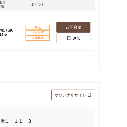
取り
ポイント
面積
お問合せ
駅近
WIC+SIC
ペット可
.44㎡
追加
分譲賃貸
オリジナルサイト
赤坂１－１１－３