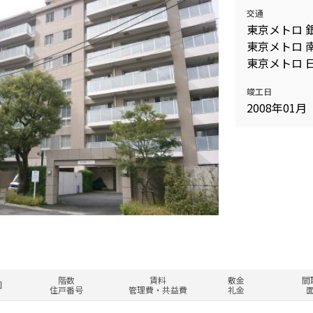
交通
東京メトロ 
東京メトロ 
東京メトロ 
竣工日
2008年01月
階数
賃料
敷金
間
図
住戸番号
管理費・共益費
礼金