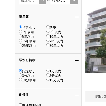
〜
築年数
指定なし
新築
1年以内
3年以内
5年以内
10年以内
15年以内
20年以内
25年以内
30年以内
駅から徒歩
指定なし
1分以内
3分以内
5分以内
10分以内
15分以内
他条件
間取り
当社限定物件