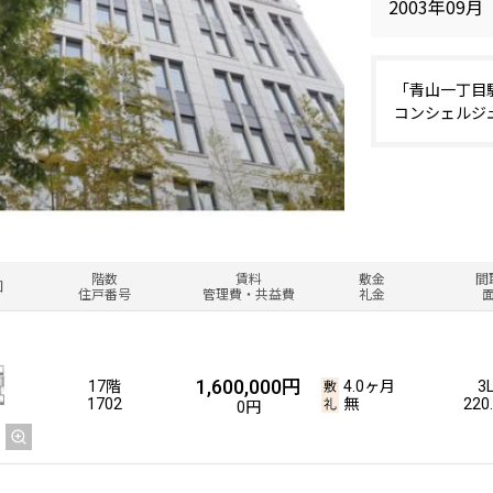
2003年09月
「青山一丁目
コンシェルジ
階数
賃料
敷金
間
図
住戸番号
管理費・共益費
礼金
1,600,000円
17階
4.0ヶ月
3
1702
無
220
0円