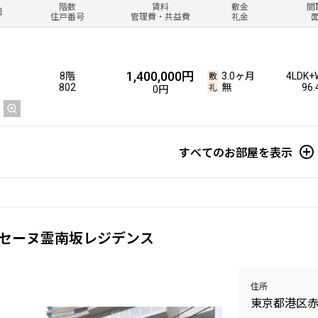
階数
賃料
敷金
間
図
住戸番号
管理費・共益費
礼金
1,400,000円
8階
3.0ヶ月
4LDK+
802
無
96
0円
すべてのお部屋を表示
セーヌ霊南坂レジデンス
住所
東京都港区