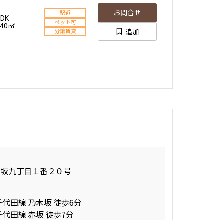
お問合せ
駅近
LDK
ペット可
.40㎡
追加
分譲賃貸
赤坂九丁目１番２０号
千代田線 乃木坂 徒歩6分
千代田線 赤坂 徒歩7分