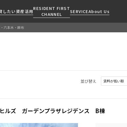
RESIDENT FIRST
貸したい
資産活用
SERVICE
About Us
CHANNEL
坂・六本木・麻布
検索する
こだわりから探す
レジデントファーストについて
賃貸運営
販売マンション
NEWS
営業窓口
会社情報
お問い合わせ
お問い合わせ
マンションレポート
会員ページ
人気エリアから探す
こだわり一覧
事業案内
商店街のある暮らし
RESIDENT FIRST
区から探す
プレミアムマンション
MEMBERS登録
採用情報
住まいのコラム
駅・沿線から探す
新築
ご入居・提携サービス
並び替え
ニュースリリース
RESIDENT FIRST
地図から探す
当社限定(港区・渋谷区)
MEMBERS登録
お部屋探しからご契約まで
お問い合わせ
キーワードから探す
当社限定(港区・渋谷区以外)
よくあるご質問
三井不動産企画
ヒルズ ガーデンプラザレジデンス B棟
社宅紹介
新着情報から探す
分譲賃貸
【仲介会社様向け】当社仲介
ニュースから探す
賃料改定
事業部取り扱い物件入居申