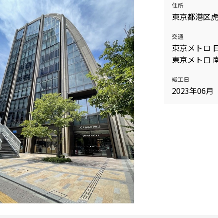
住所
込
新着募集情報
東京都港区虎
フリーレント
ペット可
交通
東京メトロ 
コンシェルジュ付き
東京メトロ 
ブランドマンション
竣工日
2023年06月