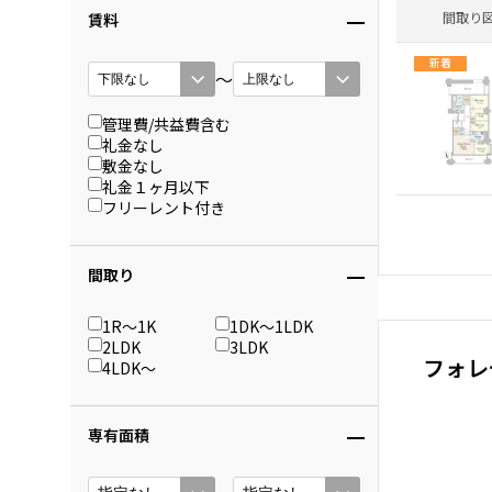
間取り
賃料
新着
〜
管理費/共益費含む
礼金なし
敷金なし
礼金１ヶ月以下
フリーレント付き
間取り
1R〜1K
1DK〜1LDK
2LDK
3LDK
フォレ
4LDK〜
専有面積