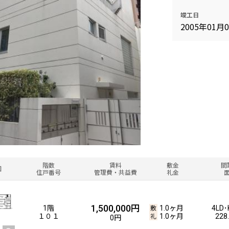
竣工日
2005年01月
階数
賃料
敷金
間
図
住戸番号
管理費・共益費
礼金
1,500,000円
1階
1.0ヶ月
4LD･
１０１
1.0ヶ月
228
0円