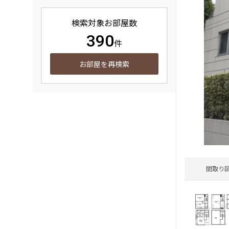
検索対象お部屋数
390
件
お部屋を再検索
間取り