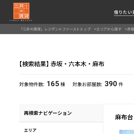
借りたい
「三井の賃貸」レジデントファーストトップ
エリアから探す
赤
About Us
借りたい
貸したい
資産活用
RESIDENT
SERVICE
FIRST CHANNEL
私たちレジデントファーストの思いや
厳選した都心の上質な賃貸マンションを数多
賃貸運営をお考えのオーナー様に
分譲マンションのご購入、売却の
レジデントファーストが提供する
検索結果
赤坂・六本木・麻布
ご提供するサービスをご紹介します
くご提案します
最適なプランをご提案します
ご相談も承ります
各種サービスをご紹介します
新しい住まいと暮らしの探しに関わる
様々な情報を発信します
165
390
対象物件数
棟
対象お部屋数
件
再検索ナビゲーション
麻布台
エリア