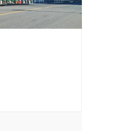
ロイヤルパークス品川
山手線
品川駅
徒歩
11
分
東京都港区