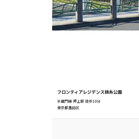
フロンティアレジデンス錦糸公園
半蔵門線
押上駅
徒歩
10
分
東京都墨田区