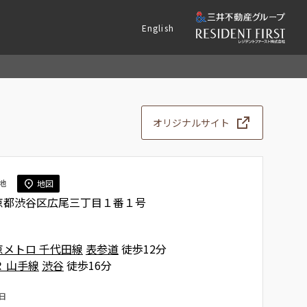
English
オリジナルサイト
地
地図
京都渋谷区広尾三丁目１番１号
京メトロ 千代田線
表参道
徒歩12分
Ｒ 山手線
渋谷
徒歩16分
日