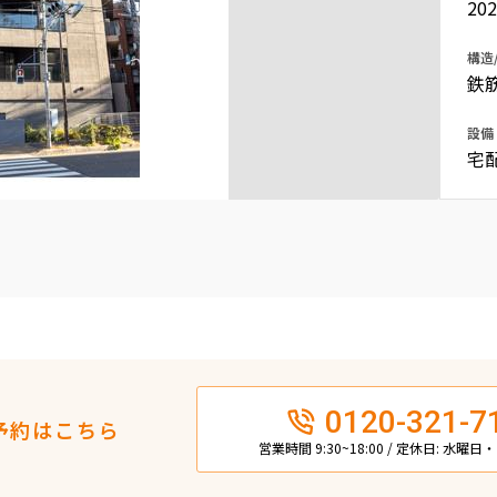
20
込
新着募集情報
フリーレント
構造
ペット可
鉄
コンシェルジュ付き
設備
宅
ブランドマンション
0120-321-7
予約はこちら
営業時間 9:30~18:00 / 定休日: 水曜