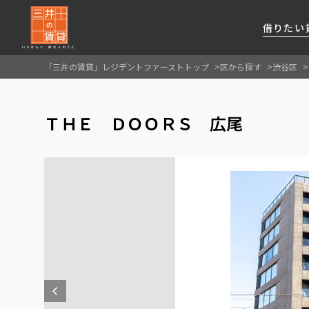
借りたい
「三井の賃貸」レジデントファーストトップ
区から探す
渋谷区
About Us
借りたい
貸したい
資産活用
RESIDENT
SERVICE
ＴＨＥ ＤＯＯＲＳ 広尾
FIRST CHANNEL
私たちレジデントファーストの思いや
厳選した都心の上質な賃貸マンションを数多
賃貸運営をお考えのオーナー様に
分譲マンションのご購入、売却の
レジデントファーストが提供する
ご提供するサービスをご紹介します
くご提案します
最適なプランをご提案します
ご相談も承ります
各種サービスをご紹介します
新しい住まいと暮らしの探しに関わる
様々な情報を発信します