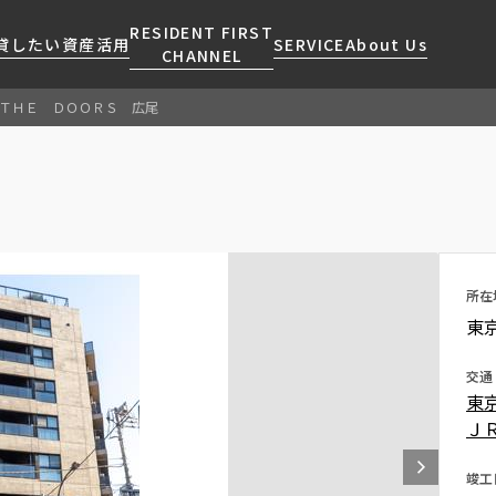
RESIDENT FIRST
貸したい
資産活用
SERVICE
About Us
CHANNEL
ＴＨＥ ＤＯＯＲＳ 広尾
検索する
こだわりから探す
レジデントファーストについて
賃貸運営
販売マンション
NEWS
営業窓口
会社情報
お問い合わせ
お問い合わせ
マンションレポート
会員ページ
人気エリアから探す
こだわり一覧
事業案内
商店街のある暮らし
RESIDENT FIRST
区から探す
プレミアムマンション
MEMBERS登録
採用情報
住まいのコラム
駅・沿線から探す
新築
所在
ご入居・提携サービス
東
ニュースリリース
RESIDENT FIRST
地図から探す
当社限定(港区・渋谷区)
MEMBERS登録
お部屋探しからご契約まで
お問い合わせ
キーワードから探す
当社限定(港区・渋谷区以外)
交通
よくあるご質問
東
三井不動産企画
Ｊ
社宅紹介
新着情報から探す
分譲賃貸
【仲介会社様向け】当社仲介
竣工
ニュースから探す
賃料改定
事業部取り扱い物件入居申