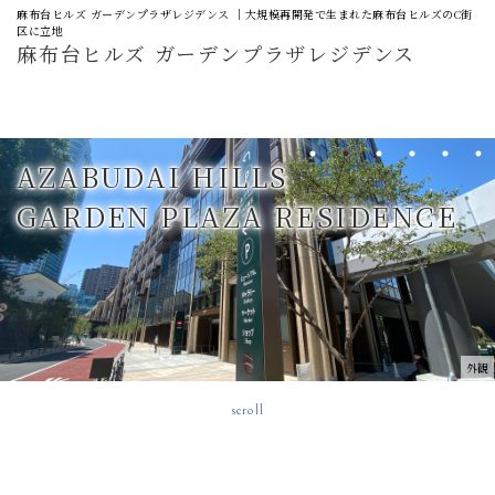
麻布台ヒルズ ガーデンプラザレジデンス ｜大規模再開発で生まれた麻布台ヒルズのC街
区に立地
麻布台ヒルズ ガーデンプラザレジデンス
AZABUDAI HILLS
GARDEN PLAZA RESIDENCE
外観
scroll