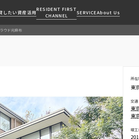
RESIDENT FIRST
貸したい
資産活用
SERVICE
About Us
CHANNEL
ラウド元麻布
検索する
こだわりから探す
レジデントファーストについて
賃貸運営
販売マンション
NEWS
営業窓口
会社情報
お問い合わせ
お問い合わせ
マンションレポート
会員ページ
人気エリアから探す
こだわり一覧
事業案内
商店街のある暮らし
RESIDENT FIRST
区から探す
プレミアムマンション
MEMBERS登録
所在
採用情報
住まいのコラム
駅・沿線から探す
新築
ご入居・提携サービス
東京
ニュースリリース
RESIDENT FIRST
地図から探す
当社限定(港区・渋谷区)
MEMBERS登録
お部屋探しからご契約まで
交通
お問い合わせ
キーワードから探す
当社限定(港区・渋谷区以外)
東
よくあるご質問
三井不動産企画
東
社宅紹介
新着情報から探す
分譲賃貸
竣工
【仲介会社様向け】当社仲介
20
ニュースから探す
賃料改定
事業部取り扱い物件入居申