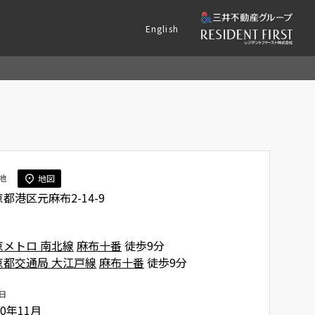
English
地
地図
都港区元麻布2-14-9
京メトロ 南北線
麻布十番
徒歩9分
京都交通局 大江戸線
麻布十番
徒歩9分
日
10年11月