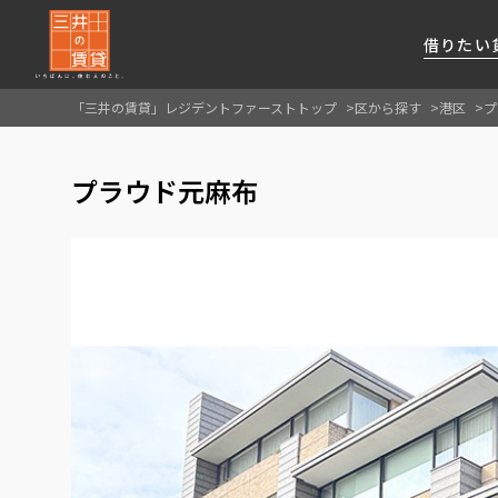
借りたい
「三井の賃貸」レジデントファーストトップ
区から探す
港区
プ
About Us
借りたい
貸したい
資産活用
RESIDENT
SERVICE
プラウド元麻布
FIRST CHANNEL
私たちレジデントファーストの思いや
厳選した都心の上質な賃貸マンションを数多
賃貸運営をお考えのオーナー様に
分譲マンションのご購入、売却の
レジデントファーストが提供する
ご提供するサービスをご紹介します
くご提案します
最適なプランをご提案します
ご相談も承ります
各種サービスをご紹介します
新しい住まいと暮らしの探しに関わる
様々な情報を発信します