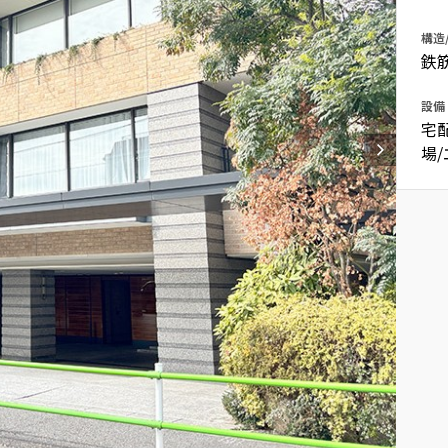
込
新着募集情報
フリーレント
構造
鉄
ペット可
設備
コンシェルジュ付き
宅
ブランドマンション
場