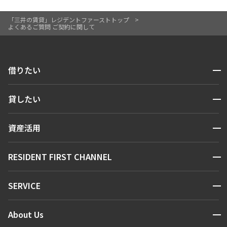
「三井の賃貸」レジデントファーストトップ
よくあるご質問 ご契約に関して
開閉
借りたい
検索する
開閉
貸したい
人気エリアから探す
賃貸運営
区から探す
開閉
資産活用
お問い合わせ
駅・沿線から探す
販売マンション
地図から探す
開閉
RESIDENT FIRST CHANNEL
お問い合わせ
新着情報から探す
NEWS
開閉
SERVICE
ニュースから探す
マンションレポート
“新着”募集情報
営業窓口
商店街のある暮らし
開閉
About Us
会員ページ
住まいのコラム