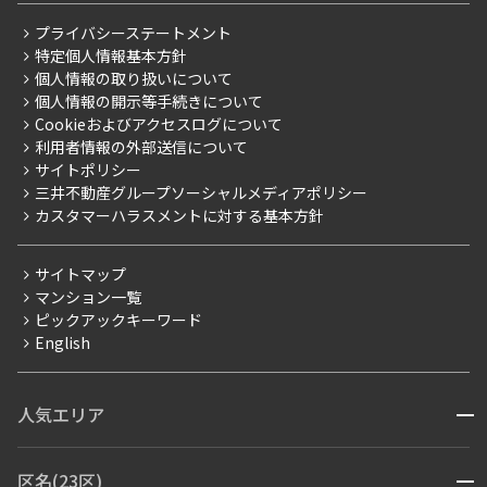
こだわりから探す
レジデントファーストについて
RESIDENT FIRST MEMBERS登録
RESIDENT FIRST MEMBERS登録
プライバシーステートメント
こだわり一覧
会社情報
ご入居・提携サービス
特定個人情報基本方針
プレミアムマンション
事業案内
個人情報の取り扱いについて
お部屋探しからご契約まで
新築
個人情報の開示等手続きについて
採用情報
よくあるご質問
Cookieおよびアクセスログについて
当社限定（港区・渋谷区）
ニュースリリース
社宅紹介
利用者情報の外部送信について
当社限定（港区・渋谷区以外）
サイトポリシー
お問い合わせ
【仲介会社様向け】当社仲介事業部取り扱い物件入居申込
三井不動産グループソーシャルメディアポリシー
三井不動産企画
カスタマーハラスメントに対する基本方針
分譲賃貸
賃料改定
サイトマップ
フリーレント
マンション一覧
ピックアックキーワード
ペット可
English
コンシェルジュ付き
ブランドマンション
人気エリア
開閉
赤坂・六本木
広尾・麻布・麻布十番
虎ノ門・麻布台
区名(23区)
開閉