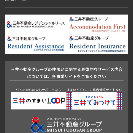
青山・表参道・原宿
白金・目黒
高輪・五反田・大崎
恵比寿・代官山・中目黒
渋谷・松濤・代々木上原
番町・四谷・九段
港区
渋谷区
中央区
新宿区
文京区
千代田区
目黒区
日本橋・銀座
市ヶ谷・神楽坂・飯田橋
三田・芝・浜松町
品川区
世田谷区
大田区
江東区
台東区
墨田区
中野区
芝浦・汐留・品川
月島・勝どき・豊洲
本郷・春日・小石川
豊島区
杉並区
板橋区
北区
練馬区
荒川区
足立区
新宿・代々木
目白・高田馬場・早稲田
中野・荻窪
葛飾区
江戸川区
池尻大橋・三軒茶屋
祐天寺・学芸大学・自由が丘
駒沢・用賀・二子玉川
成城・砧
池袋・板橋・王子
戸越・大井・蒲田
三井不動産グループの住まいに関する具体的なサービス内容
青山
渋谷
東京・大手町
新宿
品川
目黒・中目黒
については、各事業サイトをご覧ください
神田・御茶ノ水・秋葉原
初台・幡ヶ谷・笹塚
住んでからの安心サポートなら
すまいとくらしの総合情報サイトなら