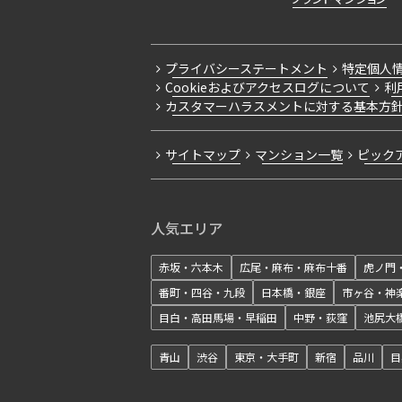
プライバシーステートメント
特定個人
Cookieおよびアクセスログについて
利
カスタマーハラスメントに対する基本方
サイトマップ
マンション一覧
ピック
人気エリア
赤坂・六本木
広尾・麻布・麻布十番
虎ノ門
番町・四谷・九段
日本橋・銀座
市ヶ谷・神
目白・高田馬場・早稲田
中野・荻窪
池尻大
青山
渋谷
東京・大手町
新宿
品川
目