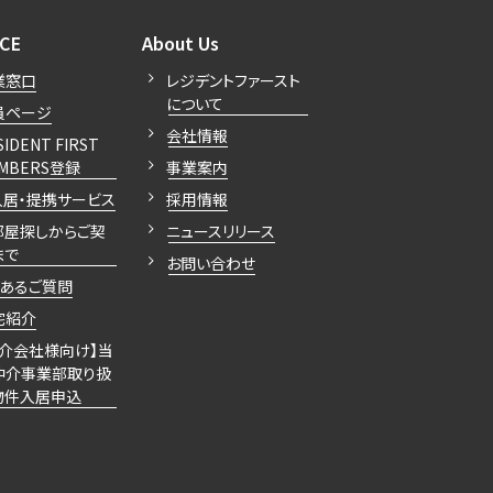
開閉
開閉
ICE
About Us
業窓口
レジデントファースト
について
員ページ
会社情報
SIDENT FIRST
MBERS登録
事業案内
入居・提携サービス
採用情報
部屋探しからご契
ニュースリリース
まで
お問い合わせ
くあるご質問
宅紹介
仲介会社様向け】当
仲介事業部取り扱
物件入居申込