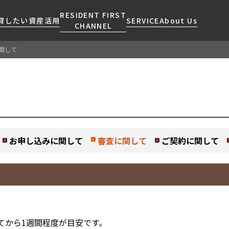
RESIDENT FIRST
貸したい
資産活用
SERVICE
About Us
CHANNEL
関して
検索する
こだわりから探す
レジデントファーストについて
賃貸運営
販売マンション
NEWS
営業窓口
会社情報
お問い合わせ
お問い合わせ
マンションレポート
会員ページ
人気エリアから探す
こだわり一覧
事業案内
商店街のある暮らし
RESIDENT FIRST
区から探す
プレミアムマンション
MEMBERS登録
採用情報
住まいのコラム
駅・沿線から探す
新築
お申し込みに関して
審査に関して
ご契約に関して
ご入居・提携サービス
ニュースリリース
RESIDENT FIRST
地図から探す
当社限定(港区・渋谷区)
MEMBERS登録
お部屋探しからご契約まで
お問い合わせ
当社限定(港区・渋谷区以外)
よくあるご質問
新着情報から探す
三井不動産企画
社宅紹介
ニュースから探す
分譲賃貸
【仲介会社様向け】当社仲介
てから1週間程度が目安です。
“新着”募集情報
賃料改定
事業部取り扱い物件入居申