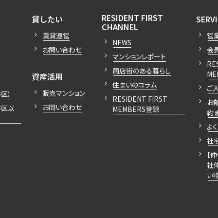
開閉
開閉
RESIDENT FIRST
貸したい
SERV
開閉
CHANNEL
賃貸運営
営
NEWS
お問い合わせ
会
マンションレポート
RE
商店街のある暮らし
開閉
ME
資産活用
住まいのコラム
ご
販売マンション
区）
RESIDENT FIRST
お
お問い合わせ
谷区以
MEMBERS登録
約
よ
社
【
社
い