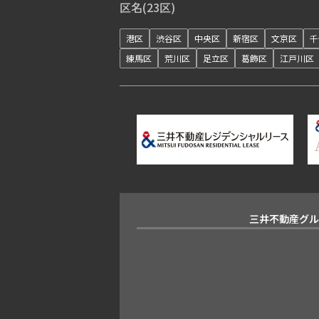
区名(23区)
港区
渋谷区
中央区
新宿区
文京区
千
練馬区
荒川区
足立区
葛飾区
江戸川区
三井不動産グ