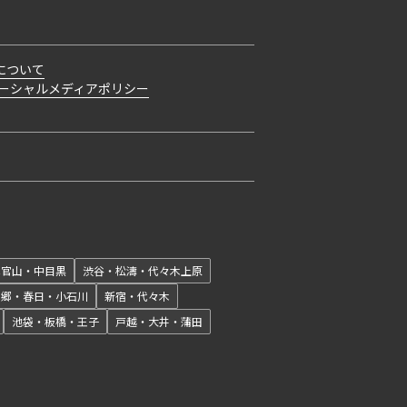
について
ーシャルメディアポリシー
開閉
代官山・中目黒
渋谷・松濤・代々木上原
本郷・春日・小石川
新宿・代々木
池袋・板橋・王子
戸越・大井・蒲田