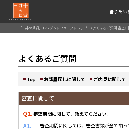
借りたい
「三井の賃貸」レジデントファーストトップ
よくあるご質問 審査に
About Us
借りたい
貸したい
資産活用
RESIDENT
SERVICE
FIRST CHANNEL
よくあるご質問
私たちレジデントファーストの思いや
厳選した都心の上質な賃貸マンションを数多
賃貸運営をお考えのオーナー様に
分譲マンションのご購入、売却の
レジデントファーストが提供する
ご提供するサービスをご紹介します
くご提案します
最適なプランをご提案します
ご相談も承ります
各種サービスをご紹介します
新しい住まいと暮らしの探しに関わる
様々な情報を発信します
Top
お部屋探しに関して
ご内見に関して
審査に関して
Q1.
審査期間に関して、教えてください。
A1.
審査期間に関しては、審査書類が全て揃っ