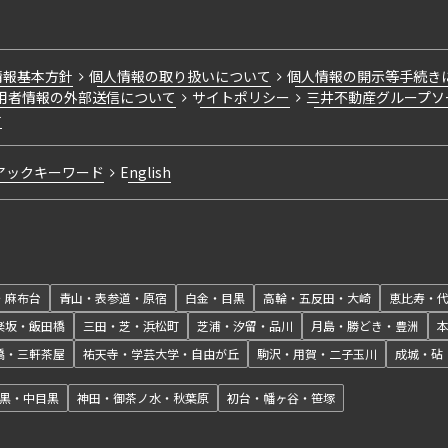
情報基本方針
個人情報の取り扱いについて
個人情報の開示等手続き
用者情報の外部送信について
サイトポリシー
三井不動産グループソ
針
アックキーワード
English
・麻布台
青山・表参道・原宿
白金・目黒
高輪・五反田・大崎
恵比寿・
楽坂・飯田橋
三田・芝・浜松町
芝浦・汐留・品川
月島・勝どき・豊洲
橋・三軒茶屋
祐天寺・学芸大学・自由が丘
駒沢・用賀・二子玉川
成城・砧
黒・中目黒
神田・御茶ノ水・秋葉原
初台・幡ヶ谷・笹塚