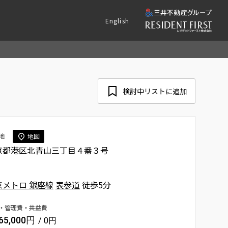
English
検討中リストに追加
地
地図
京都港区北青山三丁目４番３号
京メトロ 銀座線
表参道
徒歩5分
・管理費・共益費
265,000円
/ 0円