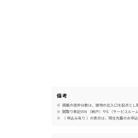
備考
掲載の徒歩分数は、建物の出入口を起点とし駅
間取り表記のN （納戸）やS （サービスル
（ 申込み有り ）の表示は、現在先着のお申
めやす賃料表示