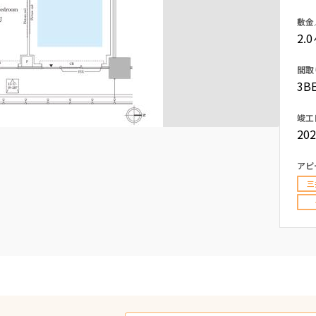
込
新着募集情報
敷金
フリーレント
2.
ペット可
間取
コンシェルジュ付き
3B
ブランドマンション
竣工
20
アピ
三