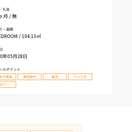
／礼金
0ヶ月 / 無
り・面積
EDROOM / 104.13㎡
日
20年05月28日
ールポイント
井の賃貸
専任物件
駅近
ペット可
タワー