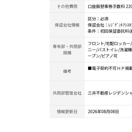
その他費用
口座振替事務手数料 22
区分：必須
保証会社情報
保証会社：ﾚｼﾞﾃﾞﾝﾄｱｼｽﾀ
条件：初回保証委託料(最低
フロント/宅配ロッカー
専有部・共用部
ニー/バストイレ/洗濯機
設備
ープン/ピアノ可
■電子契約不可ＨＰ掲
備考
共用部管理会社
三井不動産レジデンシ
情報更新日
2026年08月08日