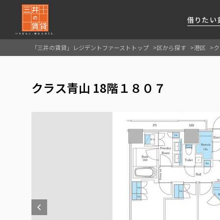
借りたい
「三井の賃貸」レジデントファーストトップ
区から探す
港区
ク
About Us
借りたい
貸したい
資産活用
RESIDENT
SERVICE
クラス青山 18階１８０７
FIRST CHANNEL
私たちレジデントファーストの思いや
厳選した都心の上質な賃貸マンションを数多
賃貸運営をお考えのオーナー様に
分譲マンションのご購入、売却の
レジデントファーストが提供する
ご提供するサービスをご紹介します
くご提案します
最適なプランをご提案します
ご相談も承ります
各種サービスをご紹介します
新しい住まいと暮らしの探しに関わる
様々な情報を発信します