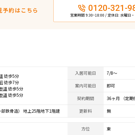
0120-321-9
見予約はこちら
営業時間 9:30~18:00 / 定休日: 水曜
入居可能日
7/8～
道
徒歩5分
前
徒歩7分
案内可能日
即可
参道
徒歩5分
参道
徒歩5分
契約期間
36ヶ月 （定
部鉄骨造） 地上25階地下1階建
更新料
無
方位
東