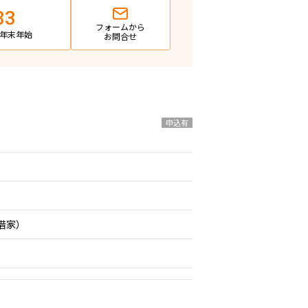
83
フォームから
日・年末年始
お問合せ
申込有
期借家）