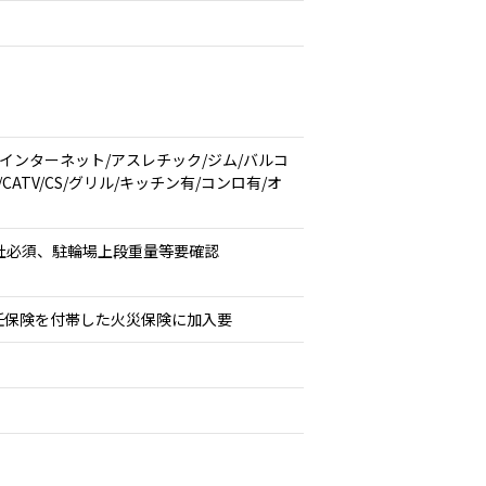
/インターネット/アスレチック/ジム/バルコ
ATV/CS/グリル/キッチン有/コンロ有/オ
社必須、駐輪場上段重量等要確認
任保険を付帯した火災保険に加入要