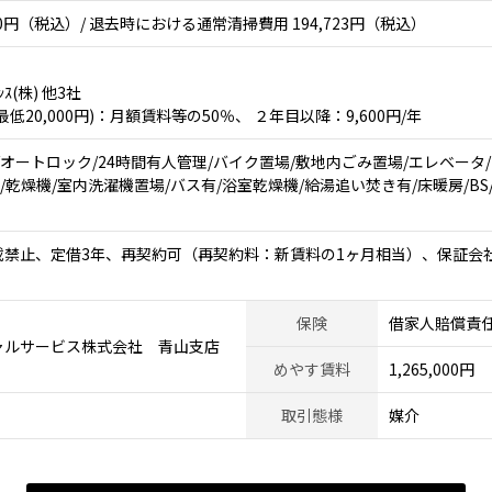
0円（税込）/ 退去時における通常清掃費用 194,723円（税込）
ﾝｽ(株) 他3社
20,000円)：月額賃料等の50％、 ２年目以降：9,600円/年
/オートロック/24時間有人管理/バイク置場/敷地内ごみ置場/エレベータ
/乾燥機/室内洗濯機置場/バス有/浴室乾燥機/給湯追い焚き有/床暖房/BS/C
載禁止、定借3年、再契約可（再契約料：新賃料の1ヶ月相当）、保証会
保険
借家人賠償責
ャルサービス株式会社 青山支店
めやす賃料
1,265,000円
取引態様
媒介