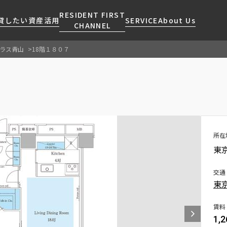
RESIDENT FIRST
貸したい
資産活用
SERVICE
About Us
CHANNEL
ラス青山
18階１８０７
検索する
こだわりから探す
レジデントファーストについて
賃貸運営
販売マンション
NEWS
営業窓口
会社情報
お問い合わせ
お問い合わせ
マンションレポート
会員ページ
人気エリアから探す
こだわり一覧
事業案内
商店街のある暮らし
RESIDENT FIRST
区から探す
プレミアムマンション
MEMBERS登録
採用情報
住まいのコラム
駅・沿線から探す
新築
所在
ご入居・提携サービス
東
ニュースリリース
RESIDENT FIRST
地図から探す
当社限定(港区・渋谷区)
MEMBERS登録
お部屋探しからご契約まで
お問い合わせ
キーワードから探す
当社限定(港区・渋谷区以外)
交通
よくあるご質問
東
三井不動産企画
社宅紹介
新着情報から探す
分譲賃貸
賃料
【仲介会社様向け】当社仲介
1,
ニュースから探す
賃料改定
事業部取り扱い物件入居申