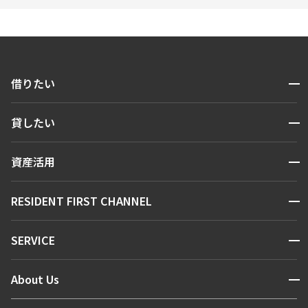
開閉
借りたい
検索する
開閉
貸したい
人気エリアから探す
賃貸運営
区から探す
開閉
資産活用
お問い合わせ
駅・沿線から探す
販売マンション
地図から探す
開閉
RESIDENT FIRST CHANNEL
お問い合わせ
キーワードから探す
NEWS
開閉
SERVICE
新着情報から探す
マンションレポート
ニュースから探す
営業窓口
商店街のある暮らし
開閉
About Us
新着募集情報
会員ページ
住まいのコラム
レジデントファーストについて
RESIDENT FIRST MEMBERS登録
RESIDENT FIRST MEMBERS登録