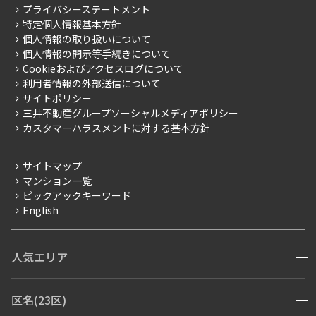
こだわりから探す
プライバシーステートメント
会社情報
ご入居・提携サービス
特定個人情報基本方針
こだわり一覧
事業案内
個人情報の取り扱いについて
お部屋探しからご契約まで
プレミアムマンション
個人情報の開示等手続きについて
採用情報
よくあるご質問
Cookieおよびアクセスログについて
新築
ニュースリリース
社宅紹介
利用者情報の外部送信について
当社限定（港区・渋谷区）
サイトポリシー
お問い合わせ
【仲介会社様向け】当社仲介事業部取り扱い物件入居申込
三井不動産グループソーシャルメディアポリシー
当社限定（港区・渋谷区以外）
カスタマーハラスメントに対する基本方針
三井不動産企画
分譲賃貸
サイトマップ
賃料改定
マンション一覧
ピックアックキーワード
フリーレント
English
ペット可
コンシェルジュ付き
人気エリア
開閉
ブランドマンション
赤坂・六本木
広尾・麻布・麻布十番
虎ノ門・麻布台
区名(23区)
開閉
青山・表参道・原宿
白金・目黒
高輪・五反田・大崎