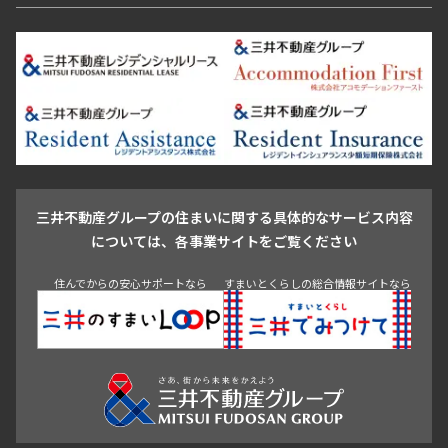
恵比寿・代官山・中目黒
渋谷・松濤・代々木上原
番町・四谷・九段
港区
渋谷区
中央区
新宿区
文京区
千代田区
目黒区
日本橋・銀座
市ヶ谷・神楽坂・飯田橋
三田・芝・浜松町
品川区
世田谷区
大田区
江東区
台東区
墨田区
中野区
芝浦・汐留・品川
月島・勝どき・豊洲
本郷・春日・小石川
豊島区
杉並区
板橋区
北区
練馬区
荒川区
足立区
新宿・代々木
目白・高田馬場・早稲田
中野・荻窪
葛飾区
江戸川区
池尻大橋・三軒茶屋
祐天寺・学芸大学・自由が丘
駒沢・用賀・二子玉川
成城・砧
池袋・板橋・王子
戸越・大井・蒲田
三井不動産グループの住まいに関する具体的なサービス内容
青山
渋谷
東京・大手町
新宿
品川
目黒・中目黒
については、各事業サイトをご覧ください
神田・御茶ノ水・秋葉原
初台・幡ヶ谷・笹塚
住んでからの安心サポートなら
すまいとくらしの総合情報サイトなら