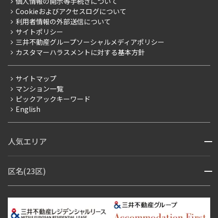
プレミアムマンション
個人情報の開示等手続きについて
採用情報
よくあるご質問
Cookieおよびアクセスログについて
新築
ニュースリリース
社宅紹介
利用者情報の外部送信について
当社限定（港区・渋谷区）
サイトポリシー
お問い合わせ
【仲介会社様向け】当社仲介事業部取り扱い物件入居申込
三井不動産グループソーシャルメディアポリシー
当社限定（港区・渋谷区以外）
カスタマーハラスメントに対する基本方針
三井不動産企画
分譲賃貸
サイトマップ
賃料改定
マンション一覧
ピックアックキーワード
フリーレント
English
ペット可
コンシェルジュ付き
人気エリア
開閉
ブランドマンション
赤坂・六本木
広尾・麻布・麻布十番
虎ノ門・麻布台
区名(23区)
開閉
青山・表参道・原宿
白金・目黒
高輪・五反田・大崎
恵比寿・代官山・中目黒
渋谷・松濤・代々木上原
番町・四谷・九段
港区
渋谷区
中央区
新宿区
文京区
千代田区
目黒区
日本橋・銀座
市ヶ谷・神楽坂・飯田橋
三田・芝・浜松町
品川区
世田谷区
大田区
江東区
台東区
墨田区
中野区
芝浦・汐留・品川
月島・勝どき・豊洲
本郷・春日・小石川