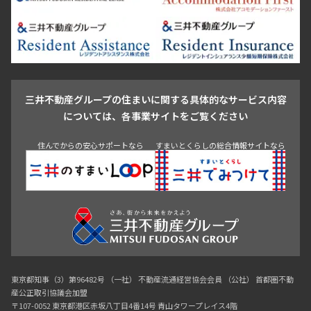
豊島区
杉並区
板橋区
北区
練馬区
荒川区
足立区
新宿・代々木
目白・高田馬場・早稲田
中野・荻窪
葛飾区
江戸川区
池尻大橋・三軒茶屋
祐天寺・学芸大学・自由が丘
駒沢・用賀・二子玉川
成城・砧
池袋・板橋・王子
戸越・大井・蒲田
三井不動産グループの住まいに関する具体的なサービス内容
青山
渋谷
東京・大手町
新宿
品川
目黒・中目黒
については、各事業サイトをご覧ください
神田・御茶ノ水・秋葉原
初台・幡ヶ谷・笹塚
住んでからの安心サポートなら
すまいとくらしの総合情報サイトなら
東京都知事（3）第96482号 （一社） 不動産流通経営協会会員 （公社） 首都圏不動
産公正取引協議会加盟
〒107-0052 東京都港区赤坂八丁目4番14号 青山タワープレイス4階