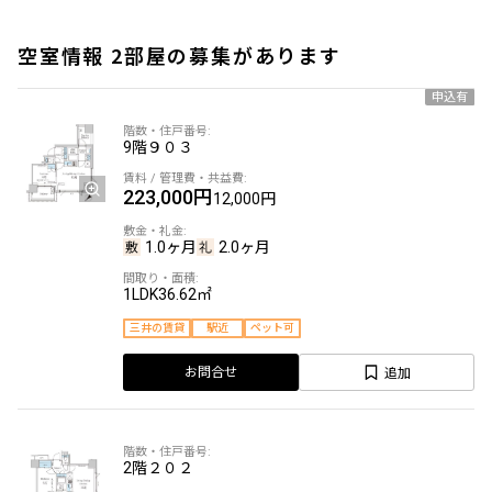
空室情報 2部屋の募集があります
申込有
9階
９０３
223,000円
12,000円
1.0ヶ月
2.0ヶ月
1LDK
36.62㎡
三井の賃貸
駅近
ペット可
追加
お問合せ
2階
２０２