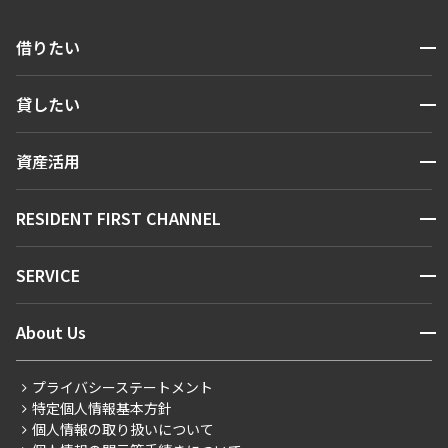
開閉
借りたい
検索する
開閉
貸したい
人気エリアから探す
賃貸運営
区から探す
開閉
資産活用
お問い合わせ
駅・沿線から探す
販売マンション
地図から探す
開閉
RESIDENT FIRST CHANNEL
お問い合わせ
キーワードから探す
NEWS
開閉
SERVICE
新着情報から探す
マンションレポート
ニュースから探す
営業窓口
商店街のある暮らし
開閉
About Us
新着募集情報
会員ページ
住まいのコラム
レジデントファーストについて
RESIDENT FIRST MEMBERS登録
RESIDENT FIRST MEMBERS登録
こだわりから探す
プライバシーステートメント
会社情報
ご入居・提携サービス
特定個人情報基本方針
こだわり一覧
事業案内
個人情報の取り扱いについて
お部屋探しからご契約まで