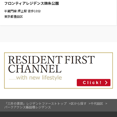
フロンティアレジデンス錦糸公園
半蔵門線
押上駅
徒歩
10
分
東京都墨田区
「三井の賃貸」レジデントファーストトップ
区から探す
千代田区
パークアクシス飯田橋レジデンス