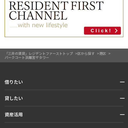
「三井の賃貸」レジデントファーストトップ
区から探す
港区
パークコート浜離宮ザタワー
開閉
借りたい
検索する
開閉
貸したい
人気エリアから探す
賃貸運営
区から探す
開閉
資産活用
お問い合わせ
駅・沿線から探す
販売マンション
地図から探す