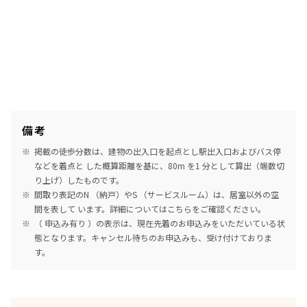
備考
掲載の徒歩分数は、建物の出入口を起点とし駅出入口およびバス停
などを着点と した概算距離を基に、80m を1 分として算出（端数切
り上げ）したものです。
間取り表記のN （納戸）やS （サービスルーム）は、居室以外の空
間を表して います。詳細については
こちら
をご確認ください。
（ 申込み有り ）の表示は、現在先着のお申込みをいただいている状
態となります。キャンセル待ちのお申込みも、受け付けておりま
す。