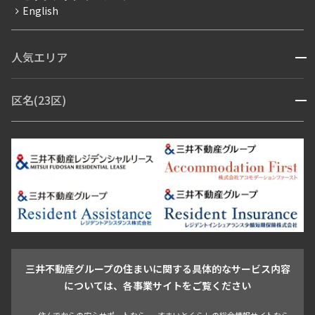
English
ペット可
コンシェルジュ付き
人気エリア
開閉
ブランドマンション
赤坂・六本木
広尾・麻布・麻布十番
虎ノ門・麻布台
区名(23区)
開閉
青山・表参道・原宿
白金・目黒
高輪・五反田・大崎
恵比寿・代官山・中目黒
渋谷・松濤・代々木上原
番町・四谷・九段
港区
渋谷区
中央区
新宿区
文京区
千代田区
目黒区
日本橋・銀座
市ヶ谷・神楽坂・飯田橋
三田・芝・浜松町
品川区
世田谷区
大田区
江東区
台東区
墨田区
中野区
芝浦・汐留・品川
月島・勝どき・豊洲
本郷・春日・小石川
豊島区
杉並区
板橋区
北区
練馬区
荒川区
足立区
新宿・代々木
目白・高田馬場・早稲田
中野・荻窪
葛飾区
江戸川区
池尻大橋・三軒茶屋
祐天寺・学芸大学・自由が丘
駒沢・用賀・二子玉川
成城・砧
池袋・板橋・王子
戸越・大井・蒲田
三井不動産グループの住まいに関する具体的なサービス内容
青山
渋谷
東京・大手町
新宿
品川
目黒・中目黒
については、各事業サイトをご覧ください
神田・御茶ノ水・秋葉原
初台・幡ヶ谷・笹塚
住んでからの安心サポートなら
すまいとくらしの総合情報サイトなら