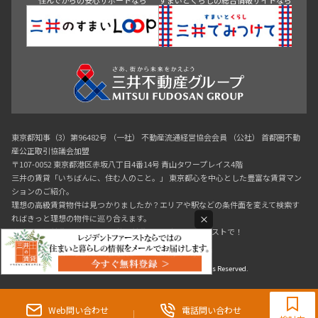
東京都知事（3）第96482号 （一社） 不動産流通経営協会会員 （公社） 首都圏不動
産公正取引協議会加盟
〒107-0052 東京都港区赤坂八丁目4番14号 青山タワープレイス4階
三井の賃貸「いちばんに、住む人のこと。」 東京都心を中心とした豊富な賃貸マン
ションのご紹介。
理想の高級賃貸物件は見つかりましたか？エリアや駅などの条件面を変えて検索す
×
ればきっと理想の物件に巡り合えます。
都心の高級賃貸物件探しは[三井の賃貸]レジデントファーストで！
Copyright © RESIDENT FIRST Co.,Ltd. All Rights Reserved.
0120-321-865
9:30~18:00（水曜定休）
Web問い合わせ
電話問い合わせ