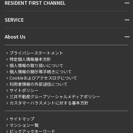
開閉
RESIDENT FIRST CHANNEL
お問い合わせ
キーワードから探す
NEWS
開閉
SERVICE
新着情報から探す
マンションレポート
ニュースから探す
営業窓口
商店街のある暮らし
開閉
About Us
新着募集情報
会員ページ
住まいのコラム
レジデントファーストについて
RESIDENT FIRST MEMBERS登録
RESIDENT FIRST MEMBERS登録
こだわりから探す
プライバシーステートメント
会社情報
ご入居・提携サービス
特定個人情報基本方針
こだわり一覧
事業案内
個人情報の取り扱いについて
お部屋探しからご契約まで
プレミアムマンション
個人情報の開示等手続きについて
採用情報
よくあるご質問
Cookieおよびアクセスログについて
新築
ニュースリリース
社宅紹介
利用者情報の外部送信について
当社限定（港区・渋谷区）
サイトポリシー
お問い合わせ
【仲介会社様向け】当社仲介事業部取り扱い物件入居申込
三井不動産グループソーシャルメディアポリシー
当社限定（港区・渋谷区以外）
カスタマーハラスメントに対する基本方針
三井不動産企画
分譲賃貸
サイトマップ
賃料改定
マンション一覧
ピックアックキーワード
フリーレント