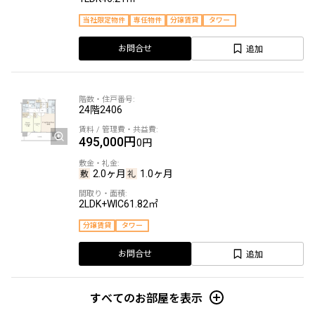
当社限定物件
専任物件
分譲賃貸
タワー
追加
お問合せ
24階
2406
495,000円
0円
2.0ヶ月
1.0ヶ月
2LDK+WIC
61.82㎡
分譲賃貸
タワー
追加
お問合せ
すべてのお部屋を表示