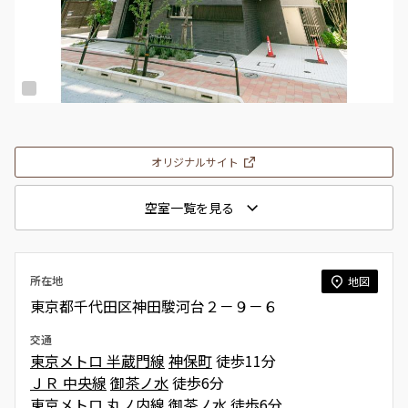
オリジナルサイト
空室一覧を見る
所在地
地図
東京都千代田区神田駿河台２－９－６
交通
東京メトロ 半蔵門線
神保町
徒歩11分
ＪＲ 中央線
御茶ノ水
徒歩6分
東京メトロ 丸ノ内線
御茶ノ水
徒歩6分