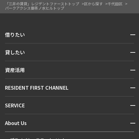
「三井の賃貸」レジデントファーストトップ
区から探す
千代田区
パークアクシス御茶ノ水ヒルトップ
開閉
借りたい
検索する
開閉
貸したい
人気エリアから探す
賃貸運営
区から探す
開閉
資産活用
お問い合わせ
駅・沿線から探す
販売マンション
地図から探す
開閉
RESIDENT FIRST CHANNEL
お問い合わせ
キーワードから探す
NEWS
開閉
SERVICE
新着情報から探す
マンションレポート
ニュースから探す
営業窓口
商店街のある暮らし
開閉
About Us
新着募集情報
会員ページ
住まいのコラム
レジデントファーストについて
RESIDENT FIRST MEMBERS登録
RESIDENT FIRST MEMBERS登録