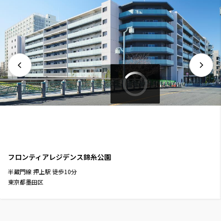
フロンティアレジデンス錦糸公園
半蔵門線
押上駅
徒歩
10
分
東京都墨田区