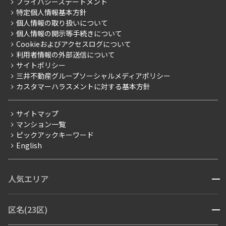
こだわりから探す
プライバシーステートメント
会社情報
ご入居・提携サービス
特定個人情報基本方針
こだわり一覧
事業案内
個人情報の取り扱いについて
お部屋探しからご契約まで
プレミアムマンション
個人情報の開示等手続きについて
採用情報
よくあるご質問
Cookieおよびアクセスログについて
新築
ニュースリリース
社宅紹介
利用者情報の外部送信について
当社限定（港区・渋谷区）
サイトポリシー
お問い合わせ
【仲介会社様向け】当社仲介事業部取り扱い物件入居申込
三井不動産グループソーシャルメディアポリシー
当社限定（港区・渋谷区以外）
カスタマーハラスメントに対する基本方針
三井不動産企画
分譲賃貸
サイトマップ
賃料改定
マンション一覧
ピックアックキーワード
フリーレント
English
ペット可
コンシェルジュ付き
人気エリア
開閉
ブランドマンション
赤坂・六本木
広尾・麻布・麻布十番
虎ノ門・麻布台
区名(23区)
開閉
青山・表参道・原宿
白金・目黒
高輪・五反田・大崎