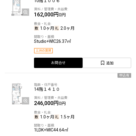
10階
１００６
162,000円
0円
1.0ヶ月
2.0ヶ月
Studio+WIC
26.37㎡
三井の賃貸
追加
お問合せ
申込有
14階
１４１０
246,000円
0円
1.0ヶ月
1.5ヶ月
1LDK+WIC
44.64㎡