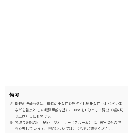
備考
掲載の徒歩分数は、建物の出入口を起点とし駅出入口およびバス停
などを着点と した概算距離を基に、80m を1 分として算出（端数切
り上げ）したものです。
間取り表記のN （納戸）やS （サービスルーム）は、居室以外の空
間を表して います。詳細については
こちら
をご確認ください。