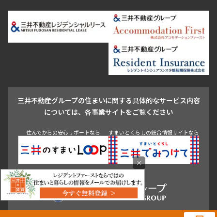
恵比寿・代官山・中目黒
渋谷・松濤・代々木上原
番町・四谷・九段
港区
渋谷区
中央区
新宿区
文京区
千代田区
目黒区
日本橋・銀座
市ヶ谷・神楽坂・飯田橋
三田・芝・浜松町
品川区
世田谷区
大田区
江東区
台東区
墨田区
中野区
芝浦・汐留・品川
月島・勝どき・豊洲
本郷・春日・小石川
豊島区
杉並区
板橋区
北区
練馬区
荒川区
足立区
新宿・代々木
目白・高田馬場・早稲田
中野・荻窪
葛飾区
江戸川区
池尻大橋・三軒茶屋
祐天寺・学芸大学・自由が丘
駒沢・用賀・二子玉川
成城・砧
池袋・板橋・王子
戸越・大井・蒲田
三井不動産グループの住まいに関する具体的なサービス内容
青山
渋谷
東京・大手町
新宿
品川
目黒・中目黒
については、各事業サイトをご覧ください
神田・御茶ノ水・秋葉原
初台・幡ヶ谷・笹塚
住んでからの安心サポートなら
すまいとくらしの総合情報サイトなら
×
0120-321-364