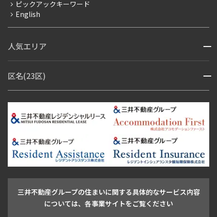
ピックアックキーワード
フリーレント
English
ペット可
コンシェルジュ付き
人気エリア
開閉
ブランドマンション
赤坂・六本木
広尾・麻布・麻布十番
虎ノ門・麻布台
区名(23区)
開閉
青山・表参道・原宿
白金・目黒
高輪・五反田・大崎
恵比寿・代官山・中目黒
渋谷・松濤・代々木上原
番町・四谷・九段
港区
渋谷区
中央区
新宿区
文京区
千代田区
目黒区
日本橋・銀座
市ヶ谷・神楽坂・飯田橋
三田・芝・浜松町
品川区
世田谷区
大田区
江東区
台東区
墨田区
中野区
芝浦・汐留・品川
月島・勝どき・豊洲
本郷・春日・小石川
豊島区
杉並区
板橋区
北区
練馬区
荒川区
足立区
新宿・代々木
目白・高田馬場・早稲田
中野・荻窪
葛飾区
江戸川区
池尻大橋・三軒茶屋
祐天寺・学芸大学・自由が丘
駒沢・用賀・二子玉川
成城・砧
池袋・板橋・王子
戸越・大井・蒲田
三井不動産グループの住まいに関する具体的なサービス内容
青山
渋谷
東京・大手町
新宿
品川
目黒・中目黒
については、各事業サイトをご覧ください
神田・御茶ノ水・秋葉原
初台・幡ヶ谷・笹塚