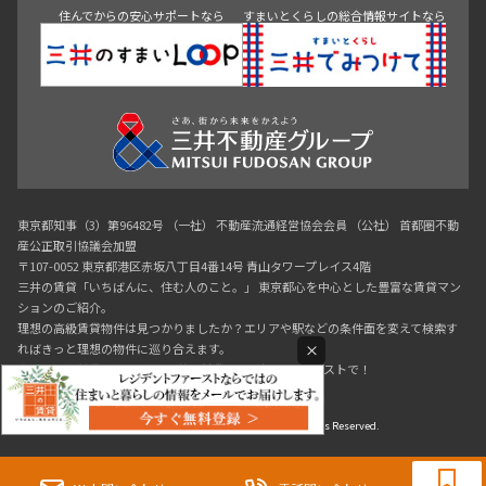
住んでからの安心サポートなら
すまいとくらしの総合情報サイトなら
東京都知事（3）第96482号 （一社） 不動産流通経営協会会員 （公社） 首都圏不動
産公正取引協議会加盟
〒107-0052 東京都港区赤坂八丁目4番14号 青山タワープレイス4階
三井の賃貸「いちばんに、住む人のこと。」 東京都心を中心とした豊富な賃貸マン
ションのご紹介。
理想の高級賃貸物件は見つかりましたか？エリアや駅などの条件面を変えて検索す
×
ればきっと理想の物件に巡り合えます。
都心の高級賃貸物件探しは[三井の賃貸]レジデントファーストで！
Copyright © RESIDENT FIRST Co.,Ltd. All Rights Reserved.
0120-321-719
9:30~18:00（水曜定休）