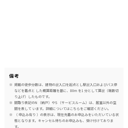
備考
掲載の徒歩分数は、建物の出入口を起点とし駅出入口およびバス停
などを着点と した概算距離を基に、80m を1 分として算出（端数切
り上げ）したものです。
間取り表記のN （納戸）やS （サービスルーム）は、居室以外の空
間を表して います。詳細については
こちら
をご確認ください。
（ 申込み有り ）の表示は、現在先着のお申込みをいただいている状
態となります。キャンセル待ちのお申込みも、受け付けておりま
す。