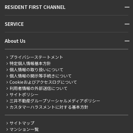
販売マンション
地図から探す
開閉
RESIDENT FIRST CHANNEL
お問い合わせ
キーワードから探す
NEWS
開閉
SERVICE
新着情報から探す
マンションレポート
ニュースから探す
営業窓口
商店街のある暮らし
開閉
About Us
新着募集情報
会員ページ
住まいのコラム
レジデントファーストについて
RESIDENT FIRST MEMBERS登録
RESIDENT FIRST MEMBERS登録
こだわりから探す
プライバシーステートメント
会社情報
ご入居・提携サービス
特定個人情報基本方針
こだわり一覧
事業案内
個人情報の取り扱いについて
お部屋探しからご契約まで
プレミアムマンション
個人情報の開示等手続きについて
採用情報
よくあるご質問
Cookieおよびアクセスログについて
新築
ニュースリリース
社宅紹介
利用者情報の外部送信について
当社限定（港区・渋谷区）
サイトポリシー
お問い合わせ
【仲介会社様向け】当社仲介事業部取り扱い物件入居申込
三井不動産グループソーシャルメディアポリシー
当社限定（港区・渋谷区以外）
カスタマーハラスメントに対する基本方針
三井不動産企画
分譲賃貸
サイトマップ
賃料改定
マンション一覧