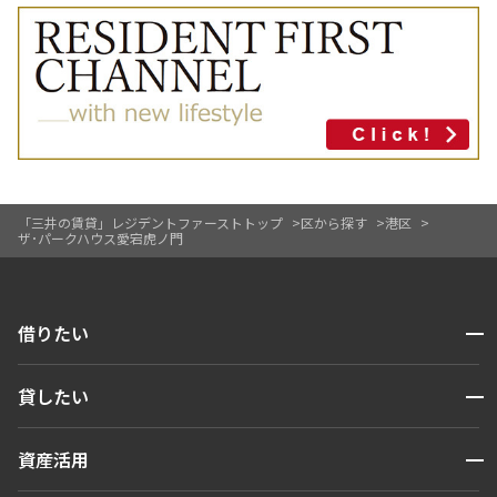
「三井の賃貸」レジデントファーストトップ
区から探す
港区
ザ･パークハウス愛宕虎ノ門
開閉
借りたい
検索する
開閉
貸したい
人気エリアから探す
賃貸運営
区から探す
開閉
資産活用
お問い合わせ
駅・沿線から探す