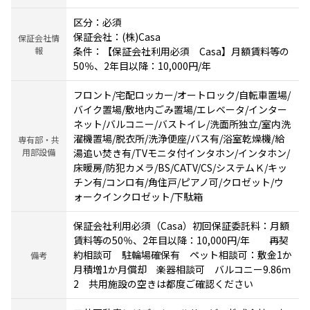
区分：必須
保証会社：(株)Casa
保証会社情
報
条件：【保証会社利用必須 Casa】月額賃料等の
50％、2年目以降：10,000円/年
フロント/宅配ロッカー/オートロック/自転車置場/
バイク置場/敷地内ごみ置場/エレベータ/インター
ネット/バルコニー/バストイレ/洗面所独立/室内洗
濯機置場/脱衣所/洗浄便座/バス有/浴室乾燥機/給
専有部・共
用部設備
湯追い焚き有/TVモニタ付インタホン/インタホン/
床暖房/防犯カメラ/BS/CATV/CS/システムＫ/キッ
チン有/コンロ有/角住戸/ピアノ可/クロゼット/ウ
ォークインクロゼット/下駄箱
保証会社利用必須（Casa）初回保証委託料：月額
賃料等の50％、2年目以降：10,000円/年 再契
約相談可 駐輪場確保有 ペット相談可：敷金1か
備考
月積増1か月償却 楽器相談可 バルコニー9.86ｍ
2 共用施設の空きは都度ご確認ください