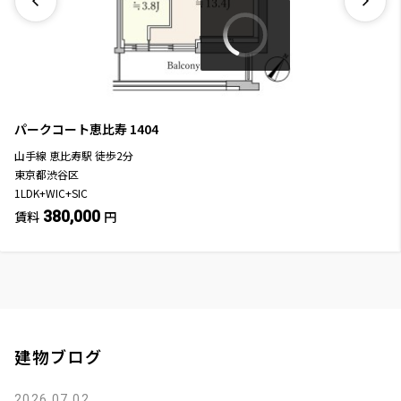
パークコート恵比寿
1404
山手線
恵比寿駅
徒歩
2
分
東京都渋谷区
1LDK+WIC+SIC
380,000
賃料
円
建物ブログ
2026.07.02