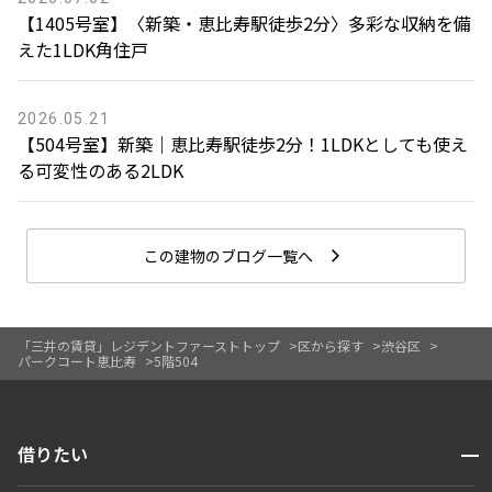
【1405号室】〈新築・恵比寿駅徒歩2分〉多彩な収納を備
えた1LDK角住戸
2026.05.21
【504号室】新築｜恵比寿駅徒歩2分！1LDKとしても使え
る可変性のある2LDK
この建物のブログ一覧へ
「三井の賃貸」レジデントファーストトップ
区から探す
渋谷区
パークコート恵比寿
5階504
開閉
借りたい