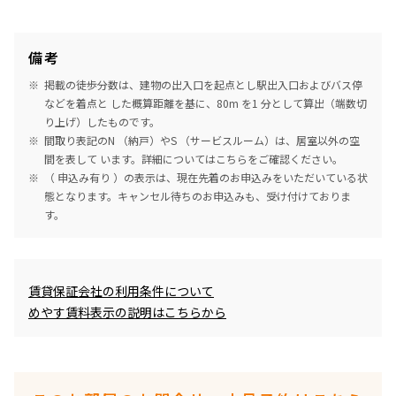
備考
掲載の徒歩分数は、建物の出入口を起点とし駅出入口およびバス停
などを着点と した概算距離を基に、80m を1 分として算出（端数切
り上げ）したものです。
間取り表記のN （納戸）やS （サービスルーム）は、居室以外の空
間を表して います。詳細については
こちら
をご確認ください。
（ 申込み有り ）の表示は、現在先着のお申込みをいただいている状
態となります。キャンセル待ちのお申込みも、受け付けておりま
す。
めやす賃料表示
賃貸保証会社の利用条件について
めやす賃料表示の説明はこちらから