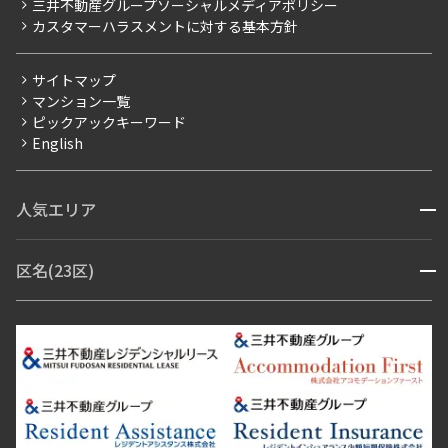
三井不動産グループソーシャルメディアポリシー
当社限定（港区・渋谷区以外）
カスタマーハラスメントに対する基本方針
三井不動産企画
分譲賃貸
サイトマップ
賃料改定
マンション一覧
ピックアックキーワード
フリーレント
English
ペット可
コンシェルジュ付き
人気エリア
開閉
ブランドマンション
赤坂・六本木
広尾・麻布・麻布十番
虎ノ門・麻布台
区名(23区)
開閉
青山・表参道・原宿
白金・目黒
高輪・五反田・大崎
恵比寿・代官山・中目黒
渋谷・松濤・代々木上原
番町・四谷・九段
港区
渋谷区
中央区
新宿区
文京区
千代田区
目黒区
日本橋・銀座
市ヶ谷・神楽坂・飯田橋
三田・芝・浜松町
品川区
世田谷区
大田区
江東区
台東区
墨田区
中野区
芝浦・汐留・品川
月島・勝どき・豊洲
本郷・春日・小石川
豊島区
杉並区
板橋区
北区
練馬区
荒川区
足立区
新宿・代々木
目白・高田馬場・早稲田
中野・荻窪
葛飾区
江戸川区
池尻大橋・三軒茶屋
祐天寺・学芸大学・自由が丘