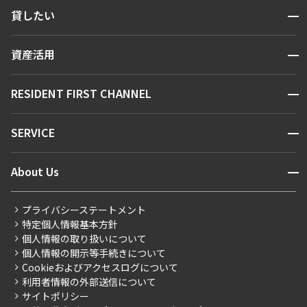
検索する
開閉
貸したい
人気エリアから探す
賃貸運営
区から探す
開閉
資産活用
お問い合わせ
駅・沿線から探す
販売マンション
地図から探す
開閉
RESIDENT FIRST CHANNEL
お問い合わせ
キーワードから探す
NEWS
開閉
SERVICE
新着情報から探す
マンションレポート
ニュースから探す
営業窓口
商店街のある暮らし
開閉
About Us
新着募集情報
会員ページ
住まいのコラム
レジデントファーストについて
RESIDENT FIRST MEMBERS登録
RESIDENT FIRST MEMBERS登録
こだわりから探す
プライバシーステートメント
会社情報
ご入居・提携サービス
特定個人情報基本方針
こだわり一覧
事業案内
個人情報の取り扱いについて
お部屋探しからご契約まで
プレミアムマンション
個人情報の開示等手続きについて
採用情報
よくあるご質問
Cookieおよびアクセスログについて
新築
ニュースリリース
社宅紹介
利用者情報の外部送信について
当社限定（港区・渋谷区）
サイトポリシー
お問い合わせ
【仲介会社様向け】当社仲介事業部取り扱い物件入居申込