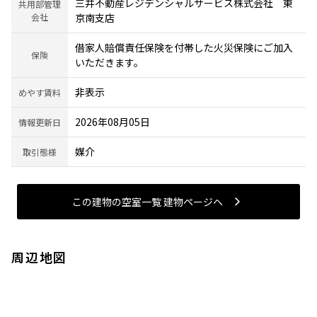
三井不動産レジデンシャルサービス株式会社 東
共用部管理
会社
京南支店
借家人賠償責任保険を付帯した火災保険にご加入
保険
いただきます。
非表示
めやす賃料
2026年08月05日
情報更新日
媒介
取引態様
この建物の空室一覧 建物ページヘ
周辺地図