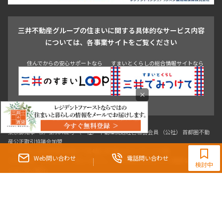
駒沢・用賀・二子玉川
成城・砧
池袋・板橋・王子
戸越・大井・蒲田
三井不動産グループの住まいに関する具体的なサービス内容
青山
渋谷
東京・大手町
新宿
品川
目黒・中目黒
については、各事業サイトをご覧ください
神田・御茶ノ水・秋葉原
初台・幡ヶ谷・笹塚
住んでからの安心サポートなら
すまいとくらしの総合情報サイトなら
×
東京都知事（3）第96482号 （一社） 不動産流通経営協会会員 （公社） 首都圏不動
0120-321-983
産公正取引協議会加盟
〒107-0052 東京都港区赤坂八丁目4番14号 青山タワープレイス4階
9:30~18:00（水曜定休）
Web問い合わせ
電話問い合わせ
三井の賃貸「いちばんに、住む人のこと。」 東京都心を中心とした豊富な賃貸マン
検討中
ションのご紹介。
理想の高級賃貸物件は見つかりましたか？エリアや駅などの条件面を変えて検索す
ればきっと理想の物件に巡り合えます。
都心の高級賃貸物件探しは[三井の賃貸]レジデントファーストで！