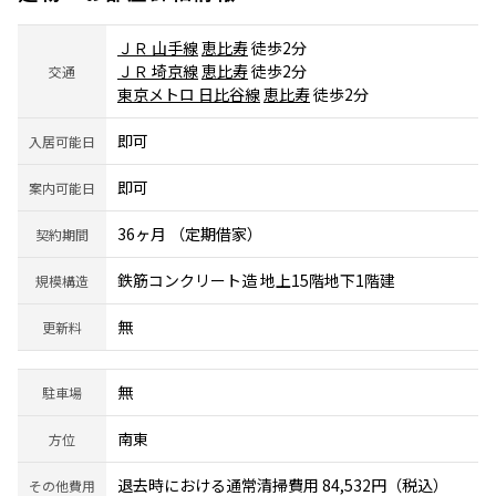
ＪＲ 山手線
恵比寿
徒歩2分
ＪＲ 埼京線
恵比寿
徒歩2分
交通
東京メトロ 日比谷線
恵比寿
徒歩2分
即可
入居可能日
即可
案内可能日
36ヶ月 （定期借家）
契約期間
鉄筋コンクリート造 地上15階地下1階建
規模構造
無
更新料
無
駐車場
南東
方位
退去時における通常清掃費用 84,532円（税込）
その他費用