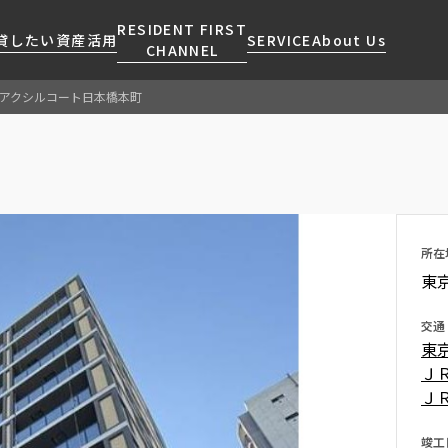
RESIDENT FIRST
貸したい
資産活用
SERVICE
About Us
CHANNEL
アクシルコート日本橋本町
検索する
こだわりから探す
レジデントファーストについて
賃貸運営
販売マンション
NEWS
営業窓口
会社情報
お問い合わせ
お問い合わせ
マンションレポート
会員ページ
人気エリアから探す
こだわり一覧
事業案内
商店街のある暮らし
RESIDENT FIRST
区から探す
プレミアムマンション
MEMBERS登録
所在
採用情報
住まいのコラム
駅・沿線から探す
新築
ご入居・提携サービス
東
ニュースリリース
RESIDENT FIRST
地図から探す
当社限定(港区・渋谷区)
MEMBERS登録
お部屋探しからご契約まで
交通
お問い合わせ
キーワードから探す
当社限定(港区・渋谷区以外)
東
よくあるご質問
三井不動産企画
Ｊ
社宅紹介
Ｊ
新着情報から探す
分譲賃貸
【仲介会社様向け】当社仲介
ニュースから探す
竣工
賃料改定
事業部取り扱い物件入居申