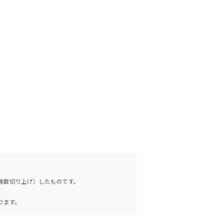
（端数切り上げ）したものです。
。
ります。