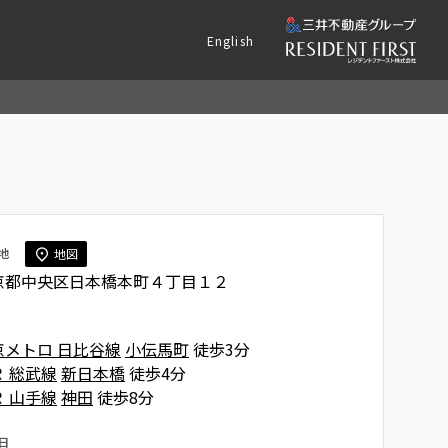
English
地
地図
京都中央区日本橋本町４丁目１２
京メトロ 日比谷線
小伝馬町
徒歩3分
Ｒ 総武線
新日本橋
徒歩4分
Ｒ 山手線
神田
徒歩8分
日