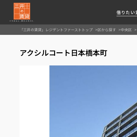
借りたい
「三井の賃貸」レジデントファーストトップ
区から探す
中央区
About Us
借りたい
貸したい
資産活用
RESIDENT
SERVICE
アクシルコート日本橋本町
FIRST CHANNEL
私たちレジデントファーストの思いや
厳選した都心の上質な賃貸マンションを数多
賃貸運営をお考えのオーナー様に
分譲マンションのご購入、売却の
レジデントファーストが提供する
ご提供するサービスをご紹介します
くご提案します
最適なプランをご提案します
ご相談も承ります
各種サービスをご紹介します
新しい住まいと暮らしの探しに関わる
様々な情報を発信します