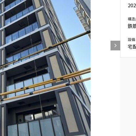
20
込
新着募集情報
フリーレント
構造
ペット可
鉄
コンシェルジュ付き
設備
ブランドマンション
宅