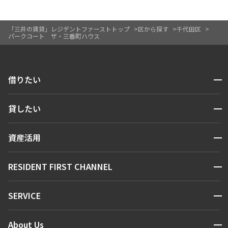
「三井の賃貸」レジデントファーストトップ
区から探す
千代田区
パークコート ザ・三番町ハウス
開閉
借りたい
検索する
開閉
貸したい
人気エリアから探す
賃貸運営
区から探す
開閉
資産活用
お問い合わせ
駅・沿線から探す
販売マンション
地図から探す
開閉
RESIDENT FIRST CHANNEL
お問い合わせ
キーワードから探す
NEWS
開閉
SERVICE
新着情報から探す
マンションレポート
ニュースから探す
営業窓口
商店街のある暮らし
開閉
About Us