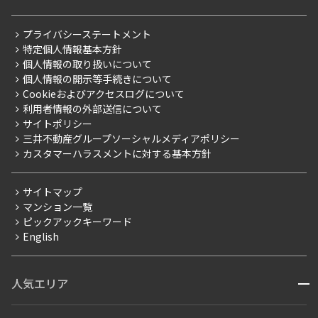
新着募集情報
会員ページ
住まいのコラム
レジデントファーストについて
RESIDENT FIRST MEMBERS登録
RESIDENT FIRST MEMBERS登録
こだわりから探す
プライバシーステートメント
会社情報
ご入居・提携サービス
特定個人情報基本方針
こだわり一覧
事業案内
個人情報の取り扱いについて
お部屋探しからご契約まで
プレミアムマンション
個人情報の開示等手続きについて
採用情報
よくあるご質問
Cookieおよびアクセスログについて
新築
ニュースリリース
社宅紹介
利用者情報の外部送信について
当社限定（港区・渋谷区）
サイトポリシー
お問い合わせ
【仲介会社様向け】当社仲介事業部取り扱い物件入居申込
三井不動産グループソーシャルメディアポリシー
当社限定（港区・渋谷区以外）
カスタマーハラスメントに対する基本方針
三井不動産企画
分譲賃貸
サイトマップ
賃料改定
マンション一覧
ピックアックキーワード
フリーレント
English
ペット可
コンシェルジュ付き
人気エリア
開閉
ブランドマンション
赤坂・六本木
広尾・麻布・麻布十番
虎ノ門・麻布台