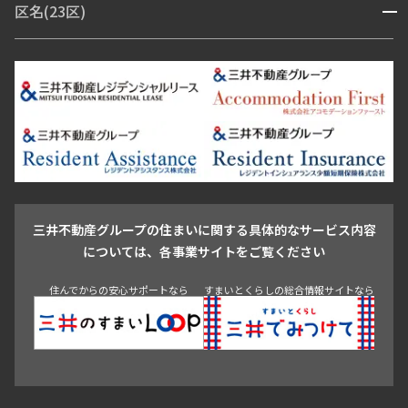
区名(23区)
開閉
青山・表参道・原宿
白金・目黒
高輪・五反田・大崎
恵比寿・代官山・中目黒
渋谷・松濤・代々木上原
番町・四谷・九段
港区
渋谷区
中央区
新宿区
文京区
千代田区
目黒区
日本橋・銀座
市ヶ谷・神楽坂・飯田橋
三田・芝・浜松町
品川区
世田谷区
大田区
江東区
台東区
墨田区
中野区
芝浦・汐留・品川
月島・勝どき・豊洲
本郷・春日・小石川
豊島区
杉並区
板橋区
北区
練馬区
荒川区
足立区
新宿・代々木
目白・高田馬場・早稲田
中野・荻窪
葛飾区
江戸川区
池尻大橋・三軒茶屋
祐天寺・学芸大学・自由が丘
駒沢・用賀・二子玉川
成城・砧
池袋・板橋・王子
戸越・大井・蒲田
三井不動産グループの住まいに関する具体的なサービス内容
青山
渋谷
東京・大手町
新宿
品川
目黒・中目黒
については、各事業サイトをご覧ください
神田・御茶ノ水・秋葉原
初台・幡ヶ谷・笹塚
住んでからの安心サポートなら
すまいとくらしの総合情報サイトなら