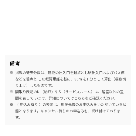
備考
掲載の徒歩分数は、建物の出入口を起点とし駅出入口およびバス停
などを着点と した概算距離を基に、80m を1 分として算出（端数切
り上げ）したものです。
間取り表記のN （納戸）やS （サービスルーム）は、居室以外の空
間を表して います。詳細については
こちら
をご確認ください。
（ 申込み有り ）の表示は、現在先着のお申込みをいただいている状
態となります。キャンセル待ちのお申込みも、受け付けておりま
す。