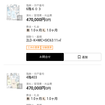
6階
６０３
470,000円
0円
1.0ヶ月
1.0ヶ月
2LD･K+WIC+SIC
63.11㎡
三井の賃貸
分譲賃貸
追加
お問合せ
4階
403
470,000円
0円
1.0ヶ月
1.0ヶ月