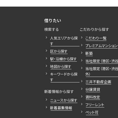
借りたい
検索する
こだわりから探す
人気エリアから探
こだわり一覧
す
プレミアムマンション
区から探す
新築
駅・沿線から探す
当社限定（港区・渋谷
地図から探す
当社限定（港区・渋
キーワードから探
外）
す
三井不動産企画
分譲賃貸
新着情報から探す
賃料改定
ニュースから探す
フリーレント
新着募集情報
ペット可