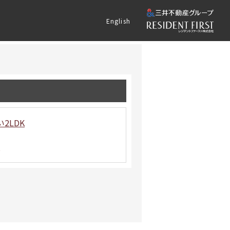
English
2LDK