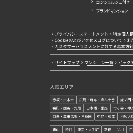
コンシェルジュ付き
ブランドマンション
プライバシーステートメント
特定個人
Cookieおよびアクセスログについて
利
カスタマーハラスメントに対する基本方
サイトマップ
マンション一覧
ピック
人気エリア
赤坂・六本木
広尾・麻布・麻布十番
虎ノ門
番町・四谷・九段
日本橋・銀座
市ヶ谷・神
目白・高田馬場・早稲田
中野・荻窪
池尻大
青山
渋谷
東京・大手町
新宿
品川
目