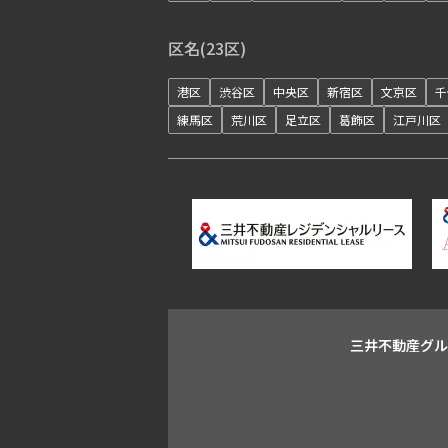
区名(23区)
港区
渋谷区
中央区
新宿区
文京区
千
練馬区
荒川区
足立区
葛飾区
江戸川区
三井不動産グ