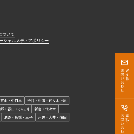
について
ーシャルメディアポリシー
お問い合わせ
Webで
開閉
代官山・中目黒
渋谷・松濤・代々木上原
本郷・春日・小石川
新宿・代々木
お問い合わせ
電話で
池袋・板橋・王子
戸越・大井・蒲田