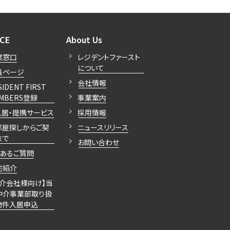
開閉
開閉
ICE
About Us
業窓口
レジデントファースト
について
員ページ
会社情報
SIDENT FIRST
MBERS登録
事業案内
入居・提携サービス
採用情報
部屋探しからご契
ニュースリリース
まで
お問い合わせ
くあるご質問
宅紹介
仲介会社様向け】当
仲介事業部取り扱
物件入居申込