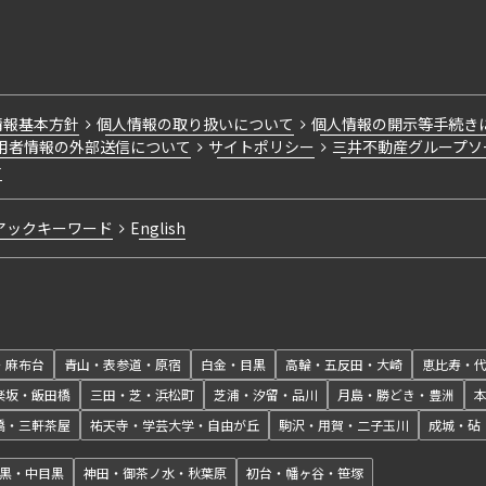
情報基本方針
個人情報の取り扱いについて
個人情報の開示等手続き
用者情報の外部送信について
サイトポリシー
三井不動産グループソ
針
アックキーワード
English
・麻布台
青山・表参道・原宿
白金・目黒
高輪・五反田・大崎
恵比寿・
楽坂・飯田橋
三田・芝・浜松町
芝浦・汐留・品川
月島・勝どき・豊洲
橋・三軒茶屋
祐天寺・学芸大学・自由が丘
駒沢・用賀・二子玉川
成城・砧
黒・中目黒
神田・御茶ノ水・秋葉原
初台・幡ヶ谷・笹塚