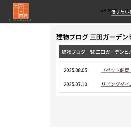
「三井の賃貸」レジデ
借りたい
建物ブログ 三田ガーデン
About Us
借りたい
貸したい
資産活用
RESIDENT
SERVICE
FIRST CHANNEL
建物ブログ一覧 三田ガーデンヒ
私たちレジデントファーストの思いや
厳選した都心の上質な賃貸マンションを数多
賃貸運営をお考えのオーナー様に
分譲マンションのご購入、売却の
レジデントファーストが提供する
ご提供するサービスをご紹介します
くご提案します
最適なプランをご提案します
ご相談も承ります
各種サービスをご紹介します
新しい住まいと暮らしの探しに関わる
2025.08.05
〈ペット飼育
様々な情報を発信します
2025.07.10
リビングダイ