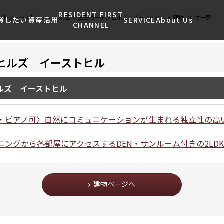
RESIDENT FIRST
ントファーストトップ
港区
三田ガーデンヒルズ イーストヒル
建物ブログ一覧
貸したい
資産活用
SERVICE
About Us
CHANNEL
ヒルズ イーストヒル
検索する
こだわりから探す
レジデントファーストについて
賃貸運営
販売マンション
NEWS
営業窓口
ルズ イーストヒル
会社情報
お問い合わせ
お問い合わせ
マンションレポート
会員ページ
人気エリアから探す
こだわり一覧
事業案内
商店街のある暮らし
RESIDENT FIRST
区から探す
プレミアムマンション
・ピアノ可〉自然にコミュニケーションが生まれる独立性の高い
MEMBERS登録
採用情報
住まいのコラム
駅・沿線から探す
新築
ご入居・提携サービス
ニングから各部屋にアクセスするDEN・サンルーム付きの2LDK
ニュースリリース
RESIDENT FIRST
地図から探す
当社限定(港区・渋谷区)
MEMBERS登録
お部屋探しからご契約まで
お問い合わせ
キーワードから探す
当社限定(港区・渋谷区以外)
よくあるご質問
建物ページへ
三井不動産企画
社宅紹介
新着情報から探す
分譲賃貸
【仲介会社様向け】当社仲介
ニュースから探す
賃料改定
事業部取り扱い物件入居申