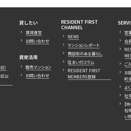
込
新着募集情報
フリーレント
ペット可
開閉
開閉
RESIDENT FIRST
貸したい
SERV
開閉
CHANNEL
コンシェルジュ付き
賃貸運営
営
NEWS
お問い合わせ
会
ブランドマンション
マンションレポート
RE
商店街のある暮らし
開閉
ME
資産活用
住まいのコラム
ご
販売マンション
区）
RESIDENT FIRST
お
お問い合わせ
谷区以
MEMBERS登録
約
よ
社
【
社
い