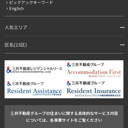
ピックアックキーワード
フリーレント
English
ペット可
コンシェルジュ付き
人気エリア
開閉
ブランドマンション
赤坂・六本木
広尾・麻布・麻布十番
虎ノ門・麻布台
区名(23区)
開閉
青山・表参道・原宿
白金・目黒
高輪・五反田・大崎
恵比寿・代官山・中目黒
渋谷・松濤・代々木上原
番町・四谷・九段
港区
渋谷区
中央区
新宿区
文京区
千代田区
目黒区
日本橋・銀座
市ヶ谷・神楽坂・飯田橋
三田・芝・浜松町
品川区
世田谷区
大田区
江東区
台東区
墨田区
中野区
芝浦・汐留・品川
月島・勝どき・豊洲
本郷・春日・小石川
豊島区
杉並区
板橋区
北区
練馬区
荒川区
足立区
新宿・代々木
目白・高田馬場・早稲田
中野・荻窪
葛飾区
江戸川区
池尻大橋・三軒茶屋
祐天寺・学芸大学・自由が丘
駒沢・用賀・二子玉川
成城・砧
池袋・板橋・王子
戸越・大井・蒲田
三井不動産グループの住まいに関する具体的なサービス内容
青山
渋谷
東京・大手町
新宿
品川
目黒・中目黒
については、各事業サイトをご覧ください
神田・御茶ノ水・秋葉原
初台・幡ヶ谷・笹塚