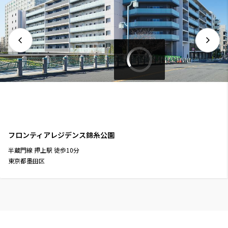
フロンティアレジデンス錦糸公園
半蔵門線
押上駅
徒歩
10
分
東京都墨田区