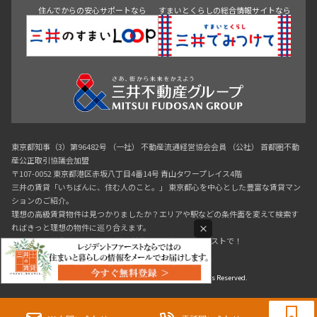
住んでからの安心サポートなら
すまいとくらしの総合情報サイトなら
東京都知事（3）第96482号 （一社） 不動産流通経営協会会員 （公社） 首都圏不動
産公正取引協議会加盟
〒107-0052 東京都港区赤坂八丁目4番14号 青山タワープレイス4階
三井の賃貸「いちばんに、住む人のこと。」 東京都心を中心とした豊富な賃貸マン
ションのご紹介。
理想の高級賃貸物件は見つかりましたか？エリアや駅などの条件面を変えて検索す
×
ればきっと理想の物件に巡り合えます。
都心の高級賃貸物件探しは[三井の賃貸]レジデントファーストで！
Copyright © RESIDENT FIRST Co.,Ltd. All Rights Reserved.
0120-321-719
9:30~18:00（水曜定休）