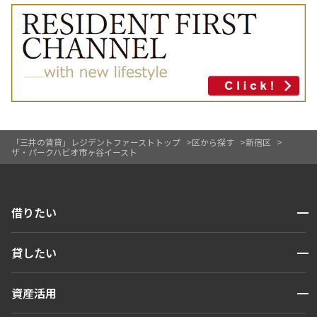
「三井の賃貸」レジデントファーストトップ
区から探す
新宿区
ザ・パークハビオ市ヶ谷イースト
開閉
借りたい
検索する
開閉
貸したい
人気エリアから探す
賃貸運営
区から探す
開閉
資産活用
お問い合わせ
駅・沿線から探す