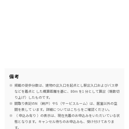
備考
掲載の徒歩分数は、建物の出入口を起点とし駅出入口およびバス停
などを着点と した概算距離を基に、80m を1 分として算出（端数切
り上げ）したものです。
間取り表記のN （納戸）やS （サービスルーム）は、居室以外の空
間を表して います。詳細については
こちら
をご確認ください。
（ 申込み有り ）の表示は、現在先着のお申込みをいただいている状
態となります。キャンセル待ちのお申込みも、受け付けておりま
す。