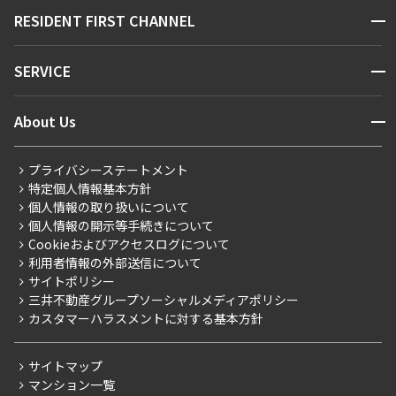
販売マンション
地図から探す
開閉
RESIDENT FIRST CHANNEL
お問い合わせ
キーワードから探す
NEWS
開閉
SERVICE
新着情報から探す
マンションレポート
ニュースから探す
営業窓口
商店街のある暮らし
開閉
About Us
新着募集情報
会員ページ
住まいのコラム
レジデントファーストについて
RESIDENT FIRST MEMBERS登録
RESIDENT FIRST MEMBERS登録
こだわりから探す
プライバシーステートメント
会社情報
ご入居・提携サービス
特定個人情報基本方針
こだわり一覧
事業案内
個人情報の取り扱いについて
お部屋探しからご契約まで
プレミアムマンション
個人情報の開示等手続きについて
採用情報
よくあるご質問
Cookieおよびアクセスログについて
新築
ニュースリリース
社宅紹介
利用者情報の外部送信について
当社限定（港区・渋谷区）
サイトポリシー
お問い合わせ
【仲介会社様向け】当社仲介事業部取り扱い物件入居申込
三井不動産グループソーシャルメディアポリシー
当社限定（港区・渋谷区以外）
カスタマーハラスメントに対する基本方針
三井不動産企画
分譲賃貸
サイトマップ
賃料改定
マンション一覧