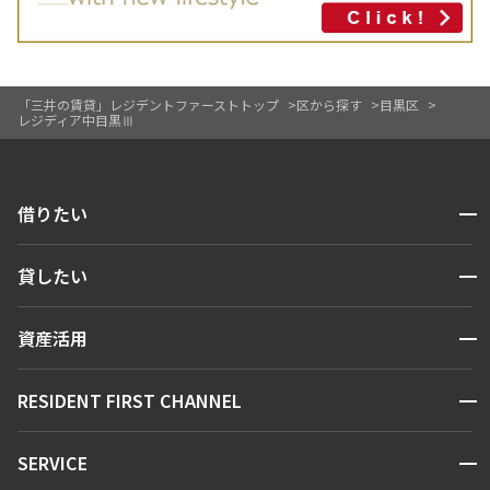
「三井の賃貸」レジデントファーストトップ
区から探す
目黒区
レジディア中目黒Ⅲ
開閉
借りたい
検索する
開閉
貸したい
人気エリアから探す
賃貸運営
区から探す
開閉
資産活用
お問い合わせ
駅・沿線から探す
販売マンション
地図から探す
開閉
RESIDENT FIRST CHANNEL
お問い合わせ
キーワードから探す
NEWS
開閉
SERVICE
新着情報から探す
マンションレポート