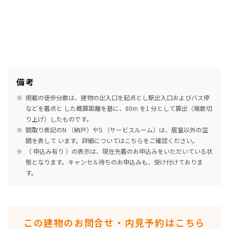
備考
掲載の徒歩分数は、建物の出入口を起点とし駅出入口およびバス停
などを着点と した概算距離を基に、80m を1 分として算出（端数切
り上げ）したものです。
間取り表記のN （納戸）やS （サービスルーム）は、居室以外の空
間を表して います。詳細については
こちら
をご確認ください。
（ 申込み有り ）の表示は、現在先着のお申込みをいただいている状
態となります。キャンセル待ちのお申込みも、受け付けておりま
す。
この建物のお問合せ・内見予約はこちら