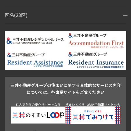
赤坂・六本木
広尾・麻布・麻布十番
虎ノ門・麻布台
区名(23区)
開閉
青山・表参道・原宿
白金・目黒
高輪・五反田・大崎
恵比寿・代官山・中目黒
渋谷・松濤・代々木上原
番町・四谷・九段
港区
渋谷区
中央区
新宿区
文京区
千代田区
目黒区
日本橋・銀座
市ヶ谷・神楽坂・飯田橋
三田・芝・浜松町
品川区
世田谷区
大田区
江東区
台東区
墨田区
中野区
芝浦・汐留・品川
月島・勝どき・豊洲
本郷・春日・小石川
豊島区
杉並区
板橋区
北区
練馬区
荒川区
足立区
新宿・代々木
目白・高田馬場・早稲田
中野・荻窪
葛飾区
江戸川区
池尻大橋・三軒茶屋
祐天寺・学芸大学・自由が丘
駒沢・用賀・二子玉川
成城・砧
池袋・板橋・王子
戸越・大井・蒲田
三井不動産グループの住まいに関する具体的なサービス内容
青山
渋谷
東京・大手町
新宿
品川
目黒・中目黒
については、各事業サイトをご覧ください
神田・御茶ノ水・秋葉原
初台・幡ヶ谷・笹塚
住んでからの安心サポートなら
すまいとくらしの総合情報サイトなら