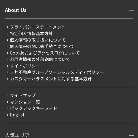
ニュースから探す
営業窓口
商店街のある暮らし
開閉
About Us
新着募集情報
会員ページ
住まいのコラム
レジデントファーストについて
RESIDENT FIRST MEMBERS登録
RESIDENT FIRST MEMBERS登録
こだわりから探す
プライバシーステートメント
会社情報
ご入居・提携サービス
特定個人情報基本方針
こだわり一覧
事業案内
個人情報の取り扱いについて
お部屋探しからご契約まで
プレミアムマンション
個人情報の開示等手続きについて
採用情報
よくあるご質問
Cookieおよびアクセスログについて
新築
ニュースリリース
社宅紹介
利用者情報の外部送信について
当社限定（港区・渋谷区）
サイトポリシー
お問い合わせ
【仲介会社様向け】当社仲介事業部取り扱い物件入居申込
三井不動産グループソーシャルメディアポリシー
当社限定（港区・渋谷区以外）
カスタマーハラスメントに対する基本方針
三井不動産企画
分譲賃貸
サイトマップ
賃料改定
マンション一覧
ピックアックキーワード
フリーレント
English
ペット可
コンシェルジュ付き
人気エリア
開閉
ブランドマンション