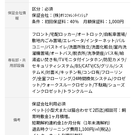
区分：必須
保証会社情
保証会社：(株)ｵﾘｺﾌｫﾚﾝﾄｲﾝｼｭｱ
報
条件：初回保証料：40％ 月額保証料：1,000円
フロント/宅配ロッカー/オートロック/自転車置場/
敷地内ごみ置場/エレベータ/インターネット/バル
コニー/バストイレ/洗面所独立/洗面化粧台/室内洗
濯機置場/オートバス/脱衣所/洗浄便座/バス有/給
湯追い焚き有/TVモニタ付インタホン/防犯カメラ/
専有部・共
用部設備
セキュリティシステム/BS/CATV/CS/グリル/シス
テムＫ/対面Ｋ/キッチン有/コンロ有/フローリン
グ/全室フローリング/24時間換気システム/クロゼ
ット/ウォークスルークロゼット/下駄箱/シューズ
インクロゼット/トランクルーム
保証会社利用必須
ペット(小型犬または猫合わせて2匹迄)相談可：飼
育時敷金1ヶ月積増。
備考
短期解約違約金1か月分有（1年未満解約）
退去時クリーニング費用1,100円/㎡(税込)