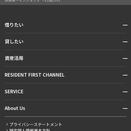
開閉
借りたい
検索する
開閉
貸したい
人気エリアから探す
賃貸運営
区から探す
開閉
資産活用
お問い合わせ
駅・沿線から探す
販売マンション
地図から探す
開閉
RESIDENT FIRST CHANNEL
お問い合わせ
キーワードから探す
NEWS
開閉
SERVICE
新着情報から探す
マンションレポート
ニュースから探す
営業窓口
商店街のある暮らし
開閉
About Us
新着募集情報
会員ページ
住まいのコラム
レジデントファーストについて
RESIDENT FIRST MEMBERS登録
RESIDENT FIRST MEMBERS登録
こだわりから探す
プライバシーステートメント
会社情報
ご入居・提携サービス
特定個人情報基本方針