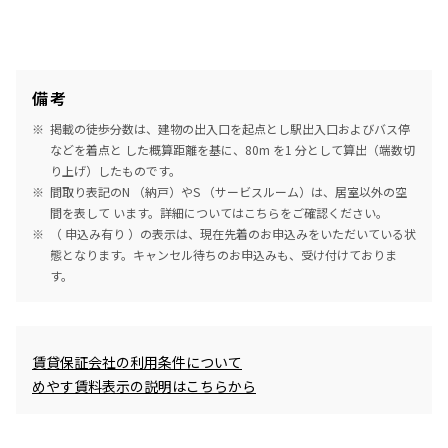
備考
掲載の徒歩分数は、建物の出入口を起点とし駅出入口およびバス停
などを着点と した概算距離を基に、80m を1 分として算出（端数切
り上げ）したものです。
間取り表記のN （納戸）やS （サービスルーム）は、居室以外の空
間を表して います。詳細については
こちら
をご確認ください。
（ 申込み有り ）の表示は、現在先着のお申込みをいただいている状
態となります。キャンセル待ちのお申込みも、受け付けておりま
す。
めやす賃料表示
賃貸保証会社の利用条件について
めやす賃料表示の説明はこちらから