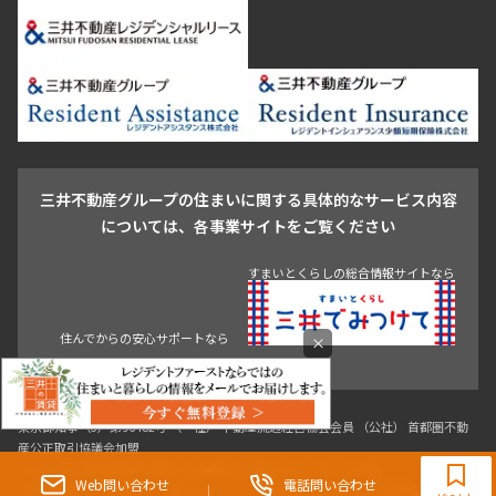
日本橋・銀座
市ヶ谷・神楽坂・飯田橋
三田・芝・浜松町
品川区
世田谷区
大田区
江東区
台東区
墨田区
中野区
芝浦・汐留・品川
月島・勝どき・豊洲
本郷・春日・小石川
豊島区
杉並区
板橋区
北区
練馬区
荒川区
足立区
新宿・代々木
目白・高田馬場・早稲田
中野・荻窪
葛飾区
江戸川区
池尻大橋・三軒茶屋
祐天寺・学芸大学・自由が丘
駒沢・用賀・二子玉川
成城・砧
池袋・板橋・王子
戸越・大井・蒲田
三井不動産グループの住まいに関する具体的なサービス内容
青山
渋谷
東京・大手町
新宿
品川
目黒・中目黒
については、各事業サイトをご覧ください
神田・御茶ノ水・秋葉原
初台・幡ヶ谷・笹塚
住んでからの安心サポートなら
すまいとくらしの総合情報サイトなら
×
東京都知事（3）第96482号 （一社） 不動産流通経営協会会員 （公社） 首都圏不動
0120-321-983
産公正取引協議会加盟
〒107-0052 東京都港区赤坂八丁目4番14号 青山タワープレイス4階
9:30~18:00（水曜定休）
Web問い合わせ
電話問い合わせ
三井の賃貸「いちばんに、住む人のこと。」 東京都心を中心とした豊富な賃貸マン