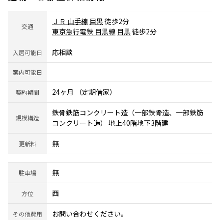
ＪＲ 山手線
目黒
徒歩2分
交通
東京急行電鉄 目黒線
目黒
徒歩2分
応相談
入居可能日
案内可能日
24ヶ月 （定期借家）
契約期間
鉄骨鉄筋コンクリート造（一部鉄骨造、一部鉄筋
規模構造
コンクリート造） 地上40階地下3階建
無
更新料
無
駐車場
西
方位
お問い合わせください。
その他費用