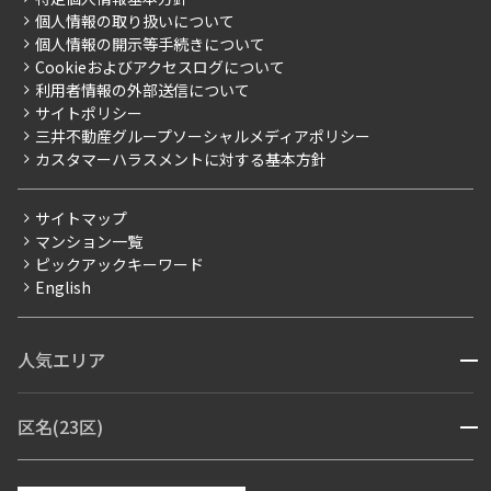
こだわり一覧
事業案内
個人情報の取り扱いについて
お部屋探しからご契約まで
プレミアムマンション
個人情報の開示等手続きについて
採用情報
よくあるご質問
Cookieおよびアクセスログについて
新築
ニュースリリース
社宅紹介
利用者情報の外部送信について
当社限定（港区・渋谷区）
サイトポリシー
お問い合わせ
【仲介会社様向け】当社仲介事業部取り扱い物件入居申込
三井不動産グループソーシャルメディアポリシー
当社限定（港区・渋谷区以外）
カスタマーハラスメントに対する基本方針
三井不動産企画
分譲賃貸
サイトマップ
賃料改定
マンション一覧
ピックアックキーワード
フリーレント
English
ペット可
コンシェルジュ付き
人気エリア
開閉
ブランドマンション
赤坂・六本木
広尾・麻布・麻布十番
虎ノ門・麻布台
区名(23区)
開閉
青山・表参道・原宿
白金・目黒
高輪・五反田・大崎
恵比寿・代官山・中目黒
渋谷・松濤・代々木上原
番町・四谷・九段
港区
渋谷区
中央区
新宿区
文京区
千代田区
目黒区