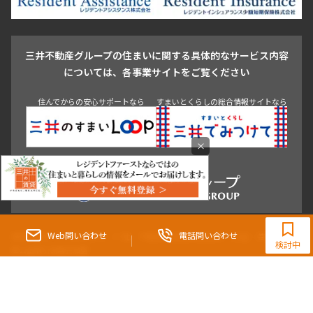
駒沢・用賀・二子玉川
成城・砧
池袋・板橋・王子
戸越・大井・蒲田
三井不動産グループの住まいに関する具体的なサービス内容
青山
渋谷
東京・大手町
新宿
品川
目黒・中目黒
については、各事業サイトをご覧ください
神田・御茶ノ水・秋葉原
初台・幡ヶ谷・笹塚
住んでからの安心サポートなら
すまいとくらしの総合情報サイトなら
×
0120-321-364
9:30~18:00（水曜定休）
Web問い合わせ
電話問い合わせ
東京都知事（3）第96482号 （一社） 不動産流通経営協会会員 （公社） 首都圏不動
検討中
産公正取引協議会加盟
〒107-0052 東京都港区赤坂八丁目4番14号 青山タワープレイス4階
三井の賃貸「いちばんに、住む人のこと。」 東京都心を中心とした豊富な賃貸マン
ションのご紹介。
理想の高級賃貸物件は見つかりましたか？エリアや駅などの条件面を変えて検索す