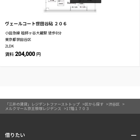
ヴェールコート世田谷砧
２０６
小田急線
祖師ヶ谷大蔵駅
徒歩
8
分
東京都世田谷区
2LDK
204,000
賃料
円
「三井の賃貸」レジデントファーストトップ
区から探す
渋谷区
メルクマール京王笹塚レジデンス
17階１７０３
開閉
借りたい