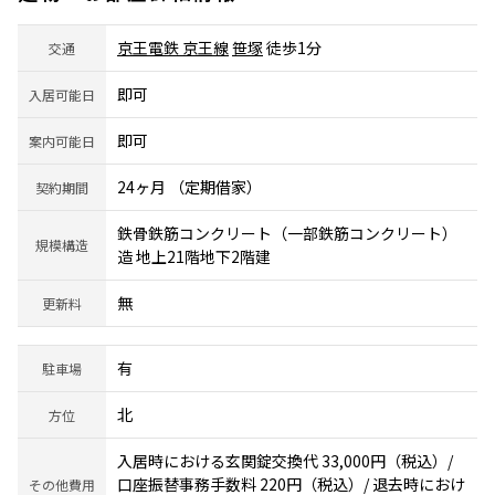
京王電鉄 京王線
笹塚
徒歩1分
交通
即可
入居可能日
即可
案内可能日
24ヶ月 （定期借家）
契約期間
鉄骨鉄筋コンクリート（一部鉄筋コンクリート）
規模構造
造 地上21階地下2階建
無
更新料
有
駐車場
北
方位
入居時における玄関錠交換代 33,000円（税込）/
口座振替事務手数料 220円（税込）/ 退去時におけ
その他費用