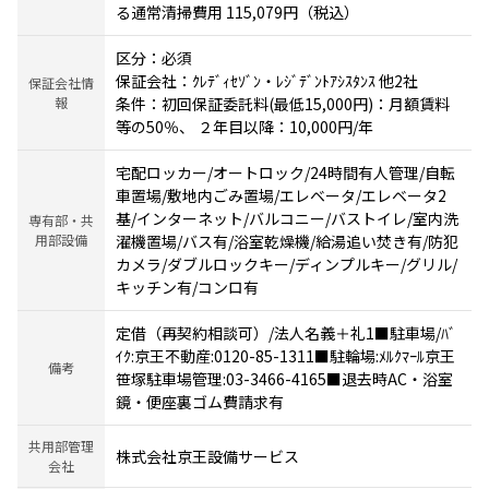
る通常清掃費用 115,079円（税込）
区分：必須
保証会社：ｸﾚﾃﾞｨｾｿﾞﾝ・ﾚｼﾞﾃﾞﾝﾄｱｼｽﾀﾝｽ 他2社
保証会社情
報
条件：初回保証委託料(最低15,000円)：月額賃料
等の50％、 ２年目以降：10,000円/年
宅配ロッカー/オートロック/24時間有人管理/自転
車置場/敷地内ごみ置場/エレベータ/エレベータ2
基/インターネット/バルコニー/バストイレ/室内洗
専有部・共
用部設備
濯機置場/バス有/浴室乾燥機/給湯追い焚き有/防犯
カメラ/ダブルロックキー/ディンプルキー/グリル/
キッチン有/コンロ有
定借（再契約相談可）/法人名義＋礼1■駐車場/ﾊﾞ
ｲｸ:京王不動産:0120-85-1311■駐輪場:ﾒﾙｸﾏｰﾙ京王
備考
笹塚駐車場管理:03-3466-4165■退去時AC・浴室
鏡・便座裏ゴム費請求有
共用部管理
株式会社京王設備サービス
会社