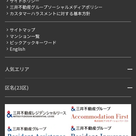
サイトポリシー
お問い合わせ
【仲介会社様向け】当社仲介事業部取り扱い物件入居申込
三井不動産グループソーシャルメディアポリシー
当社限定（港区・渋谷区以外）
カスタマーハラスメントに対する基本方針
三井不動産企画
分譲賃貸
サイトマップ
賃料改定
マンション一覧
ピックアックキーワード
フリーレント
English
ペット可
コンシェルジュ付き
人気エリア
開閉
ブランドマンション
赤坂・六本木
広尾・麻布・麻布十番
虎ノ門・麻布台
区名(23区)
開閉
青山・表参道・原宿
白金・目黒
高輪・五反田・大崎
恵比寿・代官山・中目黒
渋谷・松濤・代々木上原
番町・四谷・九段
港区
渋谷区
中央区
新宿区
文京区
千代田区
目黒区
日本橋・銀座
市ヶ谷・神楽坂・飯田橋
三田・芝・浜松町
品川区
世田谷区
大田区
江東区
台東区
墨田区
中野区
芝浦・汐留・品川
月島・勝どき・豊洲
本郷・春日・小石川
豊島区
杉並区
板橋区
北区
練馬区
荒川区
足立区
新宿・代々木
目白・高田馬場・早稲田
中野・荻窪
葛飾区
江戸川区
池尻大橋・三軒茶屋
祐天寺・学芸大学・自由が丘