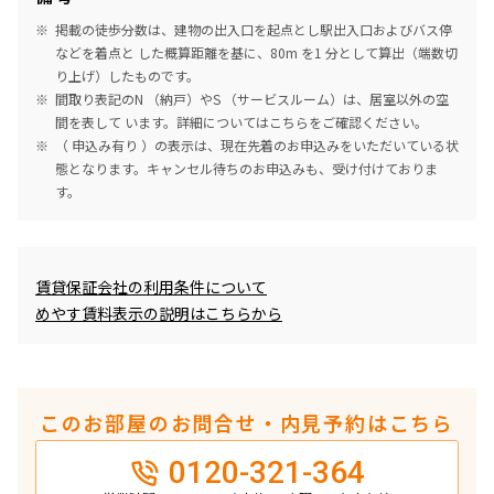
掲載の徒歩分数は、建物の出入口を起点とし駅出入口およびバス停
などを着点と した概算距離を基に、80m を1 分として算出（端数切
り上げ）したものです。
間取り表記のN （納戸）やS （サービスルーム）は、居室以外の空
間を表して います。詳細については
こちら
をご確認ください。
（ 申込み有り ）の表示は、現在先着のお申込みをいただいている状
態となります。キャンセル待ちのお申込みも、受け付けておりま
す。
めやす賃料表示
賃貸保証会社の利用条件について
めやす賃料表示の説明はこちらから
このお部屋のお問合せ・内見予約はこちら
0120-321-364