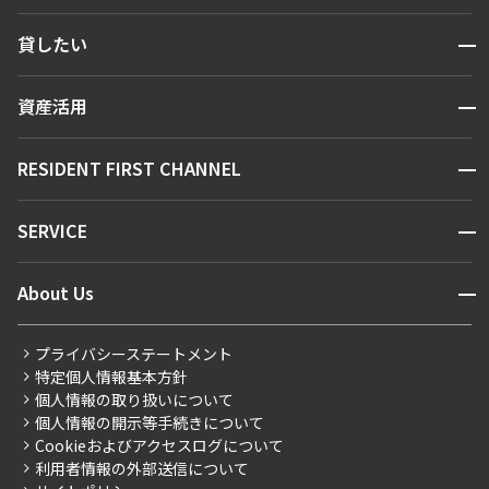
検索する
開閉
貸したい
人気エリアから探す
賃貸運営
区から探す
開閉
資産活用
お問い合わせ
駅・沿線から探す
販売マンション
地図から探す
開閉
RESIDENT FIRST CHANNEL
お問い合わせ
キーワードから探す
NEWS
開閉
SERVICE
新着情報から探す
マンションレポート
ニュースから探す
営業窓口
商店街のある暮らし
開閉
About Us
新着募集情報
会員ページ
住まいのコラム
レジデントファーストについて
RESIDENT FIRST MEMBERS登録
RESIDENT FIRST MEMBERS登録
こだわりから探す
プライバシーステートメント
会社情報
ご入居・提携サービス
特定個人情報基本方針
こだわり一覧
事業案内
個人情報の取り扱いについて
お部屋探しからご契約まで
プレミアムマンション
個人情報の開示等手続きについて
採用情報
よくあるご質問
Cookieおよびアクセスログについて
新築
ニュースリリース
社宅紹介
利用者情報の外部送信について
当社限定（港区・渋谷区）