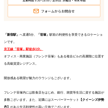
営業時間 9:30~18:00 / 定休日: 水曜日・年末年始
フォームから
お問合せ
「新宿駅」
へ直通5分、
「笹塚」
駅前の利便性を享受できるロケーショ
ンです。
京王線「笹塚」駅徒歩1分。
オフィス・商業施設（フレンテ笹塚）もある複合ビルの高層階に位置す
る高級賃貸レジデンス。
開放感ある眺望が魅力のラウンジもございます。
フレンテ笹塚内には飲食店をはじめ、銀行、雑貨等生活に資する施設が
多数ございます。また、近隣にはスーパーマーケット
【クイーンズ伊勢
丹】
があり生活利便性が高い立地でございます。