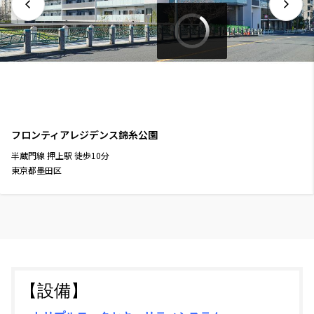
フロンティアレジデンス錦糸公園
半蔵門線
押上駅
徒歩
10
分
東京都墨田区
【設備】