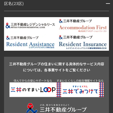
区名(23区)
開閉
青山・表参道・原宿
白金・目黒
高輪・五反田・大崎
恵比寿・代官山・中目黒
渋谷・松濤・代々木上原
番町・四谷・九段
港区
渋谷区
中央区
新宿区
文京区
千代田区
目黒区
日本橋・銀座
市ヶ谷・神楽坂・飯田橋
三田・芝・浜松町
品川区
世田谷区
大田区
江東区
台東区
墨田区
中野区
芝浦・汐留・品川
月島・勝どき・豊洲
本郷・春日・小石川
豊島区
杉並区
板橋区
北区
練馬区
荒川区
足立区
新宿・代々木
目白・高田馬場・早稲田
中野・荻窪
葛飾区
江戸川区
池尻大橋・三軒茶屋
祐天寺・学芸大学・自由が丘
駒沢・用賀・二子玉川
成城・砧
池袋・板橋・王子
戸越・大井・蒲田
三井不動産グループの住まいに関する具体的なサービス内容
青山
渋谷
東京・大手町
新宿
品川
目黒・中目黒
については、各事業サイトをご覧ください
神田・御茶ノ水・秋葉原
初台・幡ヶ谷・笹塚
住んでからの安心サポートなら
すまいとくらしの総合情報サイトなら