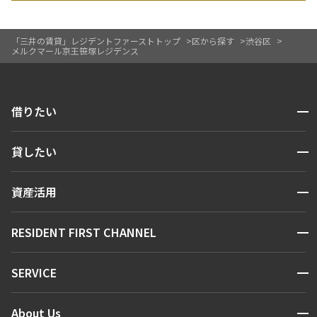
「三井の賃貸」レジデントファーストトップ
区から探す
渋谷区
メルクマール京王笹塚レジデンス
開閉
借りたい
検索する
開閉
貸したい
人気エリアから探す
賃貸運営
区から探す
開閉
資産活用
お問い合わせ
駅・沿線から探す
販売マンション
地図から探す
開閉
RESIDENT FIRST CHANNEL
お問い合わせ
キーワードから探す
NEWS
開閉
SERVICE
新着情報から探す
マンションレポート
ニュースから探す
営業窓口
商店街のある暮らし
開閉
About Us