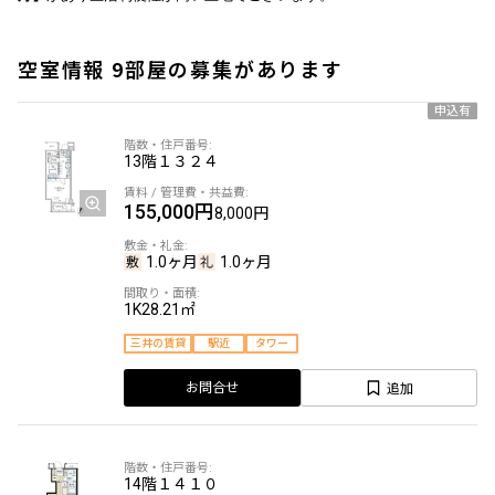
空室情報 9部屋の募集があります
申込有
13階
１３２４
155,000円
8,000円
1.0ヶ月
1.0ヶ月
1K
28.21㎡
三井の賃貸
駅近
タワー
追加
お問合せ
14階
１４１０