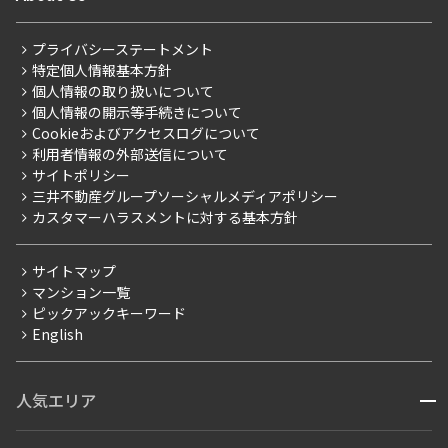
新着募集情報
会員ページ
住まいのコラム
レジデントファーストについて
RESIDENT FIRST MEMBERS登録
RESIDENT FIRST MEMBERS登録
こだわりから探す
プライバシーステートメント
会社情報
ご入居・提携サービス
特定個人情報基本方針
こだわり一覧
事業案内
個人情報の取り扱いについて
お部屋探しからご契約まで
プレミアムマンション
個人情報の開示等手続きについて
採用情報
よくあるご質問
Cookieおよびアクセスログについて
新築
ニュースリリース
社宅紹介
利用者情報の外部送信について
当社限定（港区・渋谷区）
サイトポリシー
お問い合わせ
【仲介会社様向け】当社仲介事業部取り扱い物件入居申込
三井不動産グループソーシャルメディアポリシー
当社限定（港区・渋谷区以外）
カスタマーハラスメントに対する基本方針
三井不動産企画
分譲賃貸
サイトマップ
賃料改定
マンション一覧
ピックアックキーワード
フリーレント
English
ペット可
コンシェルジュ付き
人気エリア
開閉
ブランドマンション
赤坂・六本木
広尾・麻布・麻布十番
虎ノ門・麻布台