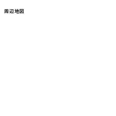
283,000円
15,000円
周辺地図
1.0ヶ月
1.0ヶ月
1LDK+WIC
45.71㎡
三井の賃貸
駅近
タワー
追加
お問合せ
17階
１７０２
293,000円
15,000円
1.0ヶ月
1.0ヶ月
1LDK
47.63㎡
三井の賃貸
駅近
タワー