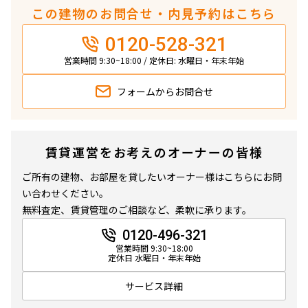
この建物のお問合せ・内見予約はこちら
1.0ヶ月
1.0ヶ月
0120-528-321
2LDK+N
61.54㎡
営業時間 9:30~18:00 / 定休日: 水曜日・年末年始
三井の賃貸
駅近
タワー
フォームから
お問合せ
追加
お問合せ
申込有
賃貸運営をお考えのオーナーの皆様
20階
２０１１
ご所有の建物、お部屋を貸したいオーナー様はこちらにお問
い合わせください。
580,000円
25,000円
無料査定、賃貸管理のご相談など、柔軟に承ります。
1.0ヶ月
1.0ヶ月
0120-496-321
営業時間 9:30~18:00
定休日 水曜日・年末年始
3LDK+SIC
82.39㎡
三井の賃貸
駅近
タワー
サービス詳細
追加
お問合せ