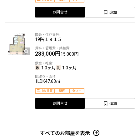
追加
お問合せ
19階
１９１５
283,000円
15,000円
1.0ヶ月
1.0ヶ月
1LDK
47.63㎡
三井の賃貸
駅近
タワー
追加
お問合せ
20階
２０１０
すべてのお部屋を表示