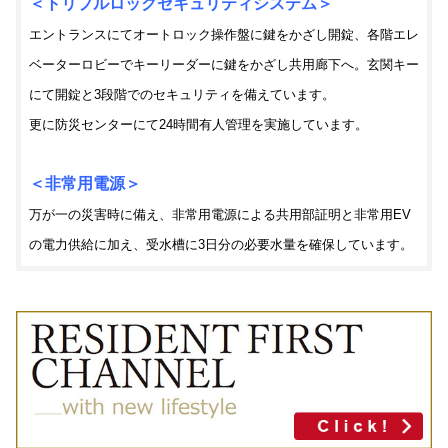
＜トリプルロックセキュリティシステム＞
エントランスにてオートロック操作盤に鍵をかざし開錠、各階エレ
ベーターロビーでキーリーダーに鍵をかざし共用廊下へ。玄関キー
にて開錠と3段階でのセキュリティを備えています。
更に防災センターにて24時間有人管理を実施しています。
＜非常用電源＞
万が一の災害時に備え、非常用電源による共用部証明と非常用EV
の電力供給に加え、受水槽に3日分の必要水量を確保しています。