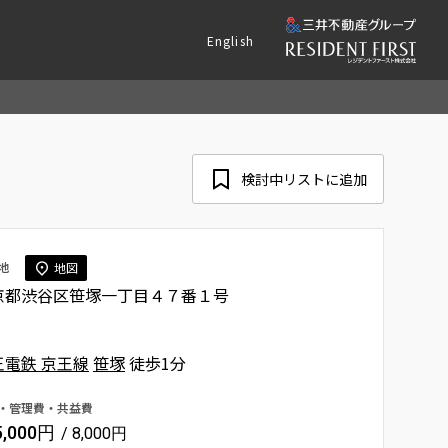
English
検討中リストに追加
地
地図
京都渋谷区笹塚一丁目４７番１号
王電鉄 京王線
笹塚
徒歩1分
・管理費・共益費
5,000円
/ 8,000円