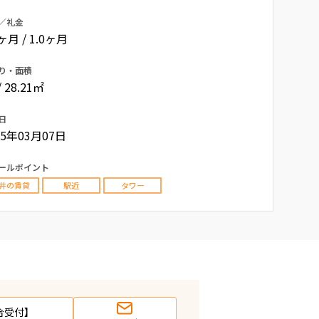
／礼金
0ヶ月 / 1.0ヶ月
り・面積
/ 28.21㎡
日
15年03月07日
ールポイント
井の賃貸
駅近
タワー
合受付】