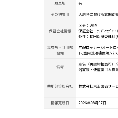
駐車場
有
その他費用
入居時における玄関錠交換
区分：必須
保証会社情報
保証会社：ｸﾚﾃﾞｨｾｿﾞﾝ・ﾚｼ
条件：初回保証委託料(最低
専有部・共用部
宅配ロッカー/オートロ
設備
レ/室内洗濯機置場/バ
定借（再契約相談可）/法人名
備考
浴室鏡・便座裏ゴム費
共用部管理会社
株式会社京王設備サー
情報更新日
2026年08月07日