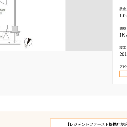
込
新着募集情報
敷金
フリーレント
1.
ペット可
間取
コンシェルジュ付き
1K 
ブランドマンション
竣工
20
アピ
三
【レジデントファースト提携店総