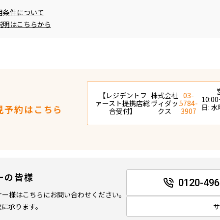
用条件について
説明はこちらから
【レジデントフ
株式会社
03-
10:00
ァースト提携店総
ヴィダッ
5784-
日: 
見予約はこちら
合受付】
クス
3907
ーの皆様
0120-496
ナー様はこちらにお問い合わせください。
軟に承ります。