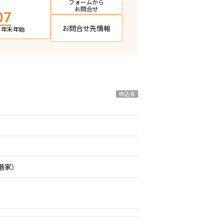
フォームから
お問合せ
07
お問合せ先情報
日・年末年始
申込有
期借家）