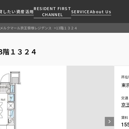
RESIDENT FIRST
貸したい
資産活用
SERVICE
About Us
CHANNEL
メルクマール京王笹塚レジデンス
13階１３２４
検索する
こだわりから探す
レジデントファーストについて
賃貸運営
販売マンション
NEWS
営業窓口
3階１３２４
会社情報
お問い合わせ
お問い合わせ
マンションレポート
会員ページ
人気エリアから探す
こだわり一覧
事業案内
商店街のある暮らし
RESIDENT FIRST
区から探す
プレミアムマンション
MEMBERS登録
採用情報
住まいのコラム
駅・沿線から探す
新築
所在
ご入居・提携サービス
東
ニュースリリース
RESIDENT FIRST
地図から探す
当社限定(港区・渋谷区)
MEMBERS登録
お部屋探しからご契約まで
お問い合わせ
キーワードから探す
当社限定(港区・渋谷区以外)
交通
よくあるご質問
京
三井不動産企画
社宅紹介
新着情報から探す
分譲賃貸
賃料
【仲介会社様向け】当社仲介
15
ニュースから探す
賃料改定
事業部取り扱い物件入居申