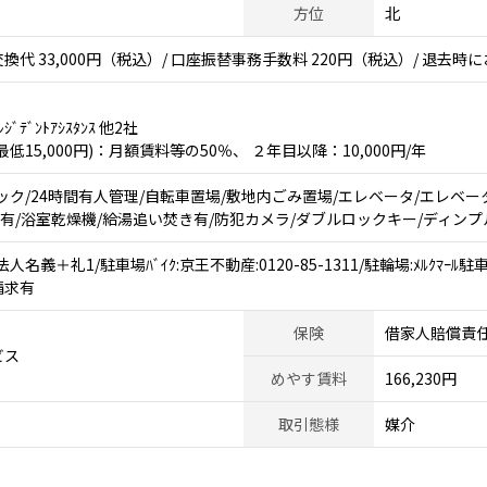
方位
北
代 33,000円（税込）/ 口座振替事務手数料 220円（税込）/ 退去時に
ﾞﾃﾞﾝﾄｱｼｽﾀﾝｽ 他2社
15,000円)：月額賃料等の50％、 ２年目以降：10,000円/年
ック/24時間有人管理/自転車置場/敷地内ごみ置場/エレベータ/エレベー
ス有/浴室乾燥機/給湯追い焚き有/防犯カメラ/ダブルロックキー/ディンプ
義＋礼1/駐車場ﾊﾞｲｸ:京王不動産:0120-85-1311/駐輪場:ﾒﾙｸﾏｰﾙ駐車
請求有
保険
借家人賠償責
ビス
めやす賃料
166,230円
取引態様
媒介