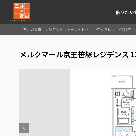
借りたい
「三井の賃貸」レジデントファーストトップ
区から探す
渋谷区
About Us
借りたい
貸したい
資産活用
RESIDENT
SERVICE
メルクマール京王笹塚レジデンス 1
FIRST CHANNEL
私たちレジデントファーストの思いや
厳選した都心の上質な賃貸マンションを数多
賃貸運営をお考えのオーナー様に
分譲マンションのご購入、売却の
レジデントファーストが提供する
ご提供するサービスをご紹介します
くご提案します
最適なプランをご提案します
ご相談も承ります
各種サービスをご紹介します
新しい住まいと暮らしの探しに関わる
様々な情報を発信します