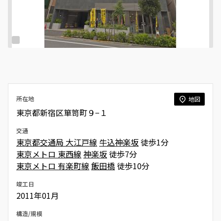
所在地
地図
東京都新宿区箪笥町９−１
交通
東京都交通局 大江戸線
牛込神楽坂
徒歩1分
東京メトロ 東西線
神楽坂
徒歩7分
東京メトロ 有楽町線
飯田橋
徒歩10分
竣工日
2011年01月
構造/規模