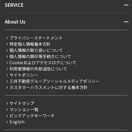
開閉
SERVICE
新着情報から探す
マンションレポート
ニュースから探す
営業窓口
商店街のある暮らし
開閉
About Us
新着募集情報
会員ページ
住まいのコラム
レジデントファーストについて
RESIDENT FIRST MEMBERS登録
RESIDENT FIRST MEMBERS登録
こだわりから探す
プライバシーステートメント
会社情報
ご入居・提携サービス
特定個人情報基本方針
こだわり一覧
事業案内
個人情報の取り扱いについて
お部屋探しからご契約まで
プレミアムマンション
個人情報の開示等手続きについて
採用情報
よくあるご質問
Cookieおよびアクセスログについて
新築
ニュースリリース
社宅紹介
利用者情報の外部送信について
当社限定（港区・渋谷区）
サイトポリシー
お問い合わせ
【仲介会社様向け】当社仲介事業部取り扱い物件入居申込
三井不動産グループソーシャルメディアポリシー
当社限定（港区・渋谷区以外）
カスタマーハラスメントに対する基本方針
三井不動産企画
分譲賃貸
サイトマップ
賃料改定
マンション一覧
ピックアックキーワード
フリーレント
English
ペット可