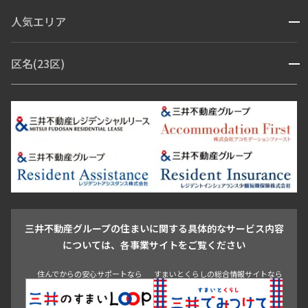
コンシェルジュ付き
人気エリア
開閉
ブランドマンション
赤坂・六本木
広尾・麻布・麻布十番
虎ノ門・麻布台
区名(23区)
開閉
青山・表参道・原宿
白金・目黒
高輪・五反田・大崎
恵比寿・代官山・中目黒
渋谷・松濤・代々木上原
番町・四谷・九段
港区
渋谷区
中央区
新宿区
文京区
千代田区
目黒区
日本橋・銀座
市ヶ谷・神楽坂・飯田橋
三田・芝・浜松町
品川区
世田谷区
大田区
江東区
台東区
墨田区
中野区
芝浦・汐留・品川
月島・勝どき・豊洲
本郷・春日・小石川
豊島区
杉並区
板橋区
北区
練馬区
荒川区
足立区
新宿・代々木
目白・高田馬場・早稲田
中野・荻窪
葛飾区
江戸川区
池尻大橋・三軒茶屋
祐天寺・学芸大学・自由が丘
駒沢・用賀・二子玉川
成城・砧
池袋・板橋・王子
戸越・大井・蒲田
三井不動産グループの住まいに関する具体的なサービス内容
青山
渋谷
東京・大手町
新宿
品川
目黒・中目黒
については、各事業サイトをご覧ください
神田・御茶ノ水・秋葉原
初台・幡ヶ谷・笹塚
住んでからの安心サポートなら
すまいとくらしの総合情報サイトなら