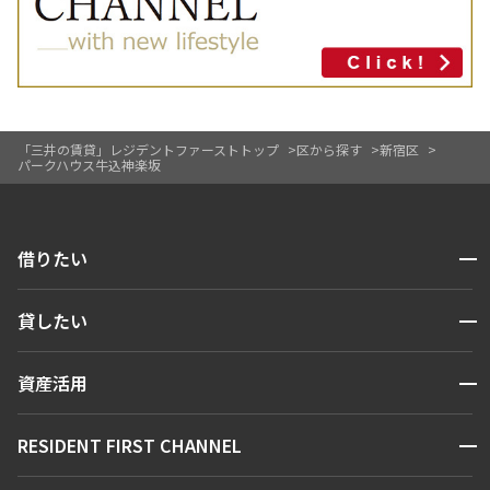
「三井の賃貸」レジデントファーストトップ
区から探す
新宿区
パークハウス牛込神楽坂
開閉
借りたい
検索する
開閉
貸したい
人気エリアから探す
賃貸運営
区から探す
開閉
資産活用
お問い合わせ
駅・沿線から探す
販売マンション
地図から探す
開閉
RESIDENT FIRST CHANNEL
お問い合わせ
キーワードから探す
NEWS