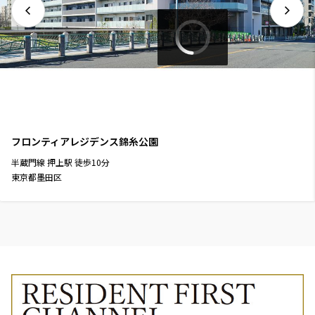
フロンティアレジデンス錦糸公園
半蔵門線
押上駅
徒歩
10
分
東京都墨田区