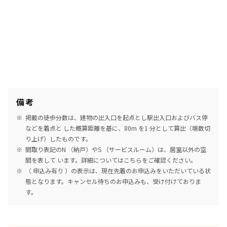
備考
掲載の徒歩分数は、建物の出入口を起点とし駅出入口およびバス停
などを着点と した概算距離を基に、80m を1 分として算出（端数切
り上げ）したものです。
間取り表記のN （納戸）やS （サービスルーム）は、居室以外の空
間を表して います。詳細については
こちら
をご確認ください。
（ 申込み有り ）の表示は、現在先着のお申込みをいただいている状
態となります。キャンセル待ちのお申込みも、受け付けておりま
す。