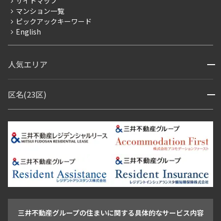
サイトマップ
賃料改定
マンション一覧
ピックアックキーワード
フリーレント
English
ペット可
コンシェルジュ付き
人気エリア
開閉
ブランドマンション
赤坂・六本木
広尾・麻布・麻布十番
虎ノ門・麻布台
区名(23区)
開閉
青山・表参道・原宿
白金・目黒
高輪・五反田・大崎
恵比寿・代官山・中目黒
渋谷・松濤・代々木上原
番町・四谷・九段
港区
渋谷区
中央区
新宿区
文京区
千代田区
目黒区
日本橋・銀座
市ヶ谷・神楽坂・飯田橋
三田・芝・浜松町
品川区
世田谷区
大田区
江東区
台東区
墨田区
中野区
芝浦・汐留・品川
月島・勝どき・豊洲
本郷・春日・小石川
豊島区
杉並区
板橋区
北区
練馬区
荒川区
足立区
新宿・代々木
目白・高田馬場・早稲田
中野・荻窪
葛飾区
江戸川区
池尻大橋・三軒茶屋
祐天寺・学芸大学・自由が丘
駒沢・用賀・二子玉川
成城・砧
池袋・板橋・王子
戸越・大井・蒲田
三井不動産グループの住まいに関する具体的なサービス内容
青山
渋谷
東京・大手町
新宿
品川
目黒・中目黒