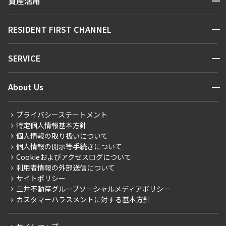
資産活用
お問い合わせ
駅・沿線から探す
販売マンション
地図から探す
開閉
RESIDENT FIRST CHANNEL
お問い合わせ
キーワードから探す
NEWS
開閉
SERVICE
新着情報から探す
マンションレポート
ニュースから探す
営業窓口
商店街のある暮らし
開閉
About Us
新着募集情報
会員ページ
住まいのコラム
レジデントファーストについて
RESIDENT FIRST MEMBERS登録
RESIDENT FIRST MEMBERS登録
こだわりから探す
プライバシーステートメント
会社情報
ご入居・提携サービス
特定個人情報基本方針
こだわり一覧
事業案内
個人情報の取り扱いについて
お部屋探しからご契約まで
プレミアムマンション
個人情報の開示等手続きについて
採用情報
よくあるご質問
Cookieおよびアクセスログについて
新築
ニュースリリース
社宅紹介
利用者情報の外部送信について
当社限定（港区・渋谷区）
サイトポリシー
お問い合わせ
【仲介会社様向け】当社仲介事業部取り扱い物件入居申込
三井不動産グループソーシャルメディアポリシー
当社限定（港区・渋谷区以外）
カスタマーハラスメントに対する基本方針
三井不動産企画
分譲賃貸