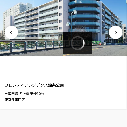
フロンティアレジデンス錦糸公園
半蔵門線
押上駅
徒歩
10
分
東京都墨田区