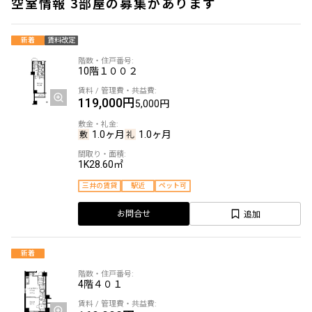
空室情報 3部屋の募集があります
新着
賃料改定
10階
１００２
119,000円
5,000円
1.0ヶ月
1.0ヶ月
1K
28.60㎡
三井の賃貸
駅近
ペット可
追加
お問合せ
新着
4階
４０１