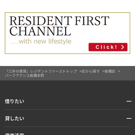
「三井の賃貸」レジデントファーストトップ
区から探す
板橋区
パークアクシス板橋本町
開閉
借りたい
検索する
開閉
貸したい
人気エリアから探す
賃貸運営
区から探す
開閉