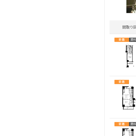
間取り
新着
賃
新着
新着
賃