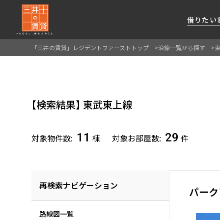
借りたい
「三井の賃貸」レジデントファーストトップ
沿線一覧から探す
About Us
借りたい
貸したい
資産活用
RESIDENT
SERVICE
FIRST CHANNEL
私たちレジデントファーストの思いや
厳選した都心の上質な賃貸マンションを数多
賃貸運営をお考えのオーナー様に
分譲マンションのご購入、売却の
レジデントファーストが提供する
検索結果
東武東上線
ご提供するサービスをご紹介します
くご提案します
最適なプランをご提案します
ご相談も承ります
各種サービスをご紹介します
新しい住まいと暮らしの探しに関わる
様々な情報を発信します
11
29
対象物件数
棟
対象お部屋数
件
再検索ナビゲーション
パーク
路線図一覧