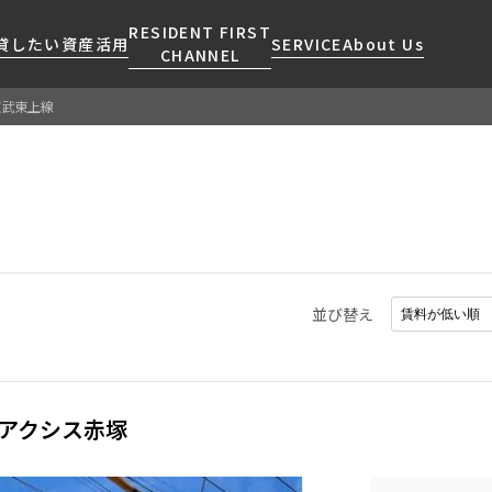
RESIDENT FIRST
貸したい
資産活用
SERVICE
About Us
CHANNEL
東武東上線
検索する
こだわりから探す
レジデントファーストについて
賃貸運営
販売マンション
NEWS
営業窓口
会社情報
お問い合わせ
お問い合わせ
マンションレポート
会員ページ
人気エリアから探す
こだわり一覧
事業案内
商店街のある暮らし
RESIDENT FIRST
区から探す
プレミアムマンション
MEMBERS登録
採用情報
住まいのコラム
駅・沿線から探す
新築
ご入居・提携サービス
並び替え
ニュースリリース
RESIDENT FIRST
地図から探す
当社限定(港区・渋谷区)
MEMBERS登録
お部屋探しからご契約まで
お問い合わせ
キーワードから探す
当社限定(港区・渋谷区以外)
よくあるご質問
三井不動産企画
アクシス赤塚
社宅紹介
新着情報から探す
分譲賃貸
【仲介会社様向け】当社仲介
ニュースから探す
賃料改定
事業部取り扱い物件入居申