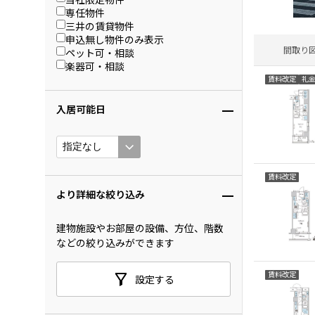
専任物件
三井の賃貸物件
申込無し物件のみ表示
間取り
ペット可・相談
楽器可・相談
賃料改定
礼
入居可能日
賃料改定
より詳細な絞り込み
建物施設やお部屋の設備、方位、階数
などの絞り込みができます
賃料改定
設定する