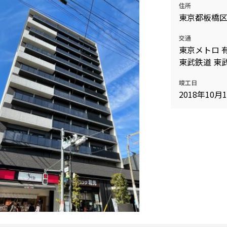
住所
込
新着募集情報
東京都板橋
フリーレント
ペット可
交通
東京メトロ 
コンシェルジュ付き
東武鉄道 東
ブランドマンション
竣工日
2018年10月