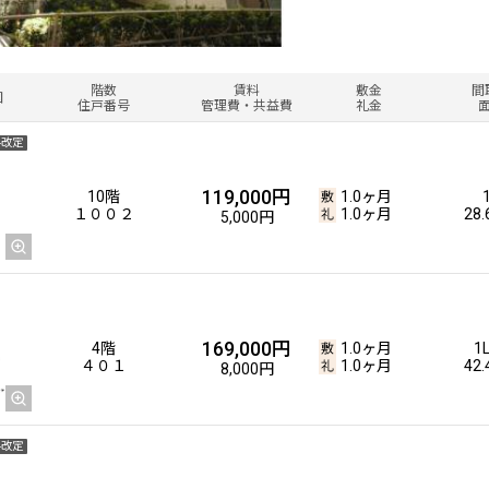
階数
賃料
敷金
間
図
住戸番号
管理費・共益費
礼金
料改定
119,000円
10階
1.0ヶ月
１００２
1.0ヶ月
28
5,000円
169,000円
4階
1.0ヶ月
1
４０１
1.0ヶ月
42
8,000円
料改定