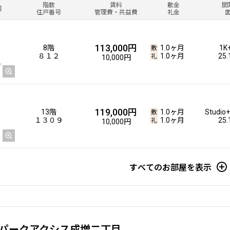
階数
賃料
敷金
間
図
住戸番号
管理費・共益費
礼金
113,000円
8階
1.0ヶ月
1K
８１２
1.0ヶ月
25
10,000円
119,000円
13階
1.0ヶ月
Studio
１３０９
1.0ヶ月
25
10,000円
すべてのお部屋を表示
パークアクシス成増二丁目