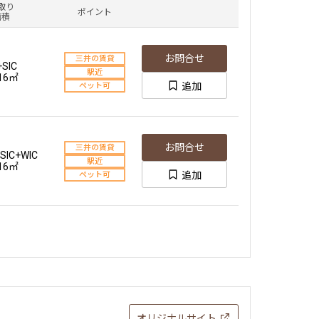
取り
ポイント
面積
お問合せ
三井の賃貸
+SIC
駅近
.16㎡
追加
ペット可
お問合せ
三井の賃貸
+SIC+WIC
駅近
.16㎡
追加
ペット可
オリジナルサイト