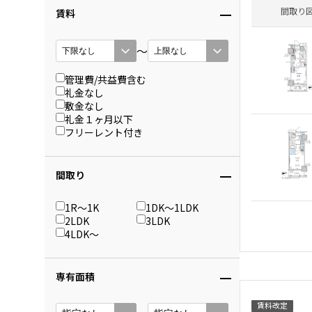
間取り
賃料
〜
管理費/共益費含む
礼金なし
敷金なし
礼金１ヶ月以下
フリーレント付き
間取り
1R〜1K
1DK〜1LDK
2LDK
3LDK
4LDK〜
専有面積
賃料改定