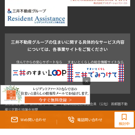
新宿・代々木
目白・高田馬場・早稲田
中野・荻窪
葛飾区
江戸川区
池尻大橋・三軒茶屋
祐天寺・学芸大学・自由が丘
駒沢・用賀・二子玉川
成城・砧
池袋・板橋・王子
戸越・大井・蒲田
三井不動産グループの住まいに関する具体的なサービス内容
青山
渋谷
東京・大手町
新宿
品川
目黒・中目黒
については、各事業サイトをご覧ください
神田・御茶ノ水・秋葉原
初台・幡ヶ谷・笹塚
住んでからの安心サポートなら
すまいとくらしの総合情報サイトなら
×
東京都知事（3）第96482号 （一社） 不動産流通経営協会会員 （公社） 首都圏不動
0120-321-364
産公正取引協議会加盟
〒107-0052 東京都港区赤坂八丁目4番14号 青山タワープレイス4階
9:30~18:00（水曜定休）
Web問い合わせ
電話問い合わせ
三井の賃貸「いちばんに、住む人のこと。」 東京都心を中心とした豊富な賃貸マン
検討中
ションのご紹介。
理想の高級賃貸物件は見つかりましたか？エリアや駅などの条件面を変えて検索す