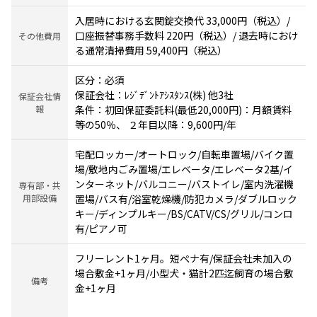
入居時における玄関錠交換代 33,000円（税込）/
口座振替事務手数料 220円（税込）/ 退去時におけ
その他費用
る通常清掃費用 59,400円（税込）
区分：必須
保証会社：ﾚｼﾞﾃﾞﾝﾄｱｼｽﾀﾝｽ(株) 他3社
保証会社情
報
条件：初回保証委託料(最低20,000円)：月額賃料
等の50％、 ２年目以降：9,600円/年
宅配ロッカー/オートロック/自転車置場/バイク置
場/敷地内ごみ置場/エレベータ/エレベータ2基/イ
ンターネット/バルコニー/バストイレ/室内洗濯機
専有部・共
用部設備
置場/バス有/浴室乾燥機/防犯カメラ/ダブルロック
キー/ディンプルキー/BS/CATV/CS/グリル/コンロ
有/ピアノ可
フリーレント1ヶ月。短ぺナ有/保証会社未加入の
場合敷金+1ヶ月/小型犬・猫計2匹迄飼育の場合敷
備考
金+1ヶ月