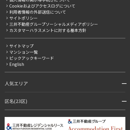
採用情報
よくあるご質問
Cookieおよびアクセスログについて
新築
ニュースリリース
社宅紹介
利用者情報の外部送信について
当社限定（港区・渋谷区）
サイトポリシー
お問い合わせ
【仲介会社様向け】当社仲介事業部取り扱い物件入居申込
三井不動産グループソーシャルメディアポリシー
当社限定（港区・渋谷区以外）
カスタマーハラスメントに対する基本方針
三井不動産企画
分譲賃貸
サイトマップ
賃料改定
マンション一覧
ピックアックキーワード
フリーレント
English
ペット可
コンシェルジュ付き
人気エリア
開閉
ブランドマンション
赤坂・六本木
広尾・麻布・麻布十番
虎ノ門・麻布台
区名(23区)
開閉
青山・表参道・原宿
白金・目黒
高輪・五反田・大崎
恵比寿・代官山・中目黒
渋谷・松濤・代々木上原
番町・四谷・九段
港区
渋谷区
中央区
新宿区
文京区
千代田区
目黒区
日本橋・銀座
市ヶ谷・神楽坂・飯田橋
三田・芝・浜松町
品川区
世田谷区
大田区
江東区
台東区
墨田区
中野区
芝浦・汐留・品川
月島・勝どき・豊洲
本郷・春日・小石川
豊島区
杉並区
板橋区
北区
練馬区
荒川区
足立区