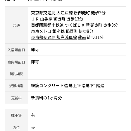
東京都交通局 大江戸線
新御徒町
徒歩3分
ＪＲ 山手線
御徒町
徒歩13分
首都圏新都市鉄道 つくばＥＸ
新御徒町
徒歩3分
交通
東京メトロ 銀座線
稲荷町
徒歩8分
東京都交通局 都営浅草線
蔵前
徒歩11分
即可
入居可能日
即可
案内可能日
契約期間
鉄筋コンクリート造 地上16階地下1階建
規模構造
新賃料の1ヶ月分
更新料
有
駐車場
東
方位