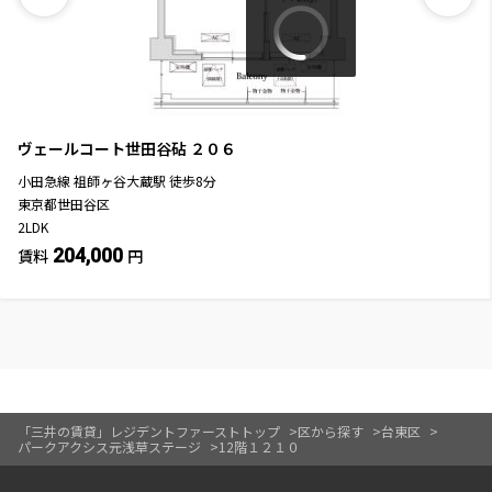
ヴェールコート世田谷砧
２０６
小田急線
祖師ヶ谷大蔵駅
徒歩
8
分
東京都世田谷区
2LDK
204,000
賃料
円
「三井の賃貸」レジデントファーストトップ
区から探す
台東区
パークアクシス元浅草ステージ
12階１２１０