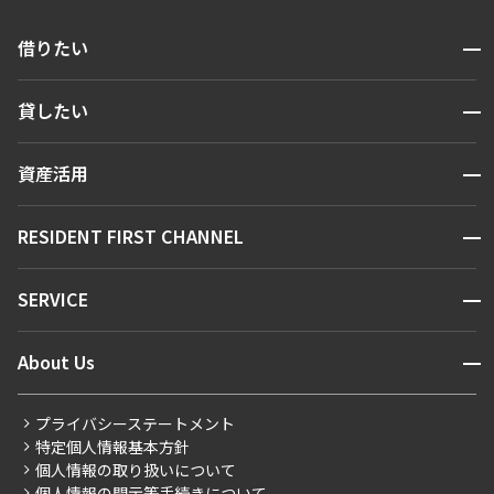
開閉
借りたい
検索する
開閉
貸したい
人気エリアから探す
賃貸運営
区から探す
開閉
資産活用
お問い合わせ
駅・沿線から探す
販売マンション
地図から探す
開閉
RESIDENT FIRST CHANNEL
お問い合わせ
キーワードから探す
NEWS
開閉
SERVICE
新着情報から探す
マンションレポート
ニュースから探す
営業窓口
商店街のある暮らし
開閉
About Us
新着募集情報
会員ページ
住まいのコラム
レジデントファーストについて
RESIDENT FIRST MEMBERS登録
RESIDENT FIRST MEMBERS登録
こだわりから探す
プライバシーステートメント
会社情報
ご入居・提携サービス
特定個人情報基本方針
こだわり一覧
事業案内
個人情報の取り扱いについて
お部屋探しからご契約まで
プレミアムマンション
個人情報の開示等手続きについて