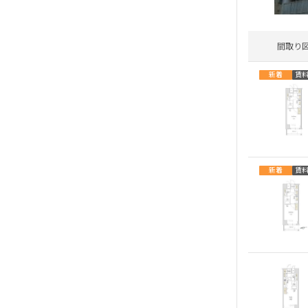
間取り
新着
賃
新着
賃