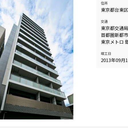
住所
込
新着募集情報
東京都台東
フリーレント
ペット可
交通
東京都交通局
コンシェルジュ付き
首都圏新都市
ブランドマンション
東京メトロ 
竣工日
2013年09月