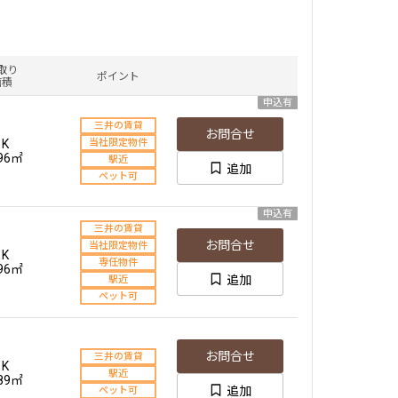
取り
ポイント
面積
申込有
三井の賃貸
お問合せ
1K
当社限定物件
.96㎡
駅近
追加
ペット可
申込有
三井の賃貸
お問合せ
当社限定物件
1K
専任物件
.96㎡
追加
駅近
ペット可
お問合せ
三井の賃貸
1K
駅近
.89㎡
追加
ペット可