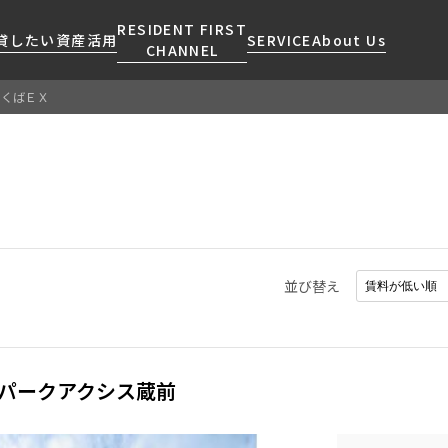
RESIDENT FIRST
貸したい
資産活用
SERVICE
About Us
CHANNEL
つくばＥＸ
検索する
こだわりから探す
レジデントファーストについて
賃貸運営
販売マンション
NEWS
営業窓口
会社情報
お問い合わせ
お問い合わせ
マンションレポート
会員ページ
人気エリアから探す
こだわり一覧
事業案内
商店街のある暮らし
RESIDENT FIRST
区から探す
プレミアムマンション
MEMBERS登録
採用情報
住まいのコラム
駅・沿線から探す
新築
ご入居・提携サービス
並び替え
ニュースリリース
RESIDENT FIRST
地図から探す
当社限定(港区・渋谷区)
MEMBERS登録
お部屋探しからご契約まで
お問い合わせ
キーワードから探す
当社限定(港区・渋谷区以外)
よくあるご質問
三井不動産企画
パークアクシス蔵前
社宅紹介
新着情報から探す
分譲賃貸
【仲介会社様向け】当社仲介
ニュースから探す
賃料改定
事業部取り扱い物件入居申