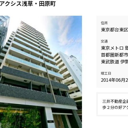
アクシス浅草・田原町
住所
東京都台東
交通
東京メトロ 
首都圏新都市
東武鉄道 伊勢
竣工日
2014年06月
三井不動産企
歩２分の好ア