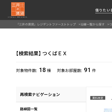
借りたい
「三井の賃貸」レジデントファーストトップ
沿線一覧から探す
About Us
借りたい
貸したい
資産活用
RESIDENT
SERVICE
FIRST CHANNEL
私たちレジデントファーストの思いや
厳選した都心の上質な賃貸マンションを数多
賃貸運営をお考えのオーナー様に
分譲マンションのご購入、売却の
レジデントファーストが提供する
検索結果
つくばＥＸ
ご提供するサービスをご紹介します
くご提案します
最適なプランをご提案します
ご相談も承ります
各種サービスをご紹介します
新しい住まいと暮らしの探しに関わる
様々な情報を発信します
18
91
対象物件数
棟
対象お部屋数
件
再検索ナビゲーション
賃料改定
路線図一覧