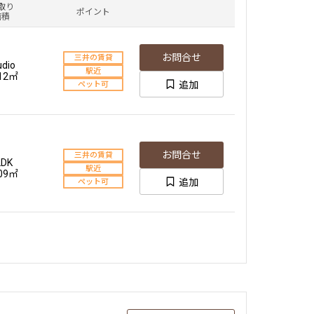
取り
ポイント
面積
お問合せ
三井の賃貸
udio
駅近
.12㎡
追加
ペット可
お問合せ
三井の賃貸
LDK
駅近
.09㎡
追加
ペット可