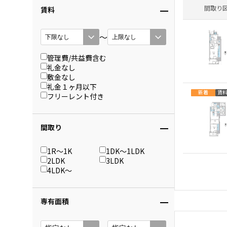
間取り
賃料
〜
管理費/共益費含む
礼金なし
敷金なし
礼金１ヶ月以下
新着
賃
フリーレント付き
間取り
1R〜1K
1DK〜1LDK
2LDK
3LDK
4LDK〜
専有面積