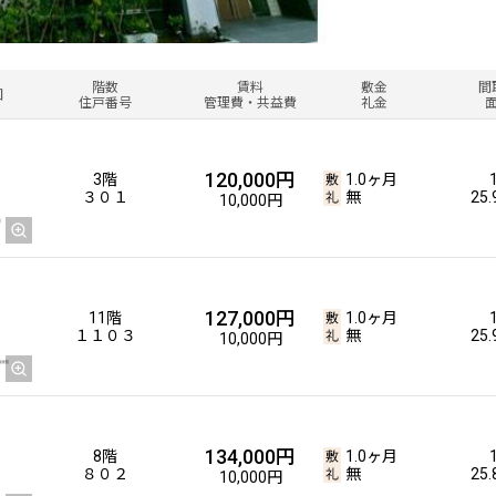
階数
賃料
敷金
間
図
住戸番号
管理費・共益費
礼金
120,000円
3階
1.0ヶ月
３０１
無
25
10,000円
127,000円
11階
1.0ヶ月
１１０３
無
25
10,000円
134,000円
8階
1.0ヶ月
８０２
無
25
10,000円