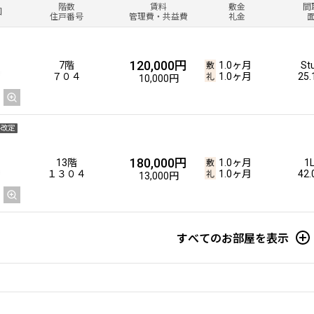
階数
賃料
敷金
間
図
住戸番号
管理費・共益費
礼金
120,000円
7階
1.0ヶ月
St
７０４
1.0ヶ月
25
10,000円
料改定
180,000円
13階
1.0ヶ月
1
１３０４
1.0ヶ月
42
13,000円
すべてのお部屋を表示