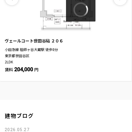
ヴェールコート世田谷砧
２０６
小田急線
祖師ヶ谷大蔵駅
徒歩
8
分
東京都世田谷区
2LDK
204,000
賃料
円
建物ブログ
2026.05.27