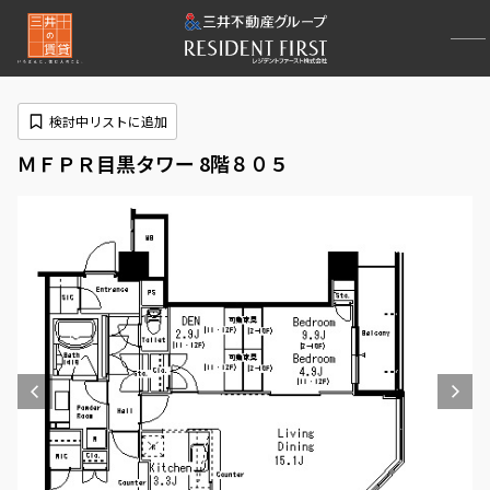
検討中リストに追加
ＭＦＰＲ目黒タワー 8階８０５