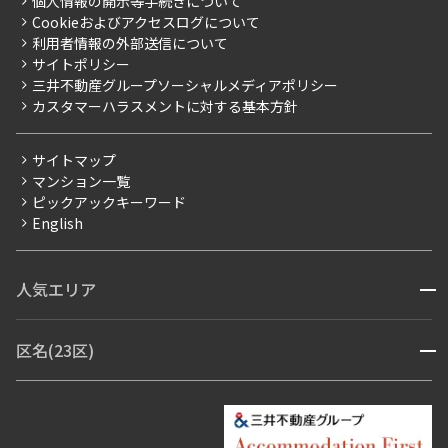
個人情報の開示等手続きについて
採用情報
よくあるご質問
Cookieおよびアクセスログについて
新築
ニュースリリース
社宅紹介
利用者情報の外部送信について
当社限定（港区・渋谷区）
サイトポリシー
お問い合わせ
【仲介会社様向け】当社仲介事業部取り扱い物件入居申込
三井不動産グループソーシャルメディアポリシー
当社限定（港区・渋谷区以外）
カスタマーハラスメントに対する基本方針
三井不動産企画
分譲賃貸
サイトマップ
賃料改定
マンション一覧
ピックアックキーワード
フリーレント
English
ペット可
コンシェルジュ付き
人気エリア
開閉
ブランドマンション
赤坂・六本木
広尾・麻布・麻布十番
虎ノ門・麻布台
区名(23区)
開閉
青山・表参道・原宿
白金・目黒
高輪・五反田・大崎
恵比寿・代官山・中目黒
渋谷・松濤・代々木上原
番町・四谷・九段
港区
渋谷区
中央区
新宿区
文京区
千代田区
目黒区
日本橋・銀座
市ヶ谷・神楽坂・飯田橋
三田・芝・浜松町
品川区
世田谷区
大田区
江東区
台東区
墨田区
中野区
芝浦・汐留・品川
月島・勝どき・豊洲
本郷・春日・小石川