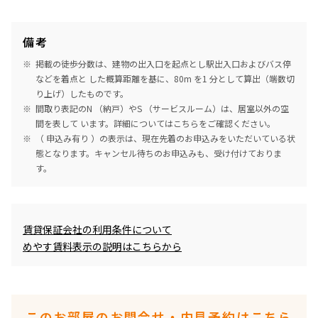
備考
掲載の徒歩分数は、建物の出入口を起点とし駅出入口およびバス停
などを着点と した概算距離を基に、80m を1 分として算出（端数切
り上げ）したものです。
間取り表記のN （納戸）やS （サービスルーム）は、居室以外の空
間を表して います。詳細については
こちら
をご確認ください。
（ 申込み有り ）の表示は、現在先着のお申込みをいただいている状
態となります。キャンセル待ちのお申込みも、受け付けておりま
す。
めやす賃料表示
賃貸保証会社の利用条件について
めやす賃料表示の説明はこちらから
このお部屋のお問合せ・内見予約はこちら