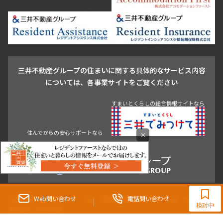
豊島区
杉並区
板橋区
北区
練馬区
荒川区
足立区
新宿・代々木
目白・高田馬場・早稲田
中野・荻窪
葛飾区
江戸川区
池尻大橋・三軒茶屋
祐天寺・学芸大学・自由が丘
駒沢・用賀・二子玉川
成城・砧
池袋・板橋・王子
戸越・大井・蒲田
三井不動産グループの住まいに関する具体的なサービス内容
青山
渋谷
東京・大手町
新宿
品川
目黒・中目黒
については、各事業サイトをご覧ください
神田・御茶ノ水・秋葉原
初台・幡ヶ谷・笹塚
住んでからの安心サポートなら
すまいとくらしの総合情報サイトなら
×
0120-321-983
9:30~18:00（水曜定休）
Web問い合わせ
電話問い合わせ
東京都知事（3）第96482号 （一社） 不動産流通経営協会会員 （公社） 首都圏不動
検討中
産公正取引協議会加盟
〒107-0052 東京都港区赤坂八丁目4番14号 青山タワープレイス4階