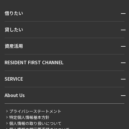
開閉
借りたい
検索する
開閉
貸したい
人気エリアから探す
賃貸運営
区から探す
開閉
資産活用
お問い合わせ
駅・沿線から探す
販売マンション
地図から探す
開閉
RESIDENT FIRST CHANNEL
お問い合わせ
キーワードから探す
NEWS
開閉
SERVICE
新着情報から探す
マンションレポート
ニュースから探す
営業窓口
商店街のある暮らし
開閉
About Us
新着募集情報
会員ページ
住まいのコラム
レジデントファーストについて
RESIDENT FIRST MEMBERS登録
RESIDENT FIRST MEMBERS登録
こだわりから探す
プライバシーステートメント
会社情報
ご入居・提携サービス
特定個人情報基本方針
こだわり一覧
事業案内
個人情報の取り扱いについて
お部屋探しからご契約まで
プレミアムマンション