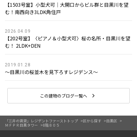
【1503号室】小型犬可｜大開口からビル群と目黒川を望
む！南西向き3LDK角住戸
2026.04.09
【202号室】〈ピアノ＆小型犬可〉桜の名所・目黒川を望
む！ 2LDK+DEN
2019.01.28
〜目黒川の桜並木を見下ろすレジデンス〜
この建物のブログ一覧へ
「三井の賃貸」レジデントファーストトップ
区から探す
目黒区
ＭＦＰＲ目黒タワー
8階８０５