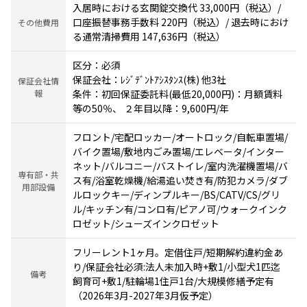
入居時における玄関錠交換代 33,000円（税込）/
口座振替事務手数料 220円（税込）/ 退去時におけ
その他費用
る通常清掃費用 147,636円（税込）
区分：必須
保証会社：ﾚｼﾞﾃﾞﾝﾄｱｼｽﾀﾝｽ(株) 他3社
保証会社情
報
条件：初回保証委託料(最低20,000円)：月額賃料
等の50％、 ２年目以降：9,600円/年
フロント/宅配ロッカー/オートロック/自転車置場/
バイク置場/敷地内ごみ置場/エレベータ/インター
ネット/バルコニー/バストイレ/室内洗濯機置場/バ
専有部・共
ス有/浴室乾燥機/給湯追い焚き有/防犯カメラ/ダブ
用部設備
ルロックキー/ディンプルキー/BS/CATV/CS/グリ
ル/キッチン有/コンロ有/ピアノ可/ウォークインク
ロゼット/シューズインクロゼット
フリーレント1ヶ月。定借住戸/短期解約違約金あ
り/保証会社必須:法人未加入時+敷1/小型犬1匹迄
備考
飼育可+敷1/駐輪場1住戸1台/大規模修繕予定有
（2026年3月-2027年3月仮予定）