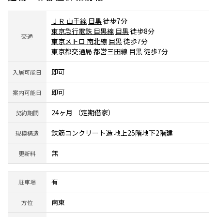
ＪＲ 山手線
目黒
徒歩7分
東京急行電鉄 目黒線
目黒
徒歩8分
交通
東京メトロ 南北線
目黒
徒歩7分
東京都交通局 都営三田線
目黒
徒歩7分
即可
入居可能日
即可
案内可能日
24ヶ月 （定期借家）
契約期間
鉄筋コンクリート造 地上25階地下2階建
規模構造
無
更新料
有
駐車場
南東
方位