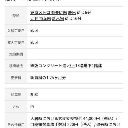
東京メトロ 有楽町線
辰巳
徒歩6分
交通
ＪＲ 京葉線
新木場
徒歩16分
即可
入居可能日
即可
案内可能日
契約期間
鉄筋コンクリート造 地上13階地下1階建
規模構造
新賃料の1.25ヶ月分
更新料
相談
駐車場
西
方位
入居時における玄関錠交換代 44,000円（税込）/
口座振替事務手数料 220円（税込）/ 退去時におけ
その他費用