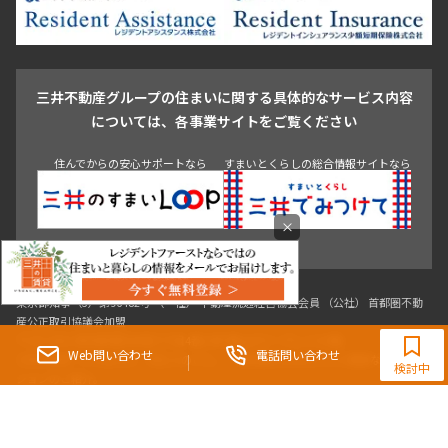
池尻大橋・三軒茶屋
祐天寺・学芸大学・自由が丘
駒沢・用賀・二子玉川
成城・砧
池袋・板橋・王子
戸越・大井・蒲田
三井不動産グループの住まいに関する具体的なサービス内容
青山
渋谷
東京・大手町
新宿
品川
目黒・中目黒
については、各事業サイトをご覧ください
神田・御茶ノ水・秋葉原
初台・幡ヶ谷・笹塚
住んでからの安心サポートなら
すまいとくらしの総合情報サイトなら
×
東京都知事（3）第96482号 （一社） 不動産流通経営協会会員 （公社） 首都圏不動
0120-321-364
産公正取引協議会加盟
〒107-0052 東京都港区赤坂八丁目4番14号 青山タワープレイス4階
9:30~18:00（水曜定休）
Web問い合わせ
電話問い合わせ
三井の賃貸「いちばんに、住む人のこと。」 東京都心を中心とした豊富な賃貸マン
検討中
ションのご紹介。
理想の高級賃貸物件は見つかりましたか？エリアや駅などの条件面を変えて検索す
ればきっと理想の物件に巡り合えます。
都心の高級賃貸物件探しは[三井の賃貸]レジデントファーストで！