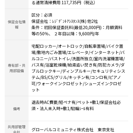
る通常清掃費用 117,735円（税込）
区分：必須
保証会社：ﾚｼﾞﾃﾞﾝﾄｱｼｽﾀﾝｽ(株) 他2社
保証会社情
報
条件：初回保証委託料(最低20,000円)：月額賃料
等の50％、 ２年目以降：9,600円/年
宅配ロッカー/オートロック/自転車置場/バイク置
場/敷地内ごみ置場/エレベータ/インターネット/バ
ルコニー/バストイレ/洗面所独立/室内洗濯機置場/
バス有/浴室乾燥機/給湯追い焚き有/防犯カメラ/ダ
専有部・共
用部設備
ブルロックキー/ディンプルキー/セキュリティシス
テム/BS/CS/グリル/キッチン有/コンロ有/ピアノ
可/ウォークインクロゼット/シューズインクロゼ
ット
退去時AC費要/短ペナ有/ペット+敷1/保証会社必
須・法人未入時+敷1/駐輪ｼｰﾙ有料
備考
共用部管理
グローバルコミュニティ株式会社 東京支社
会社