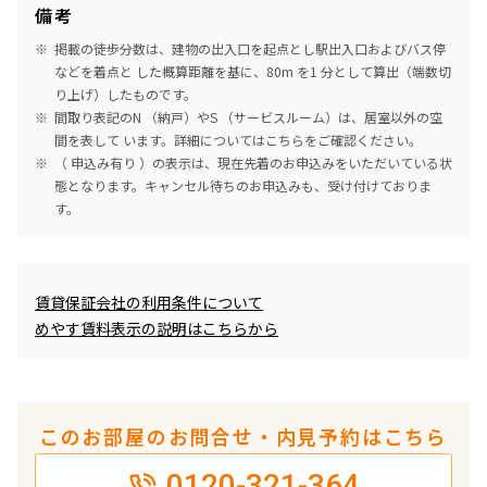
備考
掲載の徒歩分数は、建物の出入口を起点とし駅出入口およびバス停
などを着点と した概算距離を基に、80m を1 分として算出（端数切
り上げ）したものです。
間取り表記のN （納戸）やS （サービスルーム）は、居室以外の空
間を表して います。詳細については
こちら
をご確認ください。
（ 申込み有り ）の表示は、現在先着のお申込みをいただいている状
態となります。キャンセル待ちのお申込みも、受け付けておりま
す。
めやす賃料表示
賃貸保証会社の利用条件について
めやす賃料表示の説明はこちらから
このお部屋のお問合せ・内見予約はこちら
0120-321-364