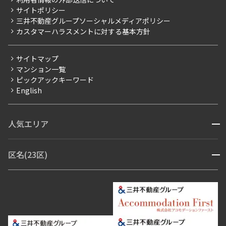
当社限定（港区・渋谷区）
サイトポリシー
お問い合わせ
【仲介会社様向け】当社仲介事業部取り扱い物件入居申込
三井不動産グループソーシャルメディアポリシー
当社限定（港区・渋谷区以外）
カスタマーハラスメントに対する基本方針
三井不動産企画
分譲賃貸
サイトマップ
賃料改定
マンション一覧
ピックアックキーワード
フリーレント
English
ペット可
コンシェルジュ付き
人気エリア
開閉
ブランドマンション
赤坂・六本木
広尾・麻布・麻布十番
虎ノ門・麻布台
区名(23区)
開閉
青山・表参道・原宿
白金・目黒
高輪・五反田・大崎
恵比寿・代官山・中目黒
渋谷・松濤・代々木上原
番町・四谷・九段
港区
渋谷区
中央区
新宿区
文京区
千代田区
目黒区
日本橋・銀座
市ヶ谷・神楽坂・飯田橋
三田・芝・浜松町
品川区
世田谷区
大田区
江東区
台東区
墨田区
中野区
芝浦・汐留・品川
月島・勝どき・豊洲
本郷・春日・小石川
豊島区
杉並区
板橋区
北区
練馬区
荒川区
足立区
新宿・代々木
目白・高田馬場・早稲田
中野・荻窪
葛飾区
江戸川区