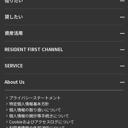
借りたい
検索する
開閉
貸したい
人気エリアから探す
賃貸運営
区から探す
開閉
資産活用
お問い合わせ
駅・沿線から探す
販売マンション
地図から探す
開閉
RESIDENT FIRST CHANNEL
お問い合わせ
キーワードから探す
NEWS
開閉
SERVICE
新着情報から探す
マンションレポート
ニュースから探す
営業窓口
商店街のある暮らし
開閉
About Us
新着募集情報
会員ページ
住まいのコラム
レジデントファーストについて
RESIDENT FIRST MEMBERS登録
RESIDENT FIRST MEMBERS登録
こだわりから探す
プライバシーステートメント
会社情報
ご入居・提携サービス
特定個人情報基本方針
こだわり一覧
事業案内
個人情報の取り扱いについて
お部屋探しからご契約まで
プレミアムマンション
個人情報の開示等手続きについて
採用情報
よくあるご質問
Cookieおよびアクセスログについて
新築
ニュースリリース
社宅紹介
利用者情報の外部送信について