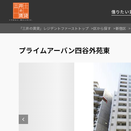
借りたい
「三井の賃貸」レジデントファーストトップ
区から探す
新宿区
About Us
借りたい
貸したい
資産活用
RESIDENT
SERVICE
プライムアーバン四谷外苑東
FIRST CHANNEL
私たちレジデントファーストの思いや
厳選した都心の上質な賃貸マンションを数多
賃貸運営をお考えのオーナー様に
分譲マンションのご購入、売却の
レジデントファーストが提供する
ご提供するサービスをご紹介します
くご提案します
最適なプランをご提案します
ご相談も承ります
各種サービスをご紹介します
新しい住まいと暮らしの探しに関わる
様々な情報を発信します