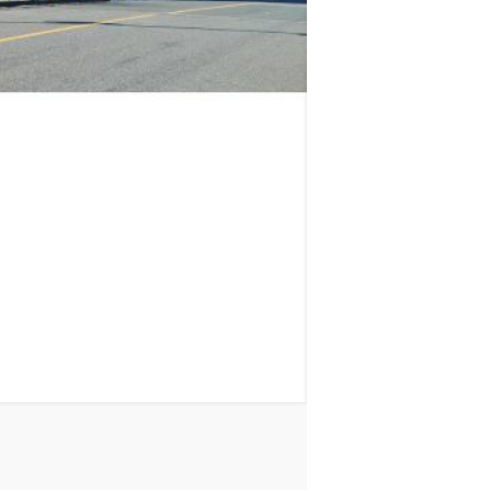
ロイヤルパークス品川
山手線
品川駅
徒歩
11
分
東京都港区