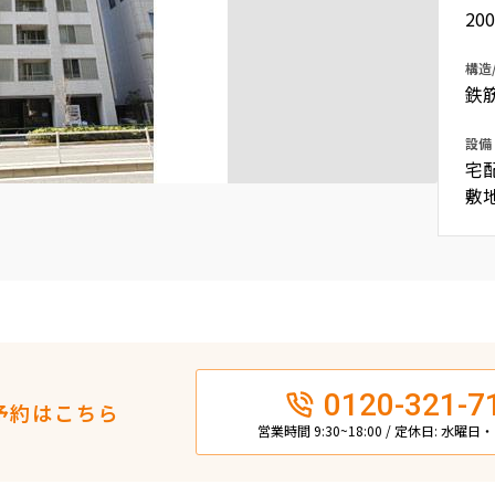
20
込
新着募集情報
フリーレント
構造
ペット可
鉄
コンシェルジュ付き
設備
ブランドマンション
宅
敷
0120-321-7
予約はこちら
営業時間 9:30~18:00 / 定休日: 水曜