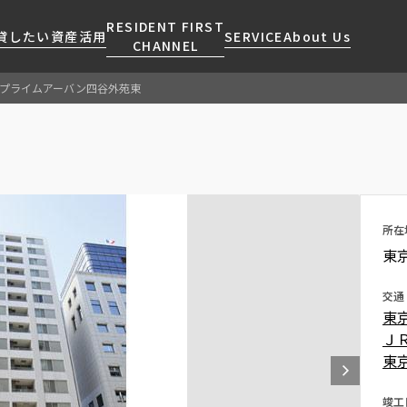
RESIDENT FIRST
貸したい
資産活用
SERVICE
About Us
CHANNEL
プライムアーバン四谷外苑東
検索する
こだわりから探す
レジデントファーストについて
賃貸運営
販売マンション
NEWS
営業窓口
会社情報
お問い合わせ
お問い合わせ
マンションレポート
会員ページ
人気エリアから探す
こだわり一覧
事業案内
商店街のある暮らし
RESIDENT FIRST
区から探す
プレミアムマンション
MEMBERS登録
所在
採用情報
住まいのコラム
駅・沿線から探す
新築
ご入居・提携サービス
東
ニュースリリース
RESIDENT FIRST
地図から探す
当社限定(港区・渋谷区)
MEMBERS登録
お部屋探しからご契約まで
交通
お問い合わせ
キーワードから探す
当社限定(港区・渋谷区以外)
東
よくあるご質問
三井不動産企画
Ｊ
社宅紹介
東
新着情報から探す
分譲賃貸
【仲介会社様向け】当社仲介
ニュースから探す
竣工
賃料改定
事業部取り扱い物件入居申