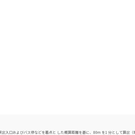
出入口およびバス停などを着点と した概算距離を基に、80m を1 分として算出