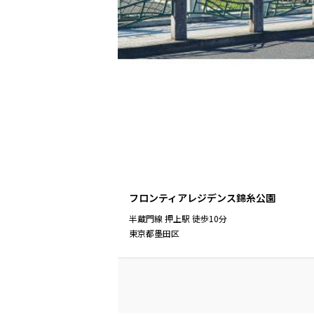
フロンティアレジデンス錦糸公園
半蔵門線
押上駅
徒歩
10
分
東京都墨田区