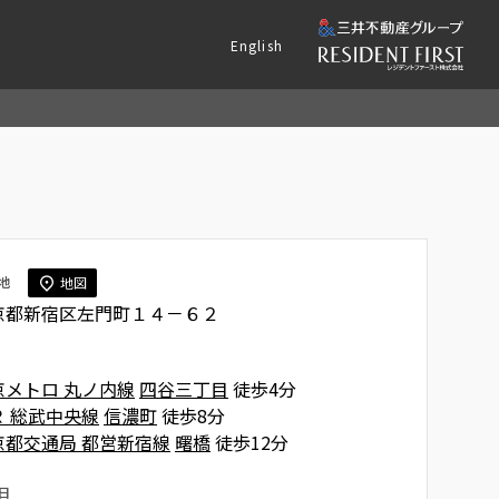
English
地
地図
京都新宿区左門町１４－６２
京メトロ 丸ノ内線
四谷三丁目
徒歩4分
Ｒ 総武中央線
信濃町
徒歩8分
京都交通局 都営新宿線
曙橋
徒歩12分
日