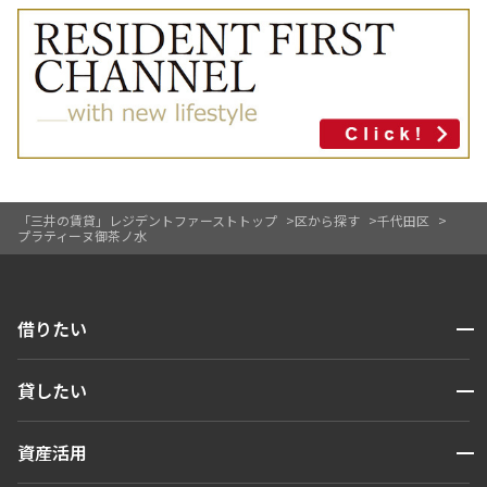
「三井の賃貸」レジデントファーストトップ
区から探す
千代田区
プラティーヌ御茶ノ水
開閉
借りたい
検索する
開閉
貸したい
人気エリアから探す
賃貸運営
区から探す
開閉
資産活用
お問い合わせ
駅・沿線から探す