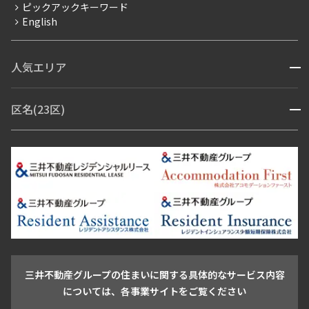
ピックアックキーワード
フリーレント
English
ペット可
コンシェルジュ付き
人気エリア
開閉
ブランドマンション
赤坂・六本木
広尾・麻布・麻布十番
虎ノ門・麻布台
区名(23区)
開閉
青山・表参道・原宿
白金・目黒
高輪・五反田・大崎
恵比寿・代官山・中目黒
渋谷・松濤・代々木上原
番町・四谷・九段
港区
渋谷区
中央区
新宿区
文京区
千代田区
目黒区
日本橋・銀座
市ヶ谷・神楽坂・飯田橋
三田・芝・浜松町
品川区
世田谷区
大田区
江東区
台東区
墨田区
中野区
芝浦・汐留・品川
月島・勝どき・豊洲
本郷・春日・小石川
豊島区
杉並区
板橋区
北区
練馬区
荒川区
足立区
新宿・代々木
目白・高田馬場・早稲田
中野・荻窪
葛飾区
江戸川区
池尻大橋・三軒茶屋
祐天寺・学芸大学・自由が丘
駒沢・用賀・二子玉川
成城・砧
池袋・板橋・王子
戸越・大井・蒲田
三井不動産グループの住まいに関する具体的なサービス内容
青山
渋谷
東京・大手町
新宿
品川
目黒・中目黒
については、各事業サイトをご覧ください
神田・御茶ノ水・秋葉原
初台・幡ヶ谷・笹塚