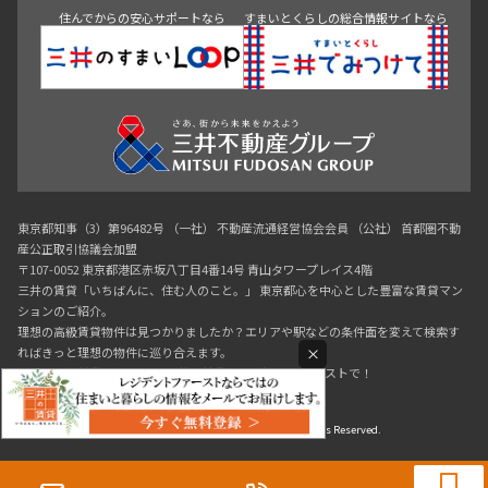
住んでからの安心サポートなら
すまいとくらしの総合情報サイトなら
東京都知事（3）第96482号 （一社） 不動産流通経営協会会員 （公社） 首都圏不動
産公正取引協議会加盟
〒107-0052 東京都港区赤坂八丁目4番14号 青山タワープレイス4階
三井の賃貸「いちばんに、住む人のこと。」 東京都心を中心とした豊富な賃貸マン
ションのご紹介。
理想の高級賃貸物件は見つかりましたか？エリアや駅などの条件面を変えて検索す
×
ればきっと理想の物件に巡り合えます。
都心の高級賃貸物件探しは[三井の賃貸]レジデントファーストで！
Copyright © RESIDENT FIRST Co.,Ltd. All Rights Reserved.
0120-321-719
9:30~18:00（水曜定休）