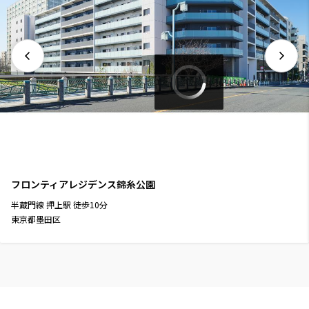
フロンティアレジデンス錦糸公園
半蔵門線
押上駅
徒歩
10
分
東京都墨田区