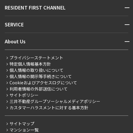
販売マンション
地図から探す
開閉
RESIDENT FIRST CHANNEL
お問い合わせ
キーワードから探す
NEWS
開閉
SERVICE
新着情報から探す
マンションレポート
ニュースから探す
営業窓口
商店街のある暮らし
開閉
About Us
新着募集情報
会員ページ
住まいのコラム
レジデントファーストについて
RESIDENT FIRST MEMBERS登録
RESIDENT FIRST MEMBERS登録
こだわりから探す
プライバシーステートメント
会社情報
ご入居・提携サービス
特定個人情報基本方針
こだわり一覧
事業案内
個人情報の取り扱いについて
お部屋探しからご契約まで
プレミアムマンション
個人情報の開示等手続きについて
採用情報
よくあるご質問
Cookieおよびアクセスログについて
新築
ニュースリリース
社宅紹介
利用者情報の外部送信について
当社限定（港区・渋谷区）
サイトポリシー
お問い合わせ
【仲介会社様向け】当社仲介事業部取り扱い物件入居申込
三井不動産グループソーシャルメディアポリシー
当社限定（港区・渋谷区以外）
カスタマーハラスメントに対する基本方針
三井不動産企画
分譲賃貸
サイトマップ
賃料改定
マンション一覧