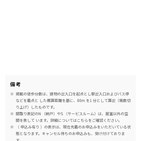
備考
掲載の徒歩分数は、建物の出入口を起点とし駅出入口およびバス停
などを着点と した概算距離を基に、80m を1 分として算出（端数切
り上げ）したものです。
間取り表記のN （納戸）やS （サービスルーム）は、居室以外の空
間を表して います。詳細については
こちら
をご確認ください。
（ 申込み有り ）の表示は、現在先着のお申込みをいただいている状
態となります。キャンセル待ちのお申込みも、受け付けておりま
す。