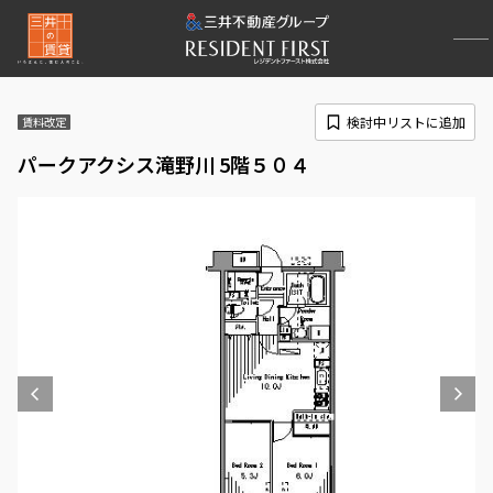
検討中リストに追加
賃料改定
パークアクシス滝野川 5階５０４