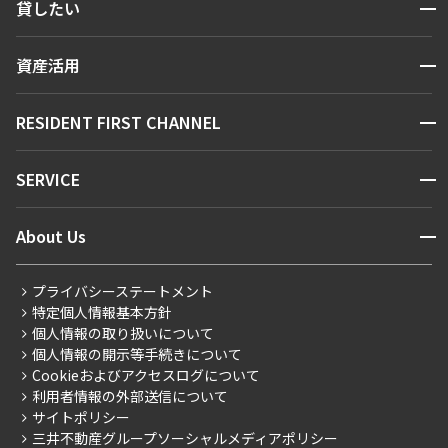
開閉
貸したい
人気エリアから探す
賃貸運営
区から探す
開閉
資産活用
お問い合わせ
駅・沿線から探す
販売マンション
地図から探す
開閉
RESIDENT FIRST CHANNEL
お問い合わせ
キーワードから探す
NEWS
開閉
SERVICE
新着情報から探す
マンションレポート
ニュースから探す
営業窓口
商店街のある暮らし
開閉
About Us
新着募集情報
会員ページ
住まいのコラム
レジデントファーストについて
RESIDENT FIRST MEMBERS登録
RESIDENT FIRST MEMBERS登録
こだわりから探す
プライバシーステートメント
会社情報
ご入居・提携サービス
特定個人情報基本方針
こだわり一覧
事業案内
個人情報の取り扱いについて
お部屋探しからご契約まで
プレミアムマンション
個人情報の開示等手続きについて
採用情報
よくあるご質問
Cookieおよびアクセスログについて
新築
ニュースリリース
社宅紹介
利用者情報の外部送信について
当社限定（港区・渋谷区）
サイトポリシー
お問い合わせ
【仲介会社様向け】当社仲介事業部取り扱い物件入居申込
三井不動産グループソーシャルメディアポリシー
当社限定（港区・渋谷区以外）