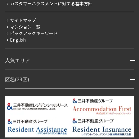
カスタマーハラスメントに対する基本方針
三井不動産企画
分譲賃貸
サイトマップ
賃料改定
マンション一覧
ピックアックキーワード
フリーレント
English
ペット可
コンシェルジュ付き
人気エリア
開閉
ブランドマンション
赤坂・六本木
広尾・麻布・麻布十番
虎ノ門・麻布台
区名(23区)
開閉
青山・表参道・原宿
白金・目黒
高輪・五反田・大崎
恵比寿・代官山・中目黒
渋谷・松濤・代々木上原
番町・四谷・九段
港区
渋谷区
中央区
新宿区
文京区
千代田区
目黒区
日本橋・銀座
市ヶ谷・神楽坂・飯田橋
三田・芝・浜松町
品川区
世田谷区
大田区
江東区
台東区
墨田区
中野区
芝浦・汐留・品川
月島・勝どき・豊洲
本郷・春日・小石川
豊島区
杉並区
板橋区
北区
練馬区
荒川区
足立区
新宿・代々木
目白・高田馬場・早稲田
中野・荻窪
葛飾区
江戸川区
池尻大橋・三軒茶屋
祐天寺・学芸大学・自由が丘
駒沢・用賀・二子玉川
成城・砧
池袋・板橋・王子