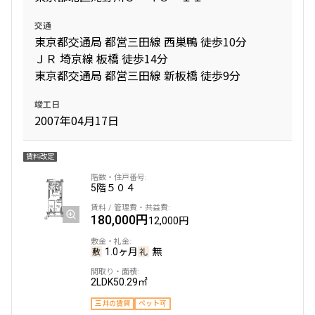
交通
東京都交通局 都営三田線 西巣鴨 徒歩10分
ＪＲ 埼京線 板橋 徒歩14分
東京都交通局 都営三田線 新板橋 徒歩9分
竣工日
2007年04月17日
賃料改定
5階
５０４
180,000円
12,000円
1.0ヶ月
無
2LDK
50.29㎡
三井の賃貸
ペット可