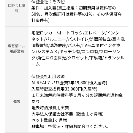
保証会社：その他
保証会社情
条件：加入要(貸主指定：初期費用は賃料等の
報
50%、月次保証料は賃料等の1%。その他保証会
社条件有)
宅配ロッカー/オートロック/エレベータ/インター
ネット/バルコニー/バストイレ/洗面所独立/室内洗
濯機置場/洗浄便座/バス有/TVモニタ付インタホ
専有部・共
用部設備
ン/システムＫ/キッチン有/コンロ有/フローリン
グ/角住戸/2面採光/クロゼット/下駄箱/トランクル
ーム
保証会社利用必須
M-REALﾌﾟﾚﾐｱﾑ会費2年19,800円(入居時)
入居時鍵交換費用33,000円(入居時)
１年未満解約時賃料等１月ヶ分の短期解約違約金
あり
備考
退去時清掃費用実費
大手法人保証会社不要（敷金１ヶ月増）
ペット敷金1ヶ月増
駐車場：空状況・詳細お問合せください。