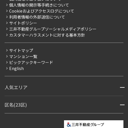
プレミアムマンション
個人情報の開示等手続きについて
採用情報
よくあるご質問
Cookieおよびアクセスログについて
新築
ニュースリリース
社宅紹介
利用者情報の外部送信について
当社限定（港区・渋谷区）
サイトポリシー
お問い合わせ
【仲介会社様向け】当社仲介事業部取り扱い物件入居申込
三井不動産グループソーシャルメディアポリシー
当社限定（港区・渋谷区以外）
カスタマーハラスメントに対する基本方針
三井不動産企画
分譲賃貸
サイトマップ
賃料改定
マンション一覧
ピックアックキーワード
フリーレント
English
ペット可
コンシェルジュ付き
人気エリア
開閉
ブランドマンション
赤坂・六本木
広尾・麻布・麻布十番
虎ノ門・麻布台
区名(23区)
開閉
青山・表参道・原宿
白金・目黒
高輪・五反田・大崎
恵比寿・代官山・中目黒
渋谷・松濤・代々木上原
番町・四谷・九段
港区
渋谷区
中央区
新宿区
文京区
千代田区
目黒区
日本橋・銀座
市ヶ谷・神楽坂・飯田橋
三田・芝・浜松町
品川区
世田谷区
大田区
江東区
台東区
墨田区
中野区