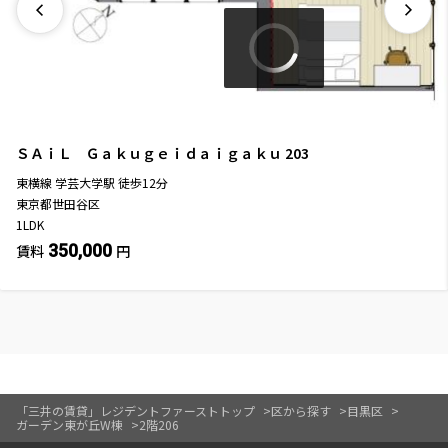
ＳＡｉＬ Ｇａｋｕｇｅｉｄａｉｇａｋｕ
203
東横線
学芸大学駅
徒歩
12
分
東京都世田谷区
1LDK
350,000
賃料
円
「三井の賃貸」レジデントファーストトップ
区から探す
目黒区
ガーデン東が丘W棟
2階206