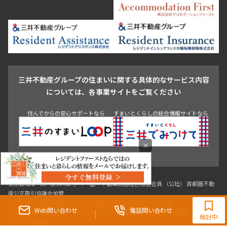
芝浦・汐留・品川
月島・勝どき・豊洲
本郷・春日・小石川
豊島区
杉並区
板橋区
北区
練馬区
荒川区
足立区
新宿・代々木
目白・高田馬場・早稲田
中野・荻窪
葛飾区
江戸川区
池尻大橋・三軒茶屋
祐天寺・学芸大学・自由が丘
駒沢・用賀・二子玉川
成城・砧
池袋・板橋・王子
戸越・大井・蒲田
三井不動産グループの住まいに関する具体的なサービス内容
青山
渋谷
東京・大手町
新宿
品川
目黒・中目黒
については、各事業サイトをご覧ください
神田・御茶ノ水・秋葉原
初台・幡ヶ谷・笹塚
住んでからの安心サポートなら
すまいとくらしの総合情報サイトなら
×
0120-321-983
9:30~18:00（水曜定休）
Web問い合わせ
電話問い合わせ
東京都知事（3）第96482号 （一社） 不動産流通経営協会会員 （公社） 首都圏不動
検討中
産公正取引協議会加盟