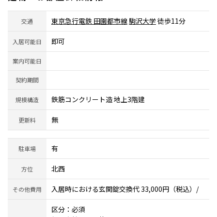
東京急行電鉄 田園都市線
駒沢大学
徒歩11分
交通
即可
入居可能日
案内可能日
契約期間
鉄筋コンクリート造 地上3階建
規模構造
無
更新料
有
駐車場
北西
方位
入居時における玄関錠交換代 33,000円（税込）/
その他費用
区分：必須