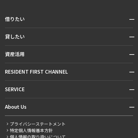
開閉
借りたい
検索する
開閉
貸したい
人気エリアから探す
賃貸運営
区から探す
開閉
資産活用
お問い合わせ
駅・沿線から探す
販売マンション
地図から探す
開閉
RESIDENT FIRST CHANNEL
お問い合わせ
キーワードから探す
NEWS
開閉
SERVICE
新着情報から探す
マンションレポート
ニュースから探す
営業窓口
商店街のある暮らし
開閉
About Us
新着募集情報
会員ページ
住まいのコラム
レジデントファーストについて
RESIDENT FIRST MEMBERS登録
RESIDENT FIRST MEMBERS登録
こだわりから探す
プライバシーステートメント
会社情報
ご入居・提携サービス
特定個人情報基本方針
こだわり一覧
事業案内
個人情報の取り扱いについて
お部屋探しからご契約まで