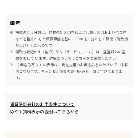
備考
掲載の徒歩分数は、建物の出入口を起点とし駅出入口およびバス停
などを着点と した概算距離を基に、80m を1 分として算出（端数切
り上げ）したものです。
間取り表記のN （納戸）やS （サービスルーム）は、居室以外の空
間を表して います。詳細については
こちら
をご確認ください。
（ 申込み有り ）の表示は、現在先着のお申込みをいただいている状
態となります。キャンセル待ちのお申込みも、受け付けておりま
す。
めやす賃料表示
賃貸保証会社の利用条件について
めやす賃料表示の説明はこちらから