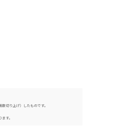
（端数切り上げ）したものです。
。
ります。