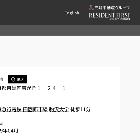
English
地
地図
京都目黒区東が丘１－２４－１
京急行電鉄 田園都市線
駒沢大学
徒歩11分
日
99年04月