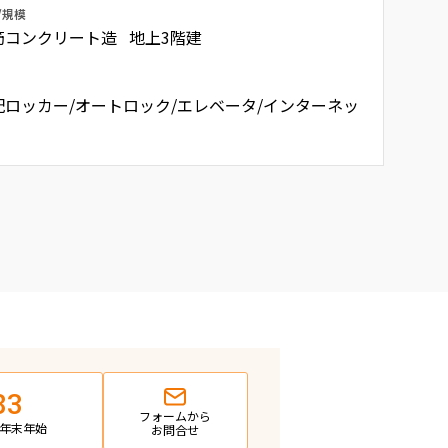
/規模
筋コンクリート造 地上3階建
配ロッカー/オートロック/エレベータ/インターネッ
83
フォームから
日・年末年始
お問合せ