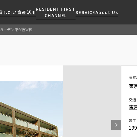
RESIDENT FIRST
貸したい
資産活用
SERVICE
About Us
CHANNEL
ガーデン東が丘W棟
検索する
こだわりから探す
レジデントファーストについて
賃貸運営
販売マンション
NEWS
営業窓口
会社情報
お問い合わせ
お問い合わせ
マンションレポート
会員ページ
人気エリアから探す
こだわり一覧
事業案内
商店街のある暮らし
RESIDENT FIRST
区から探す
プレミアムマンション
MEMBERS登録
所在
採用情報
住まいのコラム
駅・沿線から探す
新築
ご入居・提携サービス
東
ニュースリリース
RESIDENT FIRST
地図から探す
当社限定(港区・渋谷区)
MEMBERS登録
お部屋探しからご契約まで
交通
お問い合わせ
キーワードから探す
当社限定(港区・渋谷区以外)
東
よくあるご質問
三井不動産企画
社宅紹介
竣工
新着情報から探す
分譲賃貸
19
【仲介会社様向け】当社仲介
ニュースから探す
賃料改定
事業部取り扱い物件入居申