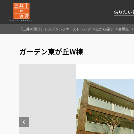
借りたい
「三井の賃貸」レジデントファーストトップ
区から探す
目黒区
About Us
借りたい
貸したい
資産活用
RESIDENT
SERVICE
ガーデン東が丘W棟
FIRST CHANNEL
私たちレジデントファーストの思いや
厳選した都心の上質な賃貸マンションを数多
賃貸運営をお考えのオーナー様に
分譲マンションのご購入、売却の
レジデントファーストが提供する
ご提供するサービスをご紹介します
くご提案します
最適なプランをご提案します
ご相談も承ります
各種サービスをご紹介します
新しい住まいと暮らしの探しに関わる
様々な情報を発信します