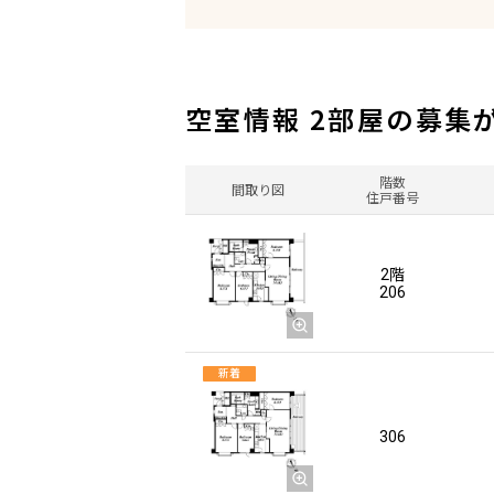
空室情報 2部屋の募集
階数
間取り図
住戸番号
2階
206
新着
306