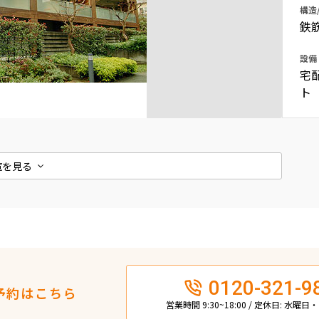
構造
込
新着募集情報
フリーレント
鉄
ペット可
設備
宅
コンシェルジュ付き
ト
ブランドマンション
覧を見る
0120-321-9
予約はこちら
営業時間 9:30~18:00 / 定休日: 水曜