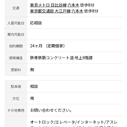
東京メトロ 日比谷線
六本木
徒歩8分
交通
東京都交通局 大江戸線
六本木
徒歩8分
応相談
入居可能日
案内可能日
24ヶ月 （定期借家）
契約期間
鉄骨鉄筋コンクリート造 地上9階建
規模構造
無
更新料
相談
駐車場
南
方位
お問い合わせください。
その他費用
オートロック/エレベータ/インターネット/アスレ