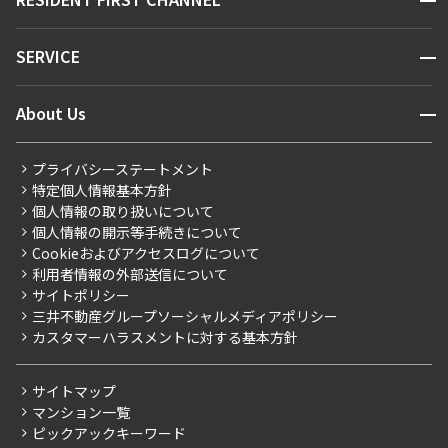
お問い合わせ
キーワードから探す
NEWS
開閉
SERVICE
新着情報から探す
マンションレポート
ニュースから探す
営業窓口
商店街のある暮らし
開閉
About Us
新着募集情報
会員ページ
住まいのコラム
レジデントファーストについて
RESIDENT FIRST MEMBERS登録
RESIDENT FIRST MEMBERS登録
こだわりから探す
プライバシーステートメント
会社情報
ご入居・提携サービス
特定個人情報基本方針
こだわり一覧
事業案内
個人情報の取り扱いについて
お部屋探しからご契約まで
プレミアムマンション
個人情報の開示等手続きについて
採用情報
よくあるご質問
Cookieおよびアクセスログについて
新築
ニュースリリース
社宅紹介
利用者情報の外部送信について
当社限定（港区・渋谷区）
サイトポリシー
お問い合わせ
【仲介会社様向け】当社仲介事業部取り扱い物件入居申込
三井不動産グループソーシャルメディアポリシー
当社限定（港区・渋谷区以外）
カスタマーハラスメントに対する基本方針
三井不動産企画
分譲賃貸
サイトマップ
賃料改定
マンション一覧
ピックアックキーワード
フリーレント