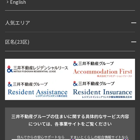
English
ペット可
コンシェルジュ付き
人気エリア
開閉
ブランドマンション
赤坂・六本木
広尾・麻布・麻布十番
虎ノ門・麻布台
区名(23区)
開閉
青山・表参道・原宿
白金・目黒
高輪・五反田・大崎
恵比寿・代官山・中目黒
渋谷・松濤・代々木上原
番町・四谷・九段
港区
渋谷区
中央区
新宿区
文京区
千代田区
目黒区
日本橋・銀座
市ヶ谷・神楽坂・飯田橋
三田・芝・浜松町
品川区
世田谷区
大田区
江東区
台東区
墨田区
中野区
芝浦・汐留・品川
月島・勝どき・豊洲
本郷・春日・小石川
豊島区
杉並区
板橋区
北区
練馬区
荒川区
足立区
新宿・代々木
目白・高田馬場・早稲田
中野・荻窪
葛飾区
江戸川区
池尻大橋・三軒茶屋
祐天寺・学芸大学・自由が丘
駒沢・用賀・二子玉川
成城・砧
池袋・板橋・王子
戸越・大井・蒲田
三井不動産グループの住まいに関する具体的なサービス内容
青山
渋谷
東京・大手町
新宿
品川
目黒・中目黒
については、各事業サイトをご覧ください
神田・御茶ノ水・秋葉原
初台・幡ヶ谷・笹塚
住んでからの安心サポートなら
すまいとくらしの総合情報サイトなら