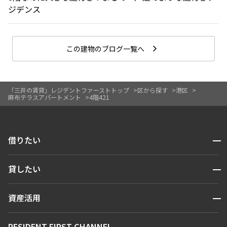
ジデンス
この建物のブログ一覧へ
「三井の賃貸」レジデントファーストトップ
区から探す
港区
麻布テラスアパートメント
4階421
開閉
借りたい
検索する
開閉
貸したい
人気エリアから探す
賃貸運営
区から探す
開閉
資産活用
お問い合わせ
駅・沿線から探す
販売マンション
地図から探す
開閉
RESIDENT FIRST CHANNEL