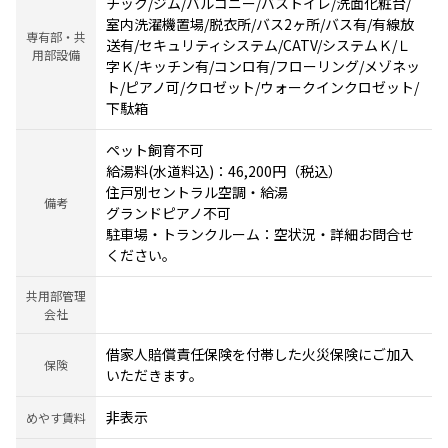
チック/ジム/バルコニー/バストイレ/洗面化粧台/
室内洗濯機置場/脱衣所/バス2ヶ所/バス有/有線放
専有部・共
送有/セキュリティシステム/CATV/システムＫ/Ｌ
用部設備
字Ｋ/キッチン有/コンロ有/フローリング/メゾネッ
ト/ピアノ可/クロゼット/ウォークインクロゼット/
下駄箱
ペット飼育不可
給湯料(水道料込)：46,200円（税込）
住戸別セントラル空調・給湯
備考
グランドピアノ不可
駐車場・トランクルーム：空状況・詳細お問合せ
ください。
共用部管理
会社
借家人賠償責任保険を付帯した火災保険にご加入
保険
いただきます。
非表示
めやす賃料