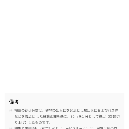
備考
掲載の徒歩分数は、建物の出入口を起点とし駅出入口およびバス停
などを着点と した概算距離を基に、80m を1 分として算出（端数切
り上げ）したものです。
間取り表記のN （納戸）やS （サービスルーム）は、居室以外の空