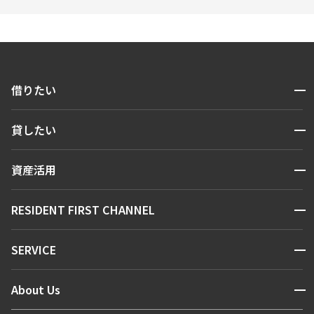
開閉
借りたい
検索する
開閉
貸したい
人気エリアから探す
賃貸運営
区から探す
開閉
資産活用
お問い合わせ
駅・沿線から探す
販売マンション
地図から探す
開閉
RESIDENT FIRST CHANNEL
お問い合わせ
キーワードから探す
NEWS
開閉
SERVICE
新着情報から探す
マンションレポート
ニュースから探す
営業窓口
商店街のある暮らし
開閉
About Us
新着募集情報
会員ページ
住まいのコラム