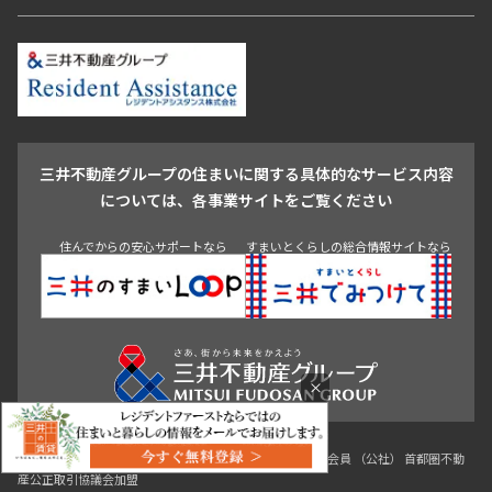
恵比寿・代官山・中目黒
渋谷・松濤・代々木上原
番町・四谷・九段
港区
渋谷区
中央区
新宿区
文京区
千代田区
目黒区
日本橋・銀座
市ヶ谷・神楽坂・飯田橋
三田・芝・浜松町
品川区
世田谷区
大田区
江東区
台東区
墨田区
中野区
芝浦・汐留・品川
月島・勝どき・豊洲
本郷・春日・小石川
豊島区
杉並区
板橋区
北区
練馬区
荒川区
足立区
新宿・代々木
目白・高田馬場・早稲田
中野・荻窪
葛飾区
江戸川区
池尻大橋・三軒茶屋
祐天寺・学芸大学・自由が丘
駒沢・用賀・二子玉川
成城・砧
池袋・板橋・王子
戸越・大井・蒲田
三井不動産グループの住まいに関する具体的なサービス内容
青山
渋谷
東京・大手町
新宿
品川
目黒・中目黒
については、各事業サイトをご覧ください
神田・御茶ノ水・秋葉原
初台・幡ヶ谷・笹塚
住んでからの安心サポートなら
すまいとくらしの総合情報サイトなら
×
0120-321-719