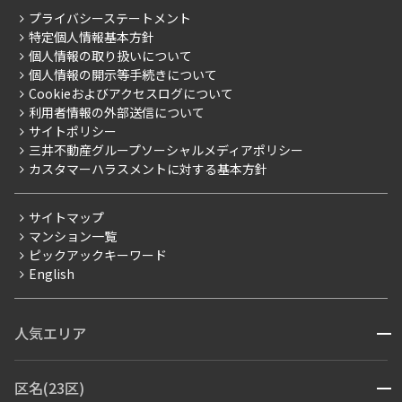
レジデントファーストについて
RESIDENT FIRST MEMBERS登録
RESIDENT FIRST MEMBERS登録
こだわりから探す
プライバシーステートメント
会社情報
ご入居・提携サービス
特定個人情報基本方針
こだわり一覧
事業案内
個人情報の取り扱いについて
お部屋探しからご契約まで
プレミアムマンション
個人情報の開示等手続きについて
採用情報
よくあるご質問
Cookieおよびアクセスログについて
新築
ニュースリリース
社宅紹介
利用者情報の外部送信について
当社限定（港区・渋谷区）
サイトポリシー
お問い合わせ
【仲介会社様向け】当社仲介事業部取り扱い物件入居申込
三井不動産グループソーシャルメディアポリシー
当社限定（港区・渋谷区以外）
カスタマーハラスメントに対する基本方針
三井不動産企画
分譲賃貸
サイトマップ
賃料改定
マンション一覧
ピックアックキーワード
フリーレント
English
ペット可
コンシェルジュ付き
人気エリア
開閉
ブランドマンション
赤坂・六本木
広尾・麻布・麻布十番
虎ノ門・麻布台
区名(23区)
開閉
青山・表参道・原宿
白金・目黒
高輪・五反田・大崎