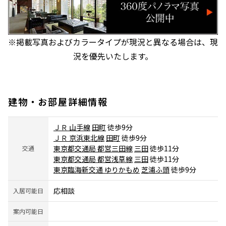
※掲載写真およびカラータイプが現況と異なる場合は、現
況を優先いたします。
建物・お部屋詳細情報
ＪＲ 山手線
田町
徒歩9分
ＪＲ 京浜東北線
田町
徒歩9分
東京都交通局 都営三田線
三田
徒歩11分
交通
東京都交通局 都営浅草線
三田
徒歩11分
東京臨海新交通 ゆりかもめ
芝浦ふ頭
徒歩9分
応相談
入居可能日
案内可能日