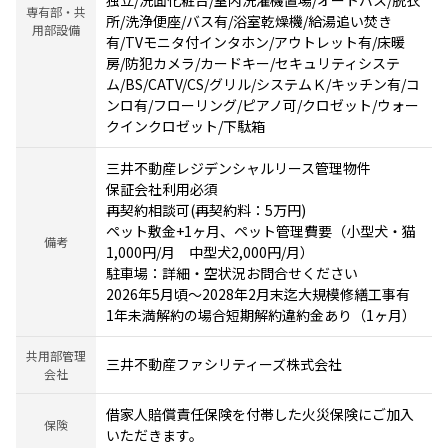
専有部・共
所/洗浄便座/バス有/浴室乾燥機/給湯追い焚き
用部設備
有/TVモニタ付インタホン/アウトレット有/床暖
房/防犯カメラ/カードキー/セキュリティシステ
ム/BS/CATV/CS/グリル/システムＫ/キッチン有/コ
ンロ有/フローリング/ピアノ可/クロゼット/ウォー
クインクロゼット/下駄箱
三井不動産レジデンシャルリース管理物件
保証会社利用必須
再契約相談可(再契約料：5万円)
ペット敷金+1ヶ月、ペット管理費要（小型犬・猫
備考
1,000円/月 中型犬2,000円/月）
駐車場：詳細・空状況お問合せください
2026年5月頃～2028年2月末迄大規模修繕工事有
1年未満解約の場合短期解約違約金あり（1ヶ月）
共用部管理
三井不動産ファシリティーズ株式会社
会社
借家人賠償責任保険を付帯した火災保険にご加入
保険
いただきます。