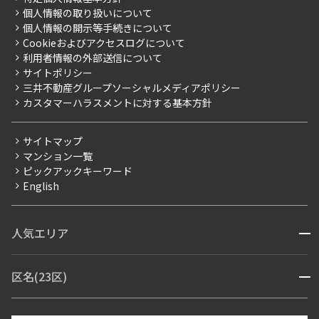
こだわり一覧
事業案内
個人情報の取り扱いについて
お部屋探しからご契約まで
プレミアムマンション
個人情報の開示等手続きについて
採用情報
よくあるご質問
Cookieおよびアクセスログについて
新築
ニュースリリース
社宅紹介
利用者情報の外部送信について
当社限定（港区・渋谷区）
サイトポリシー
お問い合わせ
【仲介会社様向け】当社仲介事業部取り扱い物件入居申込
三井不動産グループソーシャルメディアポリシー
当社限定（港区・渋谷区以外）
カスタマーハラスメントに対する基本方針
三井不動産企画
分譲賃貸
サイトマップ
賃料改定
マンション一覧
ピックアックキーワード
フリーレント
English
ペット可
コンシェルジュ付き
人気エリア
開閉
ブランドマンション
赤坂・六本木
広尾・麻布・麻布十番
虎ノ門・麻布台
区名(23区)
開閉
青山・表参道・原宿
白金・目黒
高輪・五反田・大崎
恵比寿・代官山・中目黒
渋谷・松濤・代々木上原
番町・四谷・九段
港区
渋谷区
中央区
新宿区
文京区
千代田区
目黒区