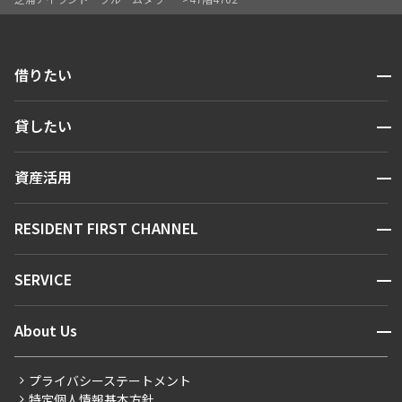
開閉
借りたい
検索する
開閉
貸したい
人気エリアから探す
賃貸運営
区から探す
開閉
資産活用
お問い合わせ
駅・沿線から探す
販売マンション
地図から探す
開閉
RESIDENT FIRST CHANNEL
お問い合わせ
キーワードから探す
NEWS
開閉
SERVICE
新着情報から探す
マンションレポート
ニュースから探す
営業窓口
商店街のある暮らし
開閉
About Us
新着募集情報
会員ページ
住まいのコラム
レジデントファーストについて
RESIDENT FIRST MEMBERS登録
RESIDENT FIRST MEMBERS登録
こだわりから探す
プライバシーステートメント
会社情報
ご入居・提携サービス
特定個人情報基本方針