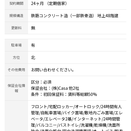
24ヶ月 （定期借家）
契約期間
鉄筋コンクリート造（一部鉄骨造） 地上48階建
規模構造
無
更新料
有
駐車場
北
方位
お問い合わせください。
その他費用
区分：必須
保証会社情
保証会社：(株)Casa 他2社
報
条件：初回保証料：賃料等総額50%
フロント/宅配ロッカー/オートロック/24時間有人
管理/自転車置場/バイク置場/敷地内ごみ置場/エレ
ベータ/エレベータ2基/インターネット/24時間管
理/バルコニー/バストイレ/洗濯機/乾燥機/洗面所
独立/洗面化粧台/室内洗濯機置場/オートバス/脱衣