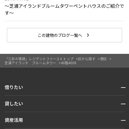
〜芝浦アイランドブルームタワーペントハウスのご紹介で
す〜
この建物のブログ一覧へ
「三井の賃貸」レジデントファーストトップ
区から探す
港区
芝浦アイランド ブルームタワー
40階4008
開閉
借りたい
検索する
開閉
貸したい
人気エリアから探す
賃貸運営
区から探す
開閉
資産活用
お問い合わせ
駅・沿線から探す