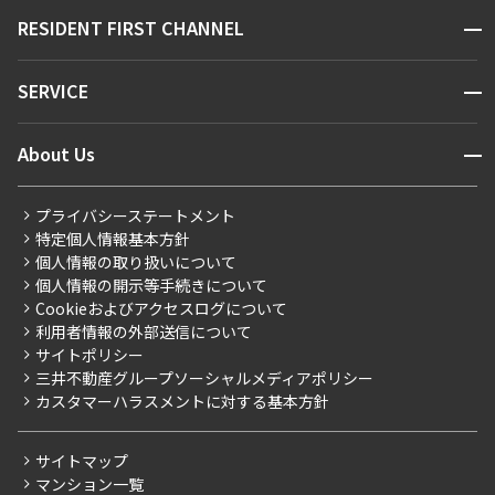
販売マンション
地図から探す
開閉
RESIDENT FIRST CHANNEL
お問い合わせ
キーワードから探す
NEWS
開閉
SERVICE
新着情報から探す
マンションレポート
ニュースから探す
営業窓口
商店街のある暮らし
開閉
About Us
新着募集情報
会員ページ
住まいのコラム
レジデントファーストについて
RESIDENT FIRST MEMBERS登録
RESIDENT FIRST MEMBERS登録
こだわりから探す
プライバシーステートメント
会社情報
ご入居・提携サービス
特定個人情報基本方針
こだわり一覧
事業案内
個人情報の取り扱いについて
お部屋探しからご契約まで
プレミアムマンション
個人情報の開示等手続きについて
採用情報
よくあるご質問
Cookieおよびアクセスログについて
新築
ニュースリリース
社宅紹介
利用者情報の外部送信について
当社限定（港区・渋谷区）
サイトポリシー
お問い合わせ
【仲介会社様向け】当社仲介事業部取り扱い物件入居申込
三井不動産グループソーシャルメディアポリシー
当社限定（港区・渋谷区以外）
カスタマーハラスメントに対する基本方針
三井不動産企画
分譲賃貸
サイトマップ
賃料改定
マンション一覧