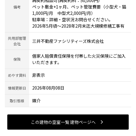
再契約相談可(再契約料：50,000円）
ペット敷金+1ヶ月、ペット管理費要（小型犬・猫
備考
1,000円/月 中型犬2,000円/月）
駐車場：詳細・空状況お問合せください。
2026年5月頃～2028年2月末迄大規模修繕工事有
共用部管理
三井不動産ファシリティーズ株式会社
会社
借家人賠償責任保険を付帯した火災保険にご加入
保険
いただきます。
非表示
めやす賃料
2026年08月08日
情報更新日
媒介
取引態様
この建物の空室一覧 建物ページヘ