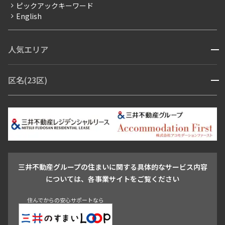
ピックアックキーワード
フリーレント
English
ペット可
コンシェルジュ付き
人気エリア
開閉
ブランドマンション
赤坂・六本木
広尾・麻布・麻布十番
虎ノ門・麻布台
区名(23区)
開閉
青山・表参道・原宿
白金・目黒
高輪・五反田・大崎
恵比寿・代官山・中目黒
渋谷・松濤・代々木上原
番町・四谷・九段
港区
渋谷区
中央区
新宿区
文京区
千代田区
目黒区
日本橋・銀座
市ヶ谷・神楽坂・飯田橋
三田・芝・浜松町
品川区
世田谷区
大田区
江東区
台東区
墨田区
中野区
芝浦・汐留・品川
月島・勝どき・豊洲
本郷・春日・小石川
豊島区
杉並区
板橋区
北区
練馬区
荒川区
足立区
新宿・代々木
目白・高田馬場・早稲田
中野・荻窪
葛飾区
江戸川区
池尻大橋・三軒茶屋
祐天寺・学芸大学・自由が丘
三井不動産グループの住まいに関する具体的なサービス内容
駒沢・用賀・二子玉川
成城・砧
池袋・板橋・王子
については、各事業サイトをご覧ください
戸越・大井・蒲田
住んでからの安心サポートなら
すまいとくらしの総合情報サイトなら
青山
渋谷
東京・大手町
新宿
品川
目黒・中目黒
神田・御茶ノ水・秋葉原
初台・幡ヶ谷・笹塚