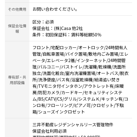
お問い合わせください。
その他費用
区分：必須
保証会社情
保証会社：(株)Casa 他2社
報
条件：初回保証料：賃料等総額50％
フロント/宅配ロッカー/オートロック/24時間有人
管理/自転車置場/バイク置場/敷地内ごみ置場/エレ
ベータ/エレベータ2基/インターネット/24時間管
理/バルコニー/バストイレ/洗濯機/乾燥機/洗面所
独立/洗面化粧台/室内洗濯機置場/オートバス/脱衣
専有部・共
所/洗浄便座/バス有/浴室乾燥機/給湯追い焚き
用部設備
有/TVモニタ付インタホン/アウトレット有/床暖
房/防犯カメラ/カードキー/セキュリティシステ
ム/BS/CATV/CS/グリル/システムＫ/キッチン有/コ
ンロ有/フローリング/ピアノ可/クロゼット/下駄
箱/シューズインクロゼット
三井不動産レジデンシャルリース管理物件
保証会社利用必須