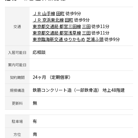
ＪＲ 山手線
田町
徒歩9分
ＪＲ 京浜東北線
田町
徒歩9分
東京都交通局 都営三田線
三田
徒歩11分
交通
東京都交通局 都営浅草線
三田
徒歩11分
東京臨海新交通 ゆりかもめ
芝浦ふ頭
徒歩9分
応相談
入居可能日
案内可能日
24ヶ月 （定期借家）
契約期間
鉄筋コンクリート造（一部鉄骨造） 地上48階建
規模構造
無
更新料
有
駐車場
南
方位