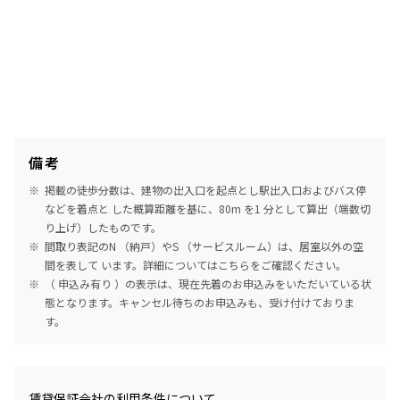
備考
掲載の徒歩分数は、建物の出入口を起点とし駅出入口およびバス停
などを着点と した概算距離を基に、80m を1 分として算出（端数切
り上げ）したものです。
間取り表記のN （納戸）やS （サービスルーム）は、居室以外の空
間を表して います。詳細については
こちら
をご確認ください。
（ 申込み有り ）の表示は、現在先着のお申込みをいただいている状
態となります。キャンセル待ちのお申込みも、受け付けておりま
す。
めやす賃料表示
賃貸保証会社の利用条件について