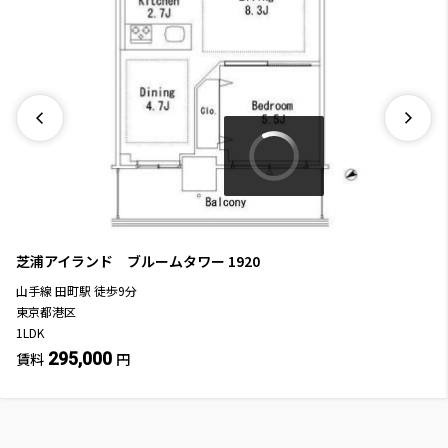
芝浦アイランド ブルームタワー
1920
山手線
田町駅
徒歩
9
分
東京都港区
1LDK
295,000
賃料
円